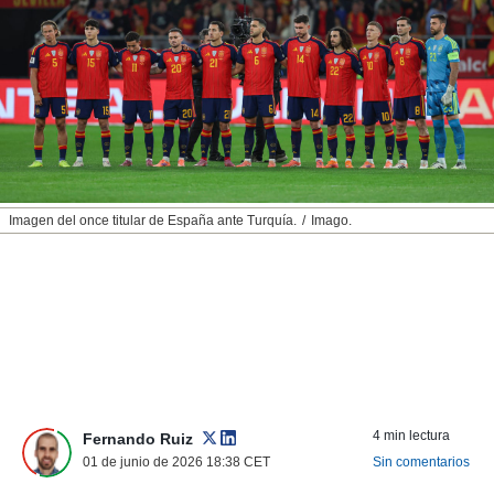
nos permite
ACEPTAR
estra
Y
ara seguir
CONTINUAR
e contenido
stándares
sin coste.
CONFIGURAR
 botón
continuar",
RECHAZAR
der a la
ndo la
Imagen del once titular de España ante Turquía.
Imago.
 de todas
, ya sean
de nuestros
 nos
 y análisis
tamiento en
b, así como
un perfil
para
4 min lectura
Fernando Ruiz
ublicidad y
01 de junio de 2026 18:38
CET
Sin comentarios
do en