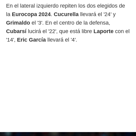
o.
En el lateral izquierdo repiten los dos elegidos de
calización
la
Eurocopa
2024
.
Cucurella
llevará el '24' y
precisa e
Grimaldo
el '3'. En el centro de la defensa,
ión mediante
Cubarsí
lucirá el '22', que está libre
Laporte
con el
, publicidad
'14',
Eric
García
llevará el '4'.
dos,
 publicidad
,
ón de
 desarrollo
s.
tros 1199
ios