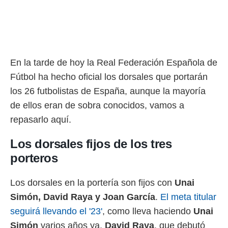
rtivo.com.
o, te
 de que
talarán
e sean
En la tarde de hoy la Real Federación Española de
para
Fútbol ha hecho oficial los dorsales que portarán
a
por el sitio
los 26 futbolistas de España, aunque la mayoría
o se
de ellos eran de sobra conocidos, vamos a
cookies para
repasarlo aquí.
nto ni para
licidad o
Los dorsales fijos de los tres
ado, aunque
porteros
sualizar
general no
Los dorsales en la portería son fijos con
Unai
ada. Puedes
 instalación
Simón, David Raya y Joan García
.
El meta titular
y acceder a
seguirá llevando el '23'
, como lleva haciendo
Unai
io web a
ste abono
Simón
varios años ya.
David
Raya
, que debutó