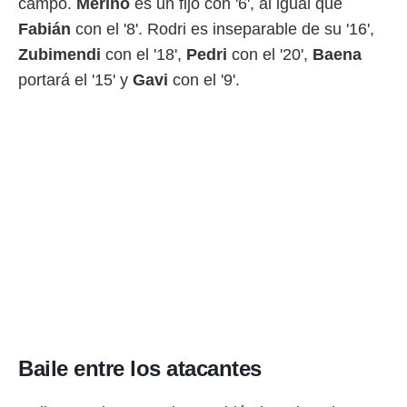
campo.
Merino
es un fijo con '6', al igual que
Fabián
con el '8'. Rodri es inseparable de su '16',
Zubimendi
con el '18',
Pedri
con el '20',
Baena
portará el '15' y
Gavi
con el '9'.
Baile entre los atacantes