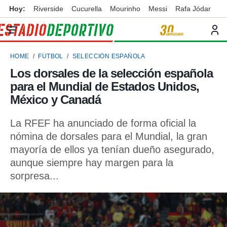
Hoy:
Riverside
Cucurella
Mourinho
Messi
Rafa Jódar
privacidad
o de
ortivo
HOME
FÚTBOL
SELECCIÓN ESPAÑOLA
ortivo.com)
borado por
Los dorsales de la selección española
es para
para el Mundial de Estados Unidos,
ue la
 que se
México y Canadá
e calidad.
eder a este
La RFEF ha anunciado de forma oficial la
ediante las
nómina de dorsales para el Mundial, la gran
opciones:
mayoría de ellos ya tenían dueño asegurado,
ookies y
aunque siempre hay margen para la
e forma
sorpresa...
d digital
ada, basada
mación
ediante
ecnologías