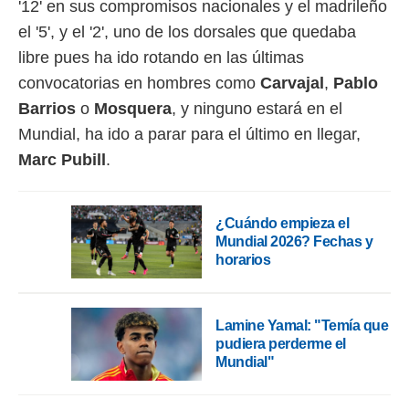
'12' en sus compromisos nacionales y el madrileño
idad
a, utilizar
el '5', y el '2', uno de los dorsales que quedaba
a
libre pues ha ido rotando en las últimas
 la
convocatorias en hombres como
Carvajal
,
Pablo
da, crear un
Barrios
o
Mosquera
, y ninguno estará en el
personalizar
o, uso de
Mundial, ha ido a parar para el último en llegar,
a la
Marc Pubill
.
e contenido
do, medir el
 de la
medir el
¿Cuándo empieza el
 del
Mundial 2026? Fechas y
 comprender
horarios
 través de
s o a través
nación de
edentes de
Lamine Yamal: "Temía que
fuentes,
pudiera perderme el
y mejora de
Mundial"
os, uso de
ados con el
 seleccionar