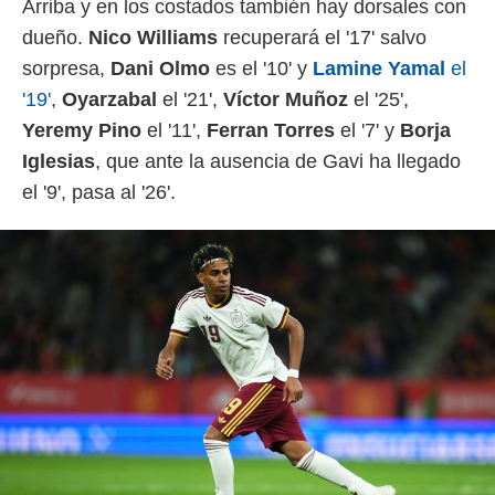
Arriba y en los costados también hay dorsales con
dueño.
Nico
Williams
recuperará el '17' salvo
sorpresa,
Dani
Olmo
es el '10' y
Lamine
Yamal
el
'19'
,
Oyarzabal
el '21',
Víctor
Muñoz
el '25',
Yeremy
Pino
el '11',
Ferran
Torres
el '7' y
Borja
Iglesias
, que ante la ausencia de Gavi ha llegado
el '9', pasa al '26'.