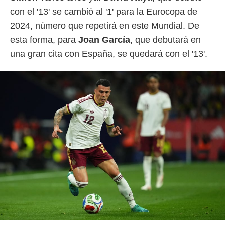
 botón
con el '13' se cambió al '1' para la Eurocopa de
.
2024, número que repetirá en este Mundial. De
nto,
esta forma, para
Joan García
, que debutará en
una gran cita con España, se quedará con el '13'.
cios
kies,
ores únicos
as similares
nar,
rocesar
onales como
 este sitio
recciones IP
ficadores de
 posible
s
 traten tus
nales en
 interés
go a lo que
nerte. Para
retirar su