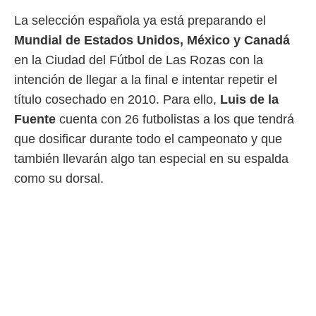
 mismo.
La selección española ya está preparando el
sultar más
Mundial de Estados Unidos, México y Canadá
 en nuestra
 Cookies
y
en la Ciudad del Fútbol de Las Rozas con la
ualquier
intención de llegar a la final e intentar repetir el
ento
título cosechado en 2010. Para ello,
Luis de la
 botón
Fuente
cuenta con 26 futbolistas a los que tendrá
ación de
kies
que dosificar durante todo el campeonato y que
 disponible
también llevarán algo tan especial en su espalda
e nuestra
.
como su dorsal.
IVAMENTE,
as
 a cookies
 no aceptar
ón de
uedes
uestro sitio