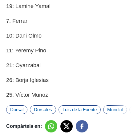
19: Lamine Yamal
7: Ferran
10: Dani Olmo
11: Yeremy Pino
21: Oyarzabal
26: Borja Iglesias
25: Víctor Muñoz
Dorsal
Dorsales
Luis de la Fuente
Mundial
Se
Compártela en: