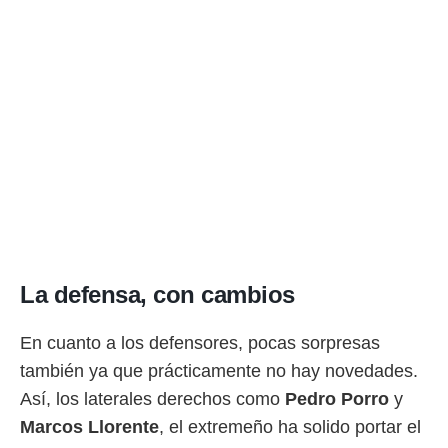
ento u
 de datos
er momento
ic en
o en
 Cookies
en
eb.
y
socios
el
to de
La defensa, con cambios
la
 en un
En cuanto a los defensores, pocas sorpresas
 y/o acceder
también ya que prácticamente no hay novedades.
 de datos
ara
Así, los laterales derechos como
Pedro
Porro
y
 anuncios
Marcos
Llorente
, el extremeño ha solido portar el
ar perfiles