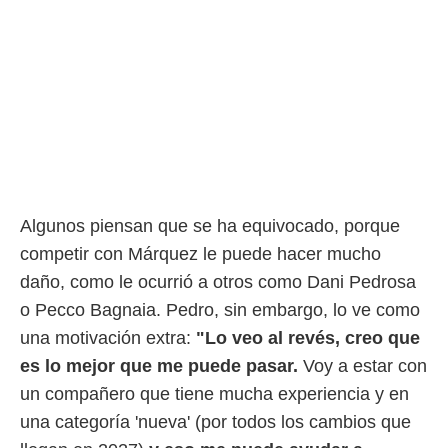
o.
calización
precisa e
ión mediante
, publicidad
dos,
 publicidad
,
ón de
Algunos piensan que se ha equivocado, porque
 desarrollo
competir con Márquez le puede hacer mucho
s.
daño, como le ocurrió a otros como Dani Pedrosa
tros 1199
ios
o Pecco Bagnaia. Pedro, sin embargo, lo ve como
una motivación extra:
"Lo veo al revés, creo que
es lo mejor que me puede pasar.
Voy a estar con
un compañero que tiene mucha experiencia y en
una categoría 'nueva' (por todos los cambios que