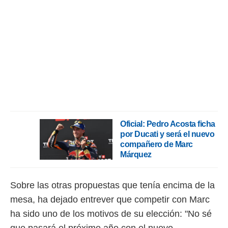
ento u
 de datos
er momento
ic en
o en
 Cookies
en
eb.
y
socios
el
Oficial: Pedro Acosta ficha
por Ducati y será el nuevo
to de
compañero de Marc
Márquez
la
 en un
 y/o acceder
Sobre las otras propuestas que tenía encima de la
 de datos
mesa, ha dejado entrever que competir con Marc
ara
 anuncios
ha sido uno de los motivos de su elección: "No sé
ar perfiles