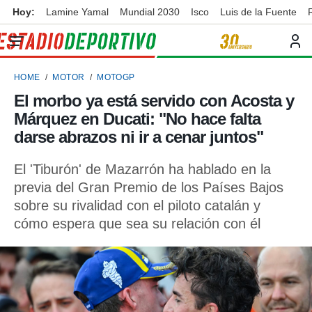
Hoy:
Lamine Yamal
Mundial 2030
Isco
Luis de la Fuente
privacidad
o de
ortivo
HOME
MOTOR
MOTOGP
ortivo.com)
borado por
El morbo ya está servido con Acosta y
es para
Márquez en Ducati: "No hace falta
ue la
 que se
darse abrazos ni ir a cenar juntos"
e calidad.
eder a este
El 'Tiburón' de Mazarrón ha hablado en la
ediante las
previa del Gran Premio de los Países Bajos
opciones:
sobre su rivalidad con el piloto catalán y
ookies y
cómo espera que sea su relación con él
e forma
d digital
ada, basada
mación
ediante
ecnologías