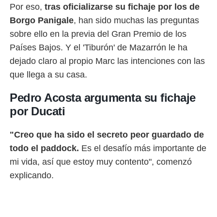
 botón
Por eso,
tras oficializarse su fichaje por los de
.
Borgo Panigale
, han sido muchas las preguntas
sobre ello en la previa del Gran Premio de los
nto,
Países Bajos. Y el 'Tiburón' de Mazarrón le ha
cios
dejado claro al propio Marc las intenciones con las
kies,
ores únicos
que llega a su casa.
as similares
nar,
Pedro Acosta argumenta su fichaje
rocesar
por Ducati
onales como
 este sitio
recciones IP
"Creo que ha sido el secreto peor guardado de
ficadores de
 posible
todo el paddock.
Es el desafío más importante de
s
mi vida, así que estoy muy contento", comenzó
 traten tus
explicando.
nales en
 interés
go a lo que
nerte. Para
retirar su