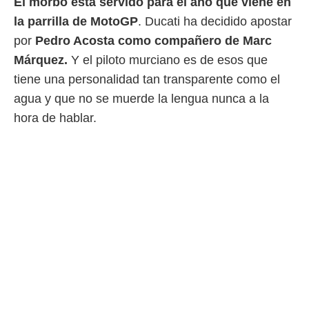
El morbo está servido para el año que viene en
 mismo.
la parrilla de MotoGP
. Ducati ha decidido apostar
sultar más
 en nuestra
por
Pedro Acosta como compañero de Marc
 Cookies
y
Márquez.
Y el piloto murciano es de esos que
ualquier
tiene una personalidad tan transparente como el
ento
agua y que no se muerde la lengua nunca a la
 botón
hora de hablar.
ación de
kies
 disponible
e nuestra
.
IVAMENTE,
as
 a cookies
 no aceptar
ón de
uedes
uestro sitio