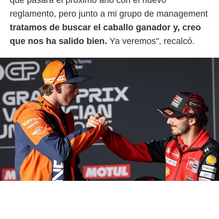
que pasará el próximo año con el nuevo
idad
a, utilizar
reglamento, pero junto a mi grupo de management
a
tratamos de buscar el caballo ganador y, creo
 la
que nos ha salido bien.
Ya veremos", recalcó.
da, crear un
personalizar
o, uso de
a la
e contenido
do, medir el
 de la
medir el
 del
 comprender
 través de
s o a través
nación de
edentes de
fuentes,
y mejora de
os, uso de
ados con el
 seleccionar