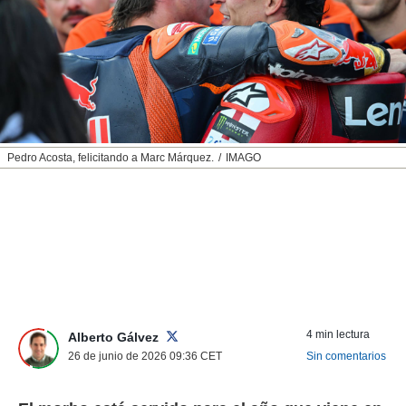
nos permite
ACEPTAR
estra
Y
ara seguir
CONTINUAR
e contenido
stándares
sin coste.
CONFIGURAR
 botón
continuar",
RECHAZAR
Pedro Acosta, felicitando a Marc Márquez.
IMAGO
der a la
ndo la
 de todas
, ya sean
de nuestros
 nos
 y análisis
tamiento en
b, así como
4 min lectura
un perfil
Alberto Gálvez
para
26 de junio de 2026 09:36
CET
Sin comentarios
ublicidad y
do en