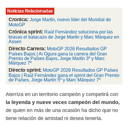
rtivo.com.
Noticias Relacionadas
o, te
Cronica:
Jorge Martín, nuevo líder del Mundial de
 de que
MotoGP
talarán
Crónica sprint:
Raúl Fernández soluciona por las
e sean
bravas el batacazo de Jorge Martín y Marc Márquez en
para
Assen
a
Directo Carrera:
por el sitio
MotoGP 2026 Resultados GP
Países Bajos | Ai Ogura gana la carrera del Gran
o se
Premio de Países Bajos, Jorge Martín 3º y Marc
cookies para
Márquez 7º
Directo sprint:
MotoGP 2026 Resultados GP Países
nto ni para
Bajos | Raúl Fernández gana el sprint del Gran Premio
licidad o
de Países, Jorge Martín 5º y Marc Márquez 7º
ado, aunque
sualizar
Aterriza en un territorio campeón y competirá con
general no
la leyenda y nueve veces campeón del mundo,
ada. Puedes
 instalación
de quien en más de una ocasión ha dicho que no
y acceder a
tiene relación de amistad ni desea tenerla.
io web a
ste abono