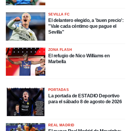
a, utilizar
a
SEVILLA FC
 la
El delantero elegido, a 'buen precio':
da, crear un
"Vale cada céntimo que pague el
personalizar
Sevilla"
o, uso de
a la
e contenido
ZONA FLASH
do, medir el
El refugio de Nico Williams en
 de la
Marbella
medir el
 del
 comprender
 través de
s o a través
PORTADAS
nación de
La portada de ESTADIO Deportivo
edentes de
para el sábado 8 de agosto de 2026
fuentes,
y mejora de
os, uso de
ados con el
REAL MADRID
 seleccionar