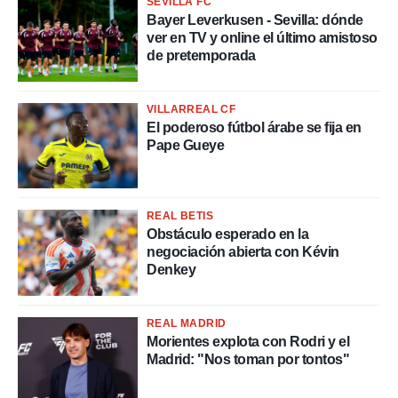
SEVILLA FC
Bayer Leverkusen - Sevilla: dónde
rtivo.com.
ver en TV y online el último amistoso
o, te
de pretemporada
 de que
talarán
e sean
para
VILLARREAL CF
a
El poderoso fútbol árabe se fija en
por el sitio
Pape Gueye
o se
cookies para
nto ni para
REAL BETIS
licidad o
Obstáculo esperado en la
negociación abierta con Kévin
ado, aunque
Denkey
sualizar
general no
ada. Puedes
REAL MADRID
 instalación
Morientes explota con Rodri y el
y acceder a
Madrid: "Nos toman por tontos"
io web a
ste abono
 botón