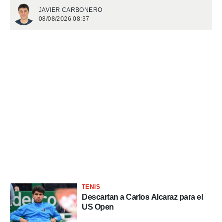
JAVIER CARBONERO
 de datos
08/08/2026 08:37
er momento
ic en
o en
 Cookies
en
eb.
y
socios
el
to de
la
 en un
 y/o acceder
 de datos
TENIS
ara
Descartan a Carlos Alcaraz para el
 anuncios
US Open
ar perfiles
idad