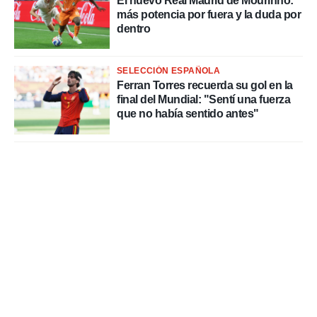
El nuevo Real Madrid de Mourinho:
o.
más potencia por fuera y la duda por
calización
dentro
precisa e
ión mediante
SELECCIÓN ESPAÑOLA
, publicidad
Ferran Torres recuerda su gol en la
final del Mundial: "Sentí una fuerza
dos,
que no había sentido antes"
 publicidad
,
ón de
 desarrollo
s.
tros 1199
ios