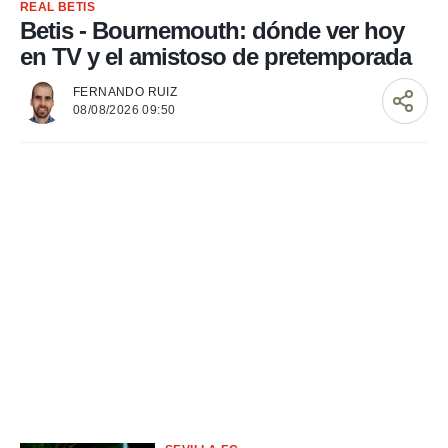
 mismo.
REAL BETIS
Betis - Bournemouth: dónde ver hoy
sultar más
 en nuestra
en TV y el amistoso de pretemporada
 Cookies
y
ualquier
FERNANDO RUIZ
08/08/2026 09:50
ento
 botón
ación de
kies
 disponible
e nuestra
.
IVAMENTE,
as
 a cookies
 no aceptar
ón de
uedes
uestro sitio