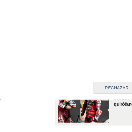
El regreso de Fermí
Aldeguer se retrasa 
Gresini elige a un su
con mucha magia
MOTOGP
Marc Márquez apriet
Aldeguer se despid
MOTOGP
RECHAZAR
Marc Már
escudero
quirófan