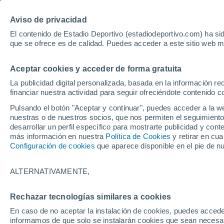
Hoy:
Yan Diomande
Aviso de privacidad
El contenido de Estadio Deportivo (estadiodeportivo.com) ha sid
que se ofrece es de calidad. Puedes acceder a este sitio web m
Laliga EA Sports
Padel
Clasificación
Resultados
Ciclismo
Aceptar cookies y acceder de forma gratuita
UFC
Alavés
Athletic Club de Bilbao
La publicidad digital personalizada, basada en la información r
financiar nuestra actividad para seguir ofreciéndote contenido c
Atlético de Madrid
FC Barcelona
Pulsando el botón "Aceptar y continuar", puedes acceder a la w
Real Betis
Celta de Vigo
nuestras o de nuestros socios, que nos permiten el seguimiento
Deportivo de A Coruña
Elche
desarrollar un perfil específico para mostrarte publicidad y co
más información en nuestra
Política de Cookies
y retirar en cu
Espanyol
Getafe
Configuración de cookies
que aparece disponible en el pie de n
Levante UD
Málaga CF
Osasuna
Racing de Santander
ALTERNATIVAMENTE,
Rayo Vallecano
Real Madrid
Real Sociedad
Sevilla FC
HOME
MOTOR
MOTOGP
Rechazar tecnologías similares a cookies
Valencia CF
Villarreal CF
En caso de no aceptar la instalación de cookies, puedes accede
MotoGP
informamos de que solo se instalarán cookies que sean necesari