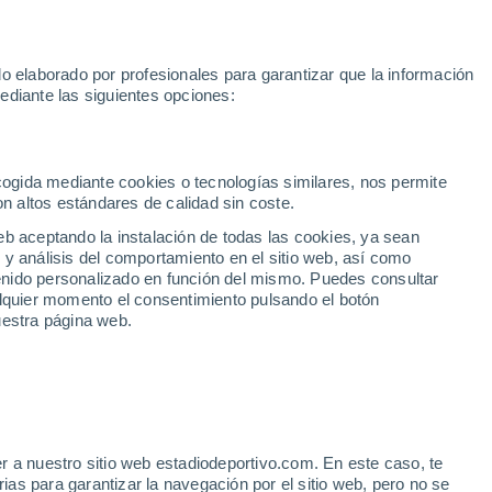
Mundial 2030
Lamine Yamal
Luis de la Fuente
Rodri
Rafa
o elaborado por profesionales para garantizar que la información
Fútbol
Motor
Tenis
Baloncest
ediante las siguientes opciones:
Motociclismo
ACB
Portadas
Laliga Hypermotion
Juegos Olímpicos
UEF
Tem
MotoGP
Resultados
Clasificación
Res
Dep
Euroliga
Opinión
Juegos Olímpicos de Invierno
AD Ceuta
Albacete
Cop
ecogida mediante cookies o tecnologías similares, nos permite
on altos estándares de calidad sin coste.
Burgos
Cádiz CF
Res
eb aceptando la instalación de todas las cookies, ya sean
CD Castellón
Celta Fortuna
Mun
 y análisis del comportamiento en el sitio web, así como
Córdoba CF
Eibar
Res
ntenido personalizado en función del mismo. Puedes consultar
alquier momento el consentimiento pulsando el botón
CD Eldense
FC Andorra
Fút
uestra página web.
Girona
Granada CF
Pre
Las Palmas
Leganés
Ser
Mallorca
Oviedo
Fic
Real Sociedad B
Real Valladolid
Sel
Sabadell
Real Sporting
r a nuestro sitio web estadiodeportivo.com. En este caso, te
Mun
as para garantizar la navegación por el sitio web, pero no se
Tenerife
UD Almería