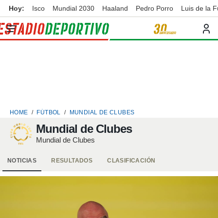
Hoy:
Isco
Mundial 2030
Haaland
Pedro Porro
Luis de la 
privacidad
o de
ortivo
ortivo.com)
borado por
es para
ue la
 que se
e calidad.
eder a este
HOME
FÚTBOL
MUNDIAL DE CLUBES
ediante las
opciones:
Mundial de Clubes
Mundial de Clubes
ookies y
e forma
NOTICIAS
RESULTADOS
CLASIFICACIÓN
d digital
ada, basada
mación
ediante
ecnologías