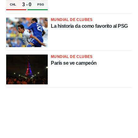
o.
3
-
0
CHL
PSG
calización
precisa e
MUNDIAL DE CLUBES
ión mediante
La historia da como favorito al PSG
, publicidad
dos,
 publicidad
,
MUNDIAL DE CLUBES
ón de
París se ve campeón
 desarrollo
s.
tros 1199
ios