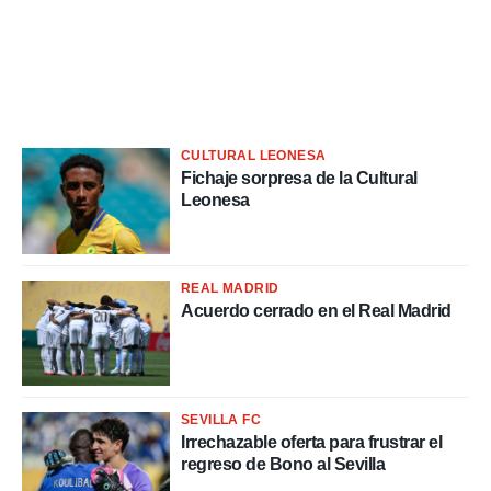
rtivo.com.
o, te
 de que
talarán
e sean
para
a
CULTURAL LEONESA
por el sitio
Fichaje sorpresa de la Cultural
o se
Leonesa
cookies para
nto ni para
licidad o
REAL MADRID
Acuerdo cerrado en el Real Madrid
ado, aunque
sualizar
general no
ada. Puedes
 instalación
SEVILLA FC
y acceder a
Irrechazable oferta para frustrar el
io web a
regreso de Bono al Sevilla
ste abono
 botón