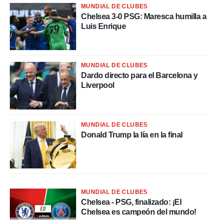
a, utilizar
MUNDIAL DE CLUBES
a
Chelsea 3-0 PSG: Maresca humilla a
 la
Luis Enrique
da, crear un
personalizar
o, uso de
MUNDIAL DE CLUBES
a la
Dardo directo para el Barcelona y
e contenido
Liverpool
do, medir el
 de la
medir el
 del
MUNDIAL DE CLUBES
 comprender
Donald Trump la lía en la final
 través de
s o a través
nación de
edentes de
fuentes,
y mejora de
MUNDIAL DE CLUBES
os, uso de
Chelsea - PSG, finalizado: ¡El
ados con el
 seleccionar
Chelsea es campeón del mundo!