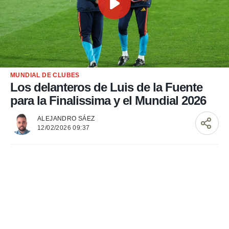
 mismo.
sultar más
 en nuestra
 Cookies
y
ualquier
ento
 botón
MUNDIAL DE CLUBES
ación de
Los delanteros de Luis de la Fuente
kies
para la Finalissima y el Mundial 2026
 disponible
e nuestra
ALEJANDRO SÁEZ
.
12/02/2026 09:37
IVAMENTE,
as
 a cookies
 no aceptar
ón de
uedes
uestro sitio