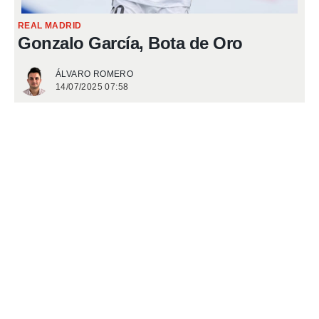
 de datos
REAL MADRID
er momento
Gonzalo García, Bota de Oro
ic en
o en
ÁLVARO ROMERO
14/07/2025 07:58
 Cookies
en
eb.
y
socios
el
to de
la
 en un
 y/o acceder
 de datos
ara
 anuncios
ar perfiles
idad