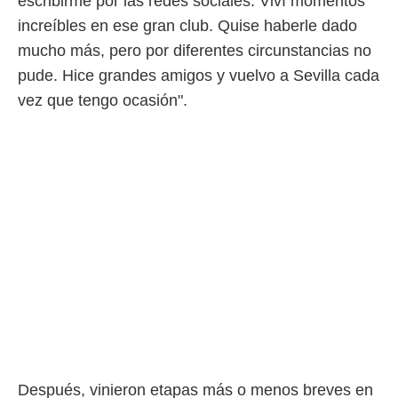
escribirme por las redes sociales. Viví momentos
ento u
increíbles en ese gran club. Quise haberle dado
 de datos
mucho más, pero por diferentes circunstancias no
er momento
pude. Hice grandes amigos y vuelvo a Sevilla cada
ic en
o en
vez que tengo ocasión".
 Cookies
en
eb.
y
socios
el
to de
la
 en un
 y/o acceder
 de datos
ara
 anuncios
ar perfiles
Después, vinieron etapas más o menos breves en