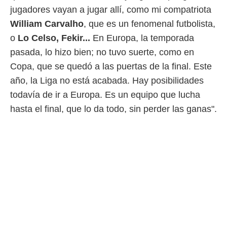
o.
jugadores vayan a jugar allí, como mi compatriota
William Carvalho
, que es un fenomenal futbolista,
calización
precisa e
o
Lo Celso, Fekir...
En Europa, la temporada
ión mediante
pasada, lo hizo bien; no tuvo suerte, como en
, publicidad
Copa, que se quedó a las puertas de la final. Este
año, la Liga no está acabada. Hay posibilidades
dos,
 publicidad
todavía de ir a Europa. Es un equipo que lucha
,
hasta el final, que lo da todo, sin perder las ganas".
ón de
 desarrollo
s.
tros 1199
ios