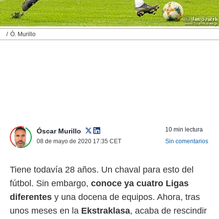
nos permite
ACEPTAR
estra
Y
ara seguir
Ó. Murillo
CONTINUAR
e contenido
stándares
sin coste.
CONFIGURAR
 botón
continuar",
RECHAZAR
der a la
ndo la
 de todas
, ya sean
de nuestros
10 min lectura
Óscar Murillo
 nos
08 de mayo de 2020 17:35
CET
Sin comentarios
 y análisis
tamiento en
Tiene todavía 28 años. Un chaval para esto del
b, así como
un perfil
fútbol. Sin embargo,
conoce ya cuatro Ligas
para
diferentes
y una docena de equipos. Ahora, tras
ublicidad y
unos meses en la
Ekstraklasa
, acaba de rescindir
do en