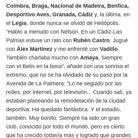
idad
Coimbra, Braga, Nacional de Madeira, Benfica,
a, utilizar
a
Desportivo Aves,
Granada, Cádiz
y, la última, en
 la
el
Legia
, donde nunca se olvidó de Heliópolis.
"Hablo a menudo con Nélson. En un Cádiz-Las
da, crear un
personalizar
Palmas estuve un rato con
Rubén Castro
. Jugué
o, uso de
con
Álex Martínez
y me enfrenté con
Vadillo
.
a la
e contenido
También charlaba mucho con
Amaya
. Siempre
do, medir el
con el Betis en la boca", añade con una sonrisa el
 de la
medir el
extremo, que no se ha olvidado de su paso por la
 del
Avenida de La Palmera: "Lo he seguido por las
 comprender
 través de
redes, por internet, por televisión... Cuando salí, ya
s o a través
estaban planeando la remodelación de la ciudad
nación de
edentes de
deportiva. Ha quedado fantástica. Y el estadio,
fuentes,
también. Muy bonito. Siempre ha sido un gran
y mejora de
os, uso de
club, conocido por todo el mundo, pero es cierto
ados con el
que ha crecido todavía más y logrado que grandes
 seleccionar