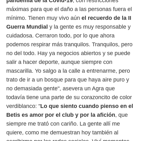
pandemia de la Covid-19
, con restricciones
 botón
.
máximas para que el daño a las personas fuera el
mínimo. Tienen muy vivo aún
el recuerdo de la II
nto,
Guerra Mundial
y la gente es muy responsable y
cuidadosa. Cerraron todo, por lo que ahora
cios
kies,
podemos respirar más tranquilos. Tranquilos, pero
ores únicos
no del todo. Hay ya negocios abiertos y se puede
as similares
nar,
salir a hacer deporte, aunque siempre con
rocesar
mascarilla. Yo salgo a la calle a entrenarme, pero
onales como
 este sitio
trato de ir a un bosque para que haya aire puro y
recciones IP
no demasiada gente", asevera un Agra que
ficadores de
 posible
todavía tiene una parte de su corazoncito de color
s
verdiblanco: "
Lo que siento cuando pienso en el
 traten tus
nales en
Betis es amor por el club y por la afición
, que
 interés
siempre me trató con cariño. La gente allí me
go a lo que
nerte. Para
quiere, como me demuestran hoy también al
retirar su