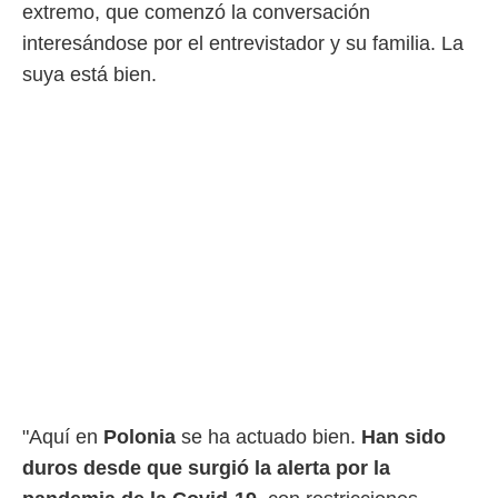
extremo, que comenzó la conversación
interesándose por el entrevistador y su familia. La
rtivo.com.
o, te
suya está bien.
 de que
talarán
e sean
para
a
por el sitio
o se
cookies para
nto ni para
licidad o
ado, aunque
sualizar
general no
ada. Puedes
 instalación
"Aquí en
Polonia
se ha actuado bien.
Han sido
y acceder a
io web a
duros desde que surgió la alerta por la
ste abono