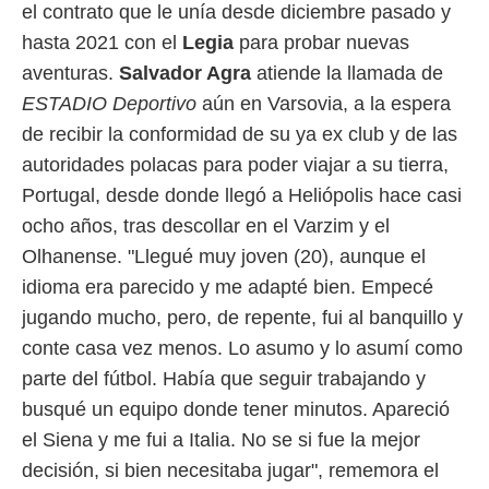
el contrato que le unía desde diciembre pasado y
 mismo.
hasta 2021 con el
Legia
para probar nuevas
sultar más
 en nuestra
aventuras.
Salvador Agra
atiende la llamada de
 Cookies
y
ESTADIO Deportivo
aún en Varsovia, a la espera
ualquier
de recibir la conformidad de su ya ex club y de las
ento
autoridades polacas para poder viajar a su tierra,
 botón
ación de
Portugal, desde donde llegó a Heliópolis hace casi
kies
ocho años, tras descollar en el Varzim y el
 disponible
e nuestra
Olhanense. "Llegué muy joven (20), aunque el
.
idioma era parecido y me adapté bien. Empecé
IVAMENTE,
jugando mucho, pero, de repente, fui al banquillo y
conte casa vez menos. Lo asumo y lo asumí como
as
parte del fútbol. Había que seguir trabajando y
 a cookies
busqué un equipo donde tener minutos. Apareció
 no aceptar
el Siena y me fui a Italia. No se si fue la mejor
ón de
uedes
decisión, si bien necesitaba jugar", rememora el
uestro sitio