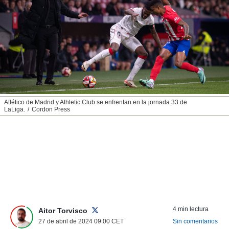
nos permite
ACEPTAR
estra
Y
ara seguir
CONTINUAR
e contenido
stándares
sin coste.
CONFIGURAR
 botón
continuar",
RECHAZAR
der a la
ndo la
Atlético de Madrid y Athletic Club se enfrentan en la jornada 33 de
LaLiga.
Cordon Press
 de todas
, ya sean
de nuestros
 nos
 y análisis
tamiento en
b, así como
un perfil
para
ublicidad y
4 min lectura
Aitor Torvisco
27 de abril de 2024 09:00
CET
Sin comentarios
do en