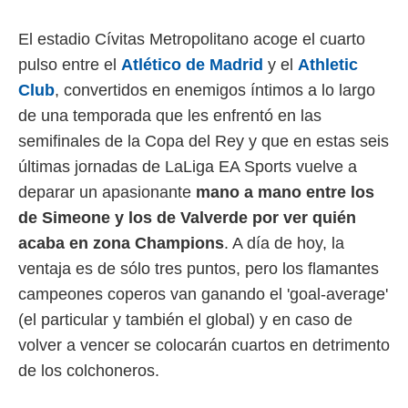
 mismo.
sultar más
El estadio Cívitas Metropolitano acoge el cuarto
 en nuestra
pulso entre el
Atlético de Madrid
y el
Athletic
 Cookies
y
ualquier
Club
, convertidos en enemigos íntimos a lo largo
de una temporada que les enfrentó en las
ento
 botón
semifinales de la Copa del Rey y que en estas seis
ación de
últimas jornadas de LaLiga EA Sports vuelve a
kies
 disponible
deparar un apasionante
mano a mano entre los
e nuestra
de Simeone y los de Valverde por ver quién
.
acaba en zona Champions
. A día de hoy, la
IVAMENTE,
ventaja es de sólo tres puntos, pero los flamantes
campeones coperos van ganando el 'goal-average'
as
(el particular y también el global) y en caso de
 a cookies
volver a vencer se colocarán cuartos en detrimento
 no aceptar
de los colchoneros.
ón de
uedes
uestro sitio