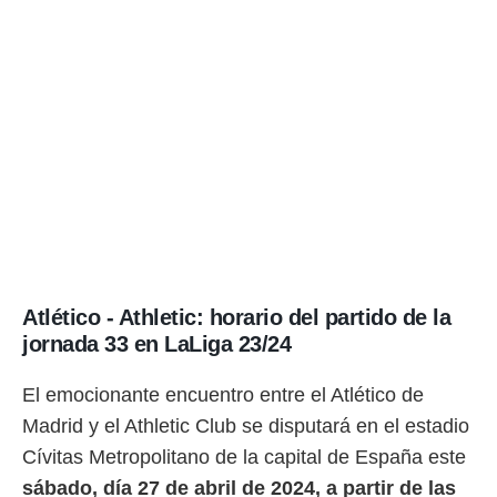
ento u
 de datos
er momento
ic en
o en
 Cookies
en
eb.
y
socios
el
to de
Atlético - Athletic: horario del partido de la
jornada 33 en LaLiga 23/24
la
 en un
El emocionante encuentro entre el Atlético de
 y/o acceder
 de datos
Madrid y el Athletic Club se disputará en el estadio
ara
Cívitas Metropolitano de la capital de España este
 anuncios
ar perfiles
sábado, día 27 de abril de 2024, a partir de las