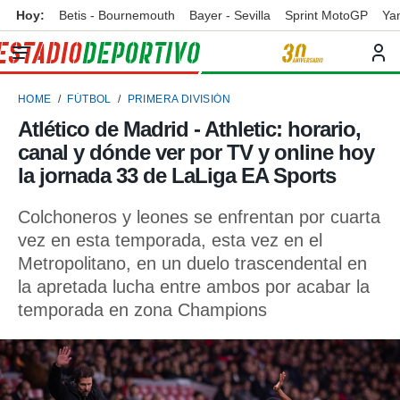
Hoy:
Betis - Bournemouth
Bayer - Sevilla
Sprint MotoGP
Ya
privacidad
o de
ortivo
HOME
FÚTBOL
PRIMERA DIVISIÓN
ortivo.com)
borado por
Atlético de Madrid - Athletic: horario,
es para
canal y dónde ver por TV y online hoy
ue la
 que se
la jornada 33 de LaLiga EA Sports
e calidad.
eder a este
Colchoneros y leones se enfrentan por cuarta
ediante las
vez en esta temporada, esta vez en el
opciones:
Metropolitano, en un duelo trascendental en
ookies y
la apretada lucha entre ambos por acabar la
e forma
temporada en zona Champions
d digital
ada, basada
mación
ediante
ecnologías