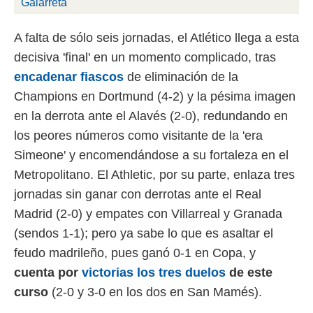
Galarreta
 botón
.
A falta de sólo seis jornadas, el Atlético llega a esta
nto,
decisiva 'final' en un momento complicado, tras
encadenar fiascos
de eliminación de la
cios
kies,
Champions en Dortmund (4-2) y la pésima imagen
ores únicos
en la derrota ante el Alavés (2-0), redundando en
as similares
nar,
los peores números como visitante de la 'era
rocesar
Simeone' y encomendándose a su fortaleza en el
onales como
 este sitio
Metropolitano. El Athletic, por su parte, enlaza tres
recciones IP
jornadas sin ganar con derrotas ante el Real
ficadores de
 posible
Madrid (2-0) y empates con Villarreal y Granada
s
(sendos 1-1); pero ya sabe lo que es asaltar el
 traten tus
feudo madrileño, pues ganó 0-1 en Copa, y
nales en
 interés
cuenta por
victorias los tres duelos
de este
go a lo que
curso
(2-0 y 3-0 en los dos en San Mamés).
nerte. Para
retirar su