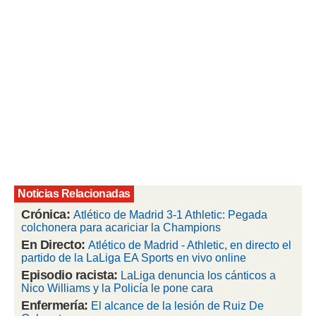
rtivo.com.
o, te
 de que
talarán
e sean
para
a
por el sitio
o se
cookies para
nto ni para
licidad o
Noticias Relacionadas
Crónica:
ado, aunque
Atlético de Madrid 3-1 Athletic: Pegada
sualizar
colchonera para acariciar la Champions
general no
En Directo:
Atlético de Madrid - Athletic, en directo el
ada. Puedes
partido de la LaLiga EA Sports en vivo online
 instalación
Episodio racista:
LaLiga denuncia los cánticos a
y acceder a
Nico Williams y la Policía le pone cara
io web a
Enfermería:
El alcance de la lesión de Ruiz De
ste abono