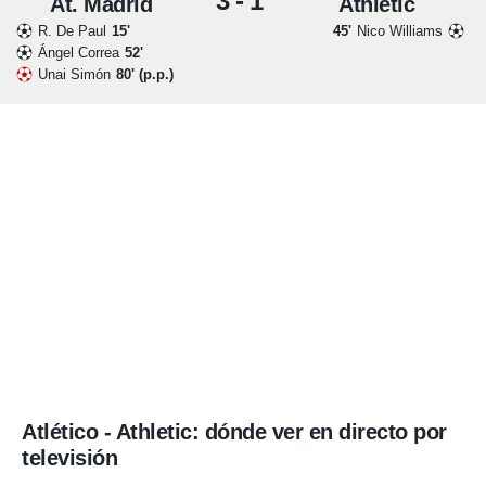
3 - 1
At. Madrid
Athletic
o.
R. De Paul
15'
45'
Nico Williams
calización
Ángel Correa
52'
precisa e
Unai Simón
80' (p.p.)
ión mediante
, publicidad
dos,
 publicidad
,
ón de
 desarrollo
s.
tros 1199
ios
Atlético - Athletic: dónde ver en directo por
televisión