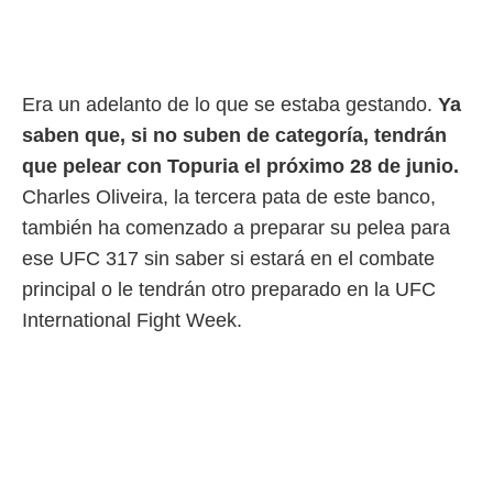
ento u
 de datos
er momento
ic en
Era un adelanto de lo que se estaba gestando.
Ya
o en
saben que, si no suben de categoría, tendrán
 Cookies
en
que pelear con Topuria el próximo 28 de junio.
eb.
Charles Oliveira, la tercera pata de este banco,
y
también ha comenzado a preparar su pelea para
socios
ese UFC 317 sin saber si estará en el combate
el
principal o le tendrán otro preparado en la UFC
to de
International Fight Week.
la
 en un
 y/o acceder
 de datos
ara
 anuncios
ar perfiles