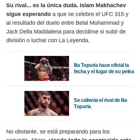
Su rival... es la única duda. Islam Makhachev
rtivo.com.
sigue esperando
a que se celebre el UFC 315 y
o, te
al resultado del duelo entre Belal Muhammad y
 de que
talarán
Jack Della Maddalena para decidirse si subir de
e sean
división o luchar con La Leyenda.
para
a
por el sitio
o se
Ilia Topuria hace oficial la
cookies para
fecha y el lugar de su pelea
nto ni para
licidad o
ado, aunque
Se calienta el rival de Ilia
sualizar
Topuria
general no
ada. Puedes
 instalación
y acceder a
io web a
No obstante, se está preparando para los
ste abono