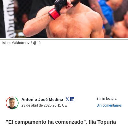
nos permite
ACEPTAR
estra
Y
ara seguir
CONTINUAR
e contenido
stándares
sin coste.
CONFIGURAR
 botón
Islam Makhachev
@ufc
continuar",
RECHAZAR
der a la
ndo la
 de todas
, ya sean
de nuestros
 nos
 y análisis
tamiento en
3 min lectura
Antonio José Medina
b, así como
23 de abril de 2025 20:11
CET
Sin comentarios
un perfil
para
ublicidad y
"El campamento ha comenzado". Ilia Topuria
do en