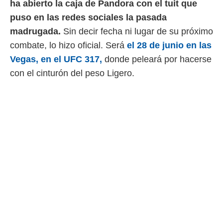
ha abierto la caja de Pandora con el tuit que
 mismo.
puso en las redes sociales la pasada
sultar más
 en nuestra
madrugada.
Sin decir fecha ni lugar de su próximo
 Cookies
y
combate, lo hizo oficial. Será
el 28 de junio en las
ualquier
Vegas, en el UFC 317,
donde peleará por hacerse
ento
con el cinturón del peso Ligero.
 botón
ación de
kies
 disponible
e nuestra
.
IVAMENTE,
as
 a cookies
 no aceptar
ón de
uedes
uestro sitio