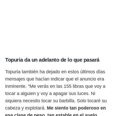
o.
calización
precisa e
ión mediante
, publicidad
dos,
 publicidad
,
ón de
Topuria da un adelanto de lo que pasará
 desarrollo
s.
Topuria también ha dejado en estos últimos días
tros 1199
mensajes que hacían indicar que el anuncio era
ios
inminente. "Me verás en las 155 libras que voy a
tocar a alguien y voy a apagar sus luces. Ni
siquiera necesito tocar su barbilla. Solo tocaré su
cabeza y explotará.
Me siento tan poderoso en
esa clase de peso, tan estable en el suelo...