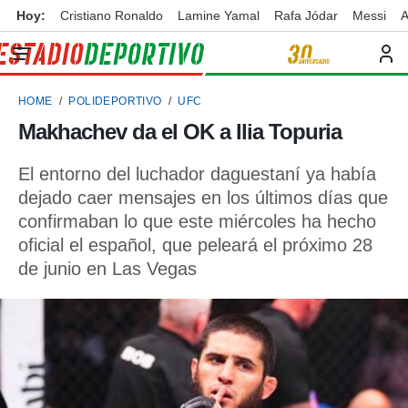
Hoy:
Cristiano Ronaldo
Lamine Yamal
Rafa Jódar
Messi
A
privacidad
o de
ortivo
HOME
POLIDEPORTIVO
UFC
ortivo.com)
borado por
Makhachev da el OK a Ilia Topuria
es para
ue la
El entorno del luchador daguestaní ya había
 que se
e calidad.
dejado caer mensajes en los últimos días que
eder a este
confirmaban lo que este miércoles ha hecho
ediante las
oficial el español, que peleará el próximo 28
opciones:
de junio en Las Vegas
ookies y
e forma
d digital
ada, basada
mación
ediante
ecnologías