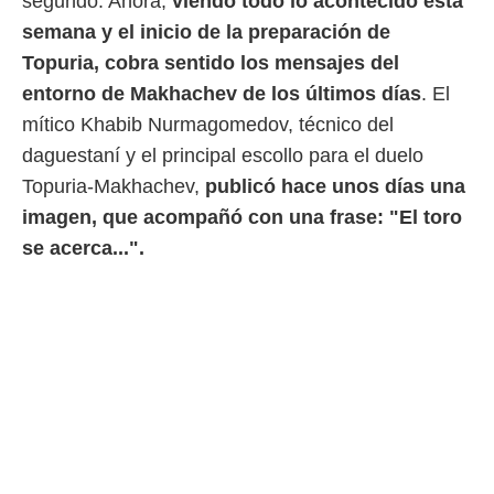
segundo. Ahora,
viendo todo lo acontecido esta
 botón
.
semana y el inicio de la preparación de
Topuria, cobra sentido los mensajes del
nto,
entorno de Makhachev de los últimos días
. El
mítico Khabib Nurmagomedov, técnico del
cios
kies,
daguestaní y el principal escollo para el duelo
ores únicos
Topuria-Makhachev,
publicó hace unos días una
as similares
nar,
imagen, que acompañó con una frase: "El toro
rocesar
se acerca...".
onales como
 este sitio
recciones IP
ficadores de
 posible
s
 traten tus
nales en
 interés
go a lo que
nerte. Para
retirar su