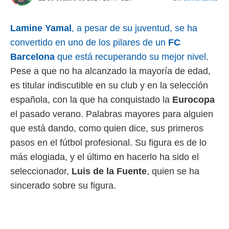
 mismo.
sultar más
Lamine Yamal
, a pesar de su juventud, se ha
 en nuestra
 Cookies
y
convertido en uno de los pilares de un
FC
ualquier
Barcelona
que está recuperando su mejor nivel
.
ento
Pese a que no ha alcanzado la mayoría de edad,
 botón
es titular indiscutible en su club y en la selección
ación de
kies
española, con la que ha conquistado la
Eurocopa
 disponible
el pasado verano. Palabras mayores para alguien
e nuestra
.
que está dando, como quien dice, sus primeros
pasos en el fútbol profesional. Su figura es de lo
IVAMENTE,
más elogiada, y el último en hacerlo ha sido el
seleccionador,
Luis de la Fuente
, quien se ha
as
sincerado sobre su figura.
 a cookies
 no aceptar
ón de
uedes
uestro sitio