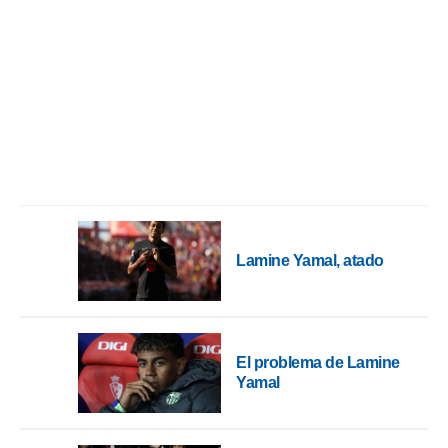
o.
calización
precisa e
ión mediante
, publicidad
dos,
 publicidad
,
ón de
 desarrollo
s.
Lamine Yamal, atado
tros 1199
ios
El problema de Lamine
Yamal