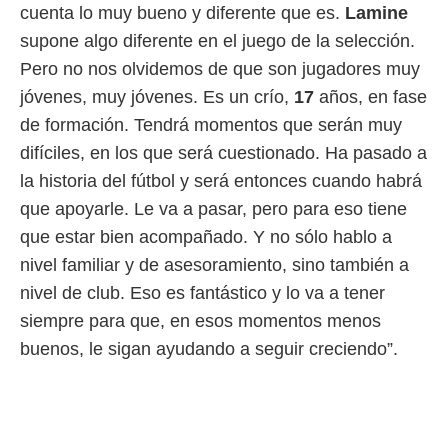
idad
cuenta lo muy bueno y diferente que es.
Lamine
a, utilizar
supone algo diferente en el juego de la selección.
a
 la
Pero no nos olvidemos de que son jugadores muy
jóvenes, muy jóvenes. Es un crío,
17
años, en fase
da, crear un
personalizar
de formación. Tendrá momentos que serán muy
o, uso de
difíciles, en los que será cuestionado. Ha pasado a
a la
e contenido
la historia del fútbol y será entonces cuando habrá
do, medir el
que apoyarle. Le va a pasar, pero para eso tiene
 de la
medir el
que estar bien acompañado. Y no sólo hablo a
 del
nivel familiar y de asesoramiento, sino también a
 comprender
 través de
nivel de club. Eso es fantástico y lo va a tener
s o a través
siempre para que, en esos momentos menos
nación de
buenos, le sigan ayudando a seguir creciendo”.
edentes de
fuentes,
y mejora de
os, uso de
ados con el
 seleccionar