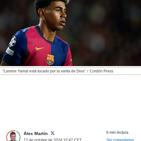
nos permite
ACEPTAR
estra
Y
ara seguir
CONTINUAR
e contenido
stándares
sin coste.
CONFIGURAR
 botón
continuar",
RECHAZAR
der a la
ndo la
 de todas
“Lamine Yamal está tocado por la varita de Dios”
Cordón Press
, ya sean
de nuestros
 nos
 y análisis
tamiento en
b, así como
un perfil
para
ublicidad y
6 min lectura
Álex Martín
12 de octubre de 2024 10:47
CET
Sin comentarios
do en