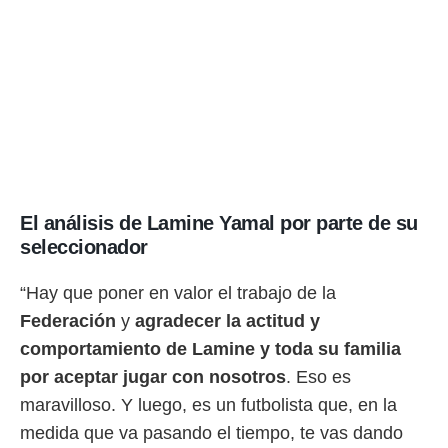
ento u
 de datos
er momento
ic en
o en
 Cookies
en
eb.
y
socios
El análisis de Lamine Yamal por parte de su
el
seleccionador
to de
“Hay que poner en valor el trabajo de la
Federación
y
agradecer la actitud y
la
 en un
comportamiento de Lamine y toda su familia
 y/o acceder
por aceptar jugar con nosotros
. Eso es
 de datos
ara
maravilloso. Y luego, es un futbolista que, en la
 anuncios
medida que va pasando el tiempo, te vas dando
ar perfiles