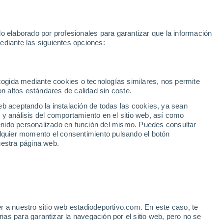
Rafa Jódar
Mundial 2030
Lamine Yamal
Luis de la Fuente
o elaborado por profesionales para garantizar que la información
Fútbol
Motor
Tenis
Baloncest
ediante las siguientes opciones:
Motociclismo
ACB
Portadas
Laliga Hypermotion
Juegos Olímpicos
UEF
Tem
MotoGP
Resultados
Clasificación
Res
Dep
Euroliga
Opinión
Juegos Olímpicos de Invierno
AD Ceuta
Albacete
Cop
ecogida mediante cookies o tecnologías similares, nos permite
on altos estándares de calidad sin coste.
Burgos
Cádiz CF
Res
eb aceptando la instalación de todas las cookies, ya sean
CD Castellón
Celta Fortuna
Mun
 y análisis del comportamiento en el sitio web, así como
Córdoba CF
Eibar
Res
ntenido personalizado en función del mismo. Puedes consultar
alquier momento el consentimiento pulsando el botón
CD Eldense
FC Andorra
Fút
uestra página web.
Girona
Granada CF
Pre
Las Palmas
Leganés
Ser
Mallorca
Oviedo
Fic
Real Sociedad B
Real Valladolid
Sel
Sabadell
Real Sporting
r a nuestro sitio web estadiodeportivo.com. En este caso, te
Mun
 Véliz ya está decidido
as para garantizar la navegación por el sitio web, pero no se
Tenerife
UD Almería