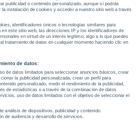
Sel
rar publicidad o contenido personalizado, aunque sí podrás
UEFA Champions League
 la instalación de cookies y acceder a nuestro sitio web a través
Can
l Sevilla FC en calidad de cedido en el
Resultados
Clasificacion
Fút
rno, pero no ha tenido apenas
es, identificadores únicos o tecnologías similares para
UEFA Europa League
n este sitio web, las direcciones IP y los identificadores de
1ª 
demostrar su valía como futbolista y
Resultados
Clasificacion
rsonales en virtud de un interés legítimo, algo a lo que puedes
 al tratamiento de datos en cualquier momento haciendo clic en
miento de datos:
uso de datos limitados para seleccionar anuncios básicos, crear
ccionar la publicidad personalizada, crear un perfil para
ontenido personalizado, medir el rendimiento de la publicidad,
vés de estadísticas o a través de la combinación de datos
rvicios, uso de datos limitados con el objetivo de seleccionar el
e análisis de dispositivos, publicidad y contenido
n de audiencia y desarrollo de servicios.