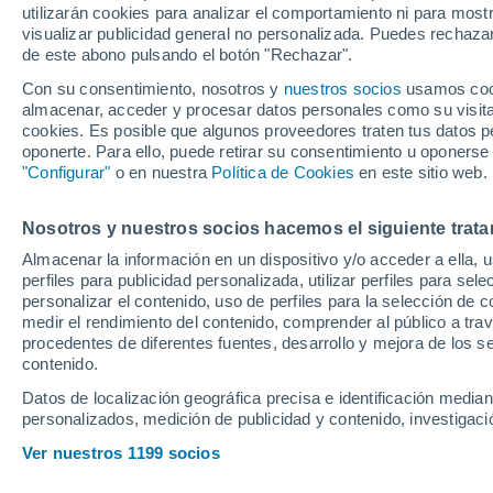
utilizarán cookies para analizar el comportamiento ni para most
visualizar publicidad general no personalizada. Puedes rechazar
de este abono pulsando el botón "Rechazar".
El delantero argentino llegó a
mercado de fichajes de invie
Con su consentimiento, nosotros y
nuestros socios
usamos cooki
almacenar, acceder y procesar datos personales como su visita e
oportunidades de jugar ni de 
cookies. Es posible que algunos proveedores traten tus datos pe
goleador
oponerte. Para ello, puede retirar su consentimiento u oponerse
"Configurar"
o en nuestra
Política de Cookies
en este sitio web.
Nosotros y nuestros socios hacemos el siguiente trata
Almacenar la información en un dispositivo y/o acceder a ella, 
perfiles para publicidad personalizada, utilizar perfiles para sele
personalizar el contenido, uso de perfiles para la selección de c
medir el rendimiento del contenido, comprender al público a tra
procedentes de diferentes fuentes, desarrollo y mejora de los se
contenido.
Datos de localización geográfica precisa e identificación mediant
personalizados, medición de publicidad y contenido, investigació
Ver nuestros 1199 socios