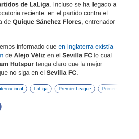
rtidos de LaLiga
. Incluso se ha llegado a
atoria reciente, en el partido contra el
a de
Quique Sánchez Flores
, entrenador
emos informado que
en Inglaterra existía
ón
de
Alejo Véliz
en el
Sevilla FC
lo cual
ham Hotspur
tenga claro que la mejor
que no siga en el
Sevilla FC
.
nternacional
LaLiga
Premier League
Primera División