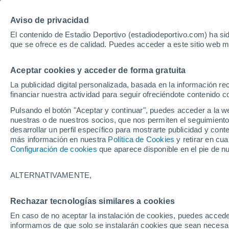
Hoy:
Yan Diomande
Aviso de privacidad
El contenido de Estadio Deportivo (estadiodeportivo.com) ha sid
que se ofrece es de calidad. Puedes acceder a este sitio web m
Laliga EA Sports
Padel
Clasificación
Resultados
Ciclismo
Aceptar cookies y acceder de forma gratuita
UFC
Alavés
Athletic Club de Bilbao
La publicidad digital personalizada, basada en la información r
financiar nuestra actividad para seguir ofreciéndote contenido c
Atlético de Madrid
FC Barcelona
Pulsando el botón "Aceptar y continuar", puedes acceder a la w
Real Betis
Celta de Vigo
nuestras o de nuestros socios, que nos permiten el seguimiento
Deportivo de A Coruña
Elche
desarrollar un perfil específico para mostrarte publicidad y co
más información en nuestra
Política de Cookies
y retirar en cu
Espanyol
Getafe
Configuración de cookies
que aparece disponible en el pie de n
Levante UD
Málaga CF
Osasuna
Racing de Santander
ALTERNATIVAMENTE,
Rayo Vallecano
Real Madrid
Real Sociedad
Sevilla FC
Rechazar tecnologías similares a cookies
HOME
FÚTBOL
SEVILLA FC
Valencia CF
Villarreal CF
En caso de no aceptar la instalación de cookies, puedes accede
El futuro de Alejo
informamos de que solo se instalarán cookies que sean necesari