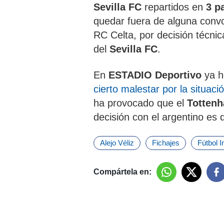
Sevilla FC
repartidos en
3 pa
quedar fuera de alguna convoc
RC Celta, por decisión técnic
del
Sevilla FC
.
En
ESTADIO Deportivo
ya h
cierto malestar por la situaci
ha provocado que el
Totten
decisión con el argentino es 
Alejo Véliz
Fichajes
Fútbol I
Compártela en: