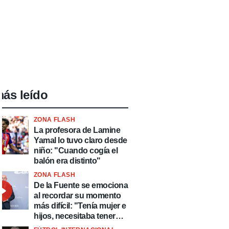
ás leído
ZONA FLASH
La profesora de Lamine
Yamal lo tuvo claro desde
niño: "Cuando cogía el
balón era distinto"
ZONA FLASH
De la Fuente se emociona
al recordar su momento
más difícil: "Tenía mujer e
hijos, necesitaba tener
ingresos y volver al