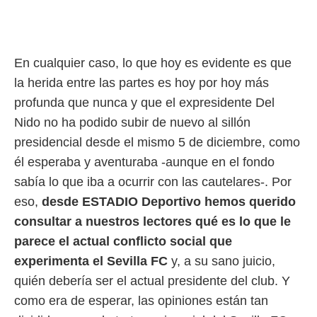
o.
calización
precisa e
ión mediante
En cualquier caso, lo que hoy es evidente es que
la herida entre las partes es hoy por hoy más
, publicidad
profunda que nunca y que el expresidente Del
dos,
Nido no ha podido subir de nuevo al sillón
 publicidad
,
presidencial desde el mismo 5 de diciembre, como
ón de
él esperaba y aventuraba -aunque en el fondo
 desarrollo
s.
sabía lo que iba a ocurrir con las cautelares-. Por
eso,
desde ESTADIO Deportivo hemos querido
tros 1199
ios
consultar a nuestros lectores qué es lo que le
parece el actual conflicto social que
experimenta el Sevilla FC
y, a su sano juicio,
quién debería ser el actual presidente del club. Y
como era de esperar, las opiniones están tan