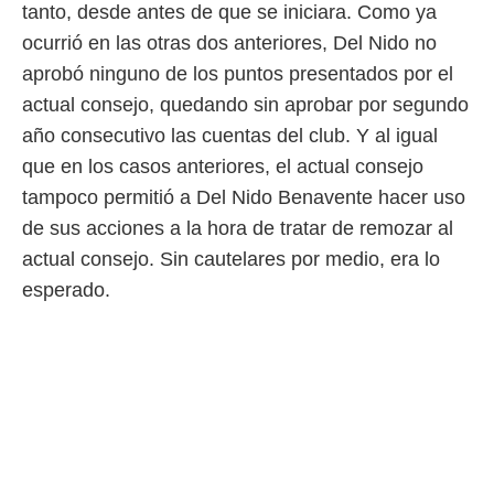
 botón
tanto, desde antes de que se iniciara. Como ya
.
ocurrió en las otras dos anteriores, Del Nido no
aprobó ninguno de los puntos presentados por el
nto,
actual consejo, quedando sin aprobar por segundo
cios
año consecutivo las cuentas del club. Y al igual
kies,
que en los casos anteriores, el actual consejo
ores únicos
as similares
tampoco permitió a Del Nido Benavente hacer uso
nar,
de sus acciones a la hora de tratar de remozar al
rocesar
onales como
actual consejo. Sin cautelares por medio, era lo
 este sitio
esperado.
recciones IP
ficadores de
 posible
s
 traten tus
nales en
 interés
go a lo que
nerte. Para
retirar su