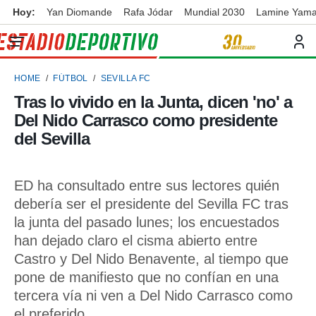
Hoy:
Yan Diomande
Rafa Jódar
Mundial 2030
Lamine Yama
privacidad
o de
ortivo
HOME
FÚTBOL
SEVILLA FC
ortivo.com)
borado por
Tras lo vivido en la Junta, dicen 'no' a
es para
Del Nido Carrasco como presidente
ue la
 que se
del Sevilla
e calidad.
eder a este
ediante las
ED ha consultado entre sus lectores quién
opciones:
debería ser el presidente del Sevilla FC tras
ookies y
la junta del pasado lunes; los encuestados
e forma
han dejado claro el cisma abierto entre
Castro y Del Nido Benavente, al tiempo que
d digital
ada, basada
pone de manifiesto que no confían en una
mación
tercera vía ni ven a Del Nido Carrasco como
ediante
el preferido
ecnologías