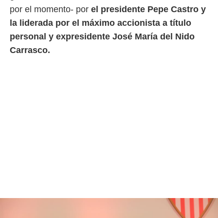
por el momento- por
el presidente Pepe Castro y
 mismo.
sultar más
la liderada por el máximo accionista a título
 en nuestra
personal y expresidente José María del Nido
 Cookies
y
ualquier
Carrasco.
ento
 botón
ación de
kies
 disponible
e nuestra
.
IVAMENTE,
as
 a cookies
 no aceptar
ón de
uedes
uestro sitio