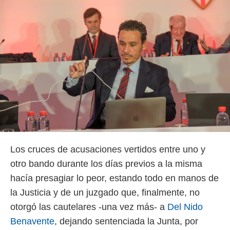
rtivo.com.
o, te
 de que
talarán
e sean
para
a
por el sitio
o se
cookies para
nto ni para
licidad o
Los cruces de acusaciones vertidos entre uno y
ado, aunque
otro bando durante los días previos a la misma
sualizar
general no
hacía presagiar lo peor, estando todo en manos de
ada. Puedes
la Justicia y de un juzgado que, finalmente, no
 instalación
y acceder a
otorgó las cautelares -una vez más- a
Del Nido
io web a
Benavente
, dejando sentenciada la Junta, por
ste abono