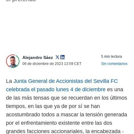
nos permite
ACEPTAR
estra
Y
ara seguir
CONTINUAR
e contenido
stándares
sin coste.
CONFIGURAR
 botón
continuar",
RECHAZAR
der a la
5 min lectura
Alejandro Sáez
ndo la
06 de diciembre de 2023 13:59
CET
Sin comentarios
 de todas
, ya sean
de nuestros
La
Junta General de Accionistas del Sevilla FC
 nos
celebrada el pasado lunes 4 de diciembre
es una
 y análisis
de las más tensas que se recuerdan en los últimos
tamiento en
b, así como
tiempos, en las que ya de por sí se han
un perfil
acostumbrado todos a mascar la tensión generada
para
por el enfrentamiento existente entre las dos
ublicidad y
grandes facciones accionariales, la encabezada -
do en