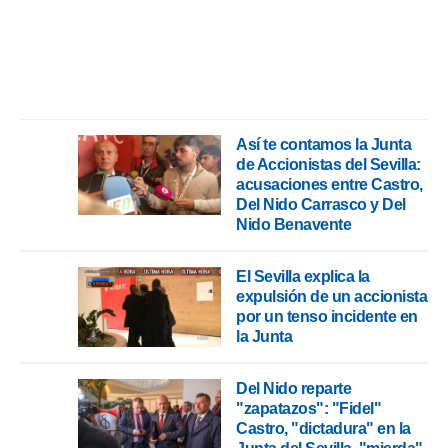
ento u
 de datos
er momento
ic en
o en
 Cookies
en
Así te contamos la Junta
eb.
de Accionistas del Sevilla:
acusaciones entre Castro,
y
Del Nido Carrasco y Del
socios
Nido Benavente
el
to de
El Sevilla explica la
expulsión de un accionista
por un tenso incidente en
la
la Junta
 en un
 y/o acceder
 de datos
Del Nido reparte
ara
"zapatazos": "Fidel"
 anuncios
Castro, "dictadura" en la
ar perfiles