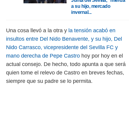
Junta del Sevilla, "mierda"
idad
a su hijo, mercado
a, utilizar
invernal...
a
 la
Una cosa llevó a la otra y
la tensión acabó en
da, crear un
personalizar
insultos entre Del Nido Benavente, y su hijo, Del
o, uso de
Nido Carrasco, vicepresidente del Sevilla FC y
a la
e contenido
mano derecha de Pepe Castro
hoy por hoy en el
do, medir el
actual consejo. De hecho, todo apunta a que será
 de la
medir el
quien tome el relevo de Castro en breves fechas,
 del
siempre que su padre se lo permita.
 comprender
 través de
s o a través
nación de
edentes de
fuentes,
y mejora de
os, uso de
ados con el
 seleccionar