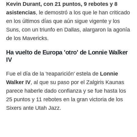
idad
Kevin Durant, con 21 puntos, 9 rebotes y 8
a, utilizar
asistencias
, le demostró a los que le han criticado
a
 la
en los últimos días que aún sigue vigente y los
Suns, con un triunfo en Dallas, alargaron la agonía
da, crear un
personalizar
de los Mavericks.
o, uso de
a la
Ha vuelto de Europa 'otro' de Lonnie Walker
e contenido
IV
do, medir el
 de la
medir el
Fue el día de la 'reaparición' estela de
Lonnie
 del
Walker IV
, al que su paso por el Zalgiris Kaunas
 comprender
 través de
parece haberle dado confianza y se fue hasta los
s o a través
25 puntos y 11 rebotes en la gran victoria de los
nación de
edentes de
Sixers ante Utah Jazz.
fuentes,
y mejora de
os, uso de
ados con el
 seleccionar