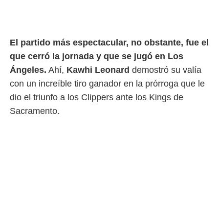
rtivo.com.
o, te
 de que
El partido más espectacular, no obstante, fue el
talarán
que cerró la jornada y que se jugó en Los
e sean
para
Ángeles.
Ahí,
Kawhi Leonard
demostró su valía
a
con un increíble tiro ganador en la prórroga que le
por el sitio
o se
dio el triunfo a los Clippers ante los Kings de
cookies para
Sacramento.
nto ni para
licidad o
ado, aunque
sualizar
general no
ada. Puedes
 instalación
y acceder a
io web a
ste abono