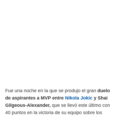
 botón
.
nto,
cios
kies,
ores únicos
as similares
nar,
rocesar
onales como
 este sitio
recciones IP
ficadores de
 posible
s
 traten tus
Fue una noche en la que se produjo el gran
duelo
nales en
de aspirantes a MVP entre
Nikola Jokic
y Shai
 interés
go a lo que
Gilgeous-Alexander,
que se llevó este último con
nerte. Para
40 puntos en la victoria de su equipo sobre los
retirar su