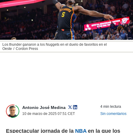
nos permite
ACEPTAR
estra
Y
ara seguir
CONTINUAR
e contenido
stándares
sin coste.
CONFIGURAR
 botón
Los thunder ganaron a los Nuggets en el duelo de favoritos en el
continuar",
Oeste
Cordon Press
RECHAZAR
der a la
ndo la
 de todas
, ya sean
de nuestros
 nos
 y análisis
tamiento en
b, así como
4 min lectura
Antonio José Medina
un perfil
10 de marzo de 2025 07:51
CET
Sin comentarios
para
ublicidad y
Espectacular jornada de la
NBA
en la que los
do en