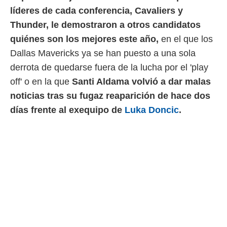
líderes de cada conferencia, Cavaliers y
 mismo.
sultar más
Thunder, le demostraron a otros candidatos
 en nuestra
quiénes son los mejores este año,
en el que los
 Cookies
y
ualquier
Dallas Mavericks ya se han puesto a una sola
derrota de quedarse fuera de la lucha por el 'play
ento
 botón
off' o en la que
Santi Aldama volvió a dar malas
ación de
noticias tras su fugaz reaparición de hace dos
kies
 disponible
días frente al exequipo de
Luka Doncic
.
e nuestra
.
IVAMENTE,
as
 a cookies
 no aceptar
ón de
uedes
uestro sitio