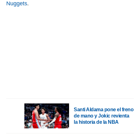
ento u
Nuggets
.
 de datos
er momento
ic en
o en
 Cookies
en
eb.
y
socios
el
to de
la
 en un
Santi Aldama pone el freno
 y/o acceder
de mano y Jokic revienta
 de datos
la historia de la NBA
ara
 anuncios
ar perfiles