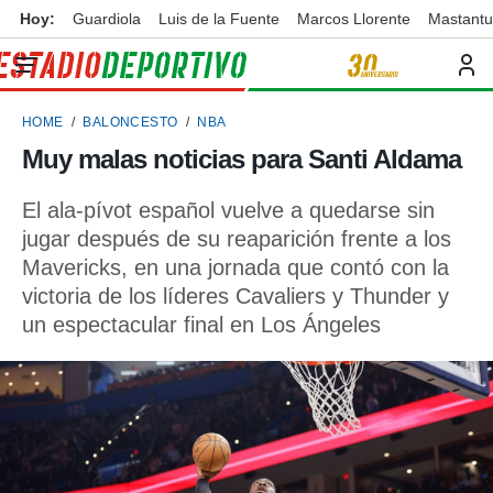
Hoy:
Guardiola
Luis de la Fuente
Marcos Llorente
Mastant
privacidad
o de
ortivo
HOME
BALONCESTO
NBA
ortivo.com)
borado por
Muy malas noticias para Santi Aldama
es para
ue la
El ala-pívot español vuelve a quedarse sin
 que se
e calidad.
jugar después de su reaparición frente a los
eder a este
Mavericks, en una jornada que contó con la
ediante las
victoria de los líderes Cavaliers y Thunder y
opciones:
un espectacular final en Los Ángeles
ookies y
e forma
d digital
ada, basada
mación
ediante
ecnologías