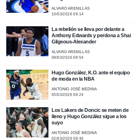
ALVARO ARENILLAS
 de datos
10/03/2026 09:14
er momento
ic en
o en
La rebelión se lleva por delante a
Anthony Edwards y perdona a Shai
 Cookies
en
Gilgeous-Alexander
eb.
ALVARO ARENILLAS
08/03/2026 09:54
y
socios
el
Hugo González, K.O. ante el equipo
de moda en la NBA
to de
ANTONIO JOSÉ MEDINA
05/03/2026 08:24
la
 en un
 y/o acceder
Los Lakers de Doncic se meten de
 de datos
lleno y Hugo González sigue a los
ara
suyo
 anuncios
ar perfiles
ANTONIO JOSÉ MEDINA
idad
02/03/2026 08:40