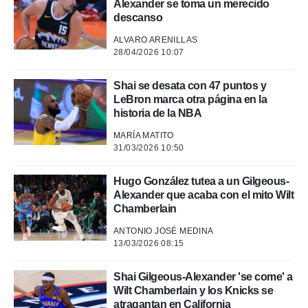
Alexander se toma un merecido
.
descanso
ALVARO ARENILLAS
nto,
28/04/2026 10:07
cios
kies,
Shai se desata con 47 puntos y
ores únicos
LeBron marca otra página en la
as similares
historia de la NBA
nar,
rocesar
MARÍA MATITO
31/03/2026 10:50
onales como
 este sitio
recciones IP
Hugo González tutea a un Gilgeous-
ficadores de
Alexander que acaba con el mito Wilt
 posible
Chamberlain
s
 traten tus
ANTONIO JOSÉ MEDINA
nales en
13/03/2026 08:15
 interés
go a lo que
Shai Gilgeous-Alexander 'se come' a
nerte. Para
Wilt Chamberlain y los Knicks se
retirar su
atragantan en California
ento u