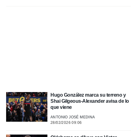
a, utilizar
a
 la
da, crear un
personalizar
o, uso de
a la
e contenido
do, medir el
 de la
medir el
 del
 comprender
 través de
s o a través
Hugo González marca su terreno y
nación de
Shai Gilgeous-Alexander avisa de lo
edentes de
que viene
fuentes,
y mejora de
ANTONIO JOSÉ MEDINA
os, uso de
28/02/2026 09:06
ados con el
 seleccionar