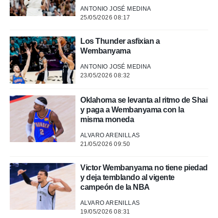
 mismo.
ANTONIO JOSÉ MEDINA
sultar más
25/05/2026 08:17
 en nuestra
 Cookies
y
ualquier
Los Thunder asfixian a
Wembanyama
ento
ANTONIO JOSÉ MEDINA
 botón
23/05/2026 08:32
ación de
kies
 disponible
Oklahoma se levanta al ritmo de Shai
e nuestra
y paga a Wembanyama con la
.
misma moneda
IVAMENTE,
ALVARO ARENILLAS
21/05/2026 09:50
as
Victor Wembanyama no tiene piedad
 a cookies
y deja temblando al vigente
 no aceptar
campeón de la NBA
ón de
uedes
ALVARO ARENILLAS
uestro sitio
19/05/2026 08:31