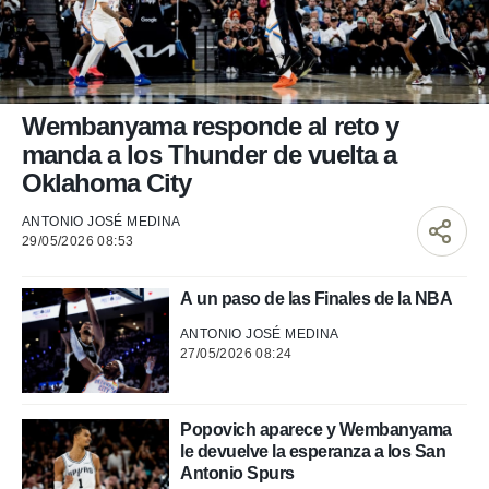
nos permite
ACEPTAR
estra
Y
ara seguir
CONTINUAR
e contenido
stándares
sin coste.
CONFIGURAR
Wembanyama responde al reto y
 botón
manda a los Thunder de vuelta a
continuar",
RECHAZAR
Oklahoma City
der a la
ndo la
ANTONIO JOSÉ MEDINA
 de todas
29/05/2026 08:53
, ya sean
de nuestros
 nos
A un paso de las Finales de la NBA
 y análisis
ANTONIO JOSÉ MEDINA
tamiento en
27/05/2026 08:24
b, así como
un perfil
para
Popovich aparece y Wembanyama
ublicidad y
le devuelve la esperanza a los San
Antonio Spurs
do en