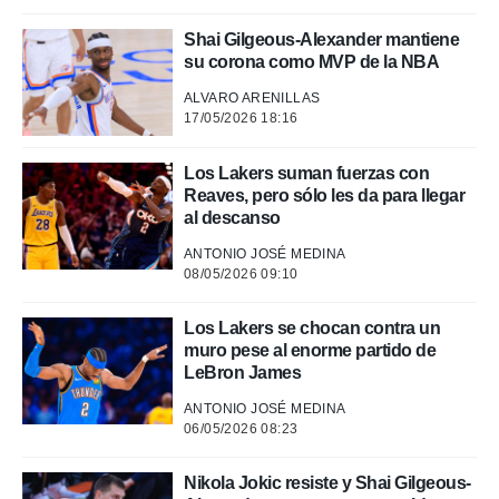
rtivo.com.
Shai Gilgeous-Alexander mantiene
o, te
su corona como MVP de la NBA
 de que
talarán
ALVARO ARENILLAS
e sean
17/05/2026 18:16
para
a
Los Lakers suman fuerzas con
por el sitio
Reaves, pero sólo les da para llegar
o se
al descanso
cookies para
ANTONIO JOSÉ MEDINA
nto ni para
08/05/2026 09:10
licidad o
ado, aunque
Los Lakers se chocan contra un
sualizar
muro pese al enorme partido de
general no
LeBron James
ada. Puedes
 instalación
ANTONIO JOSÉ MEDINA
06/05/2026 08:23
y acceder a
io web a
ste abono
Nikola Jokic resiste y Shai Gilgeous-
 botón