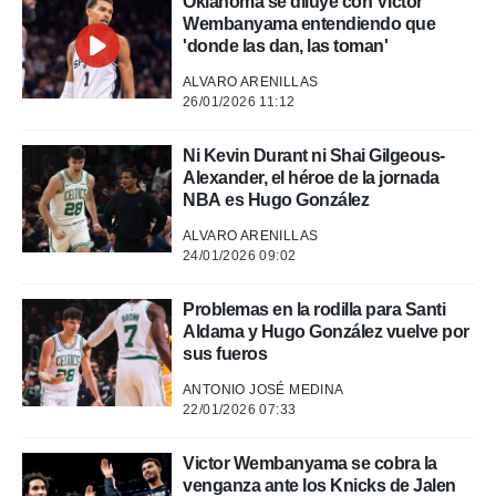
Oklahoma se diluye con Victor
o.
Wembanyama entendiendo que
calización
'donde las dan, las toman'
precisa e
ión mediante
ALVARO ARENILLAS
26/01/2026 11:12
, publicidad
Ni Kevin Durant ni Shai Gilgeous-
dos,
Alexander, el héroe de la jornada
 publicidad
NBA es Hugo González
,
ón de
ALVARO ARENILLAS
 desarrollo
24/01/2026 09:02
s.
tros 1199
Problemas en la rodilla para Santi
ios
Aldama y Hugo González vuelve por
sus fueros
ANTONIO JOSÉ MEDINA
22/01/2026 07:33
Victor Wembanyama se cobra la
venganza ante los Knicks de Jalen