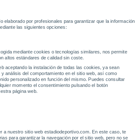
Rafa Jódar
Mundial 2030
Lamine Yamal
Luis de la Fuente
o elaborado por profesionales para garantizar que la información
Fútbol
Motor
Tenis
Baloncest
ediante las siguientes opciones:
Motociclismo
ACB
Portadas
Laliga Hypermotion
Juegos Olímpicos
UEF
Tem
MotoGP
Resultados
Clasificación
Res
Dep
Euroliga
Opinión
Juegos Olímpicos de Invierno
AD Ceuta
Albacete
Cop
ecogida mediante cookies o tecnologías similares, nos permite
on altos estándares de calidad sin coste.
Burgos
Cádiz CF
Res
eb aceptando la instalación de todas las cookies, ya sean
CD Castellón
Celta Fortuna
Mun
 y análisis del comportamiento en el sitio web, así como
Córdoba CF
Eibar
Res
ntenido personalizado en función del mismo. Puedes consultar
alquier momento el consentimiento pulsando el botón
CD Eldense
FC Andorra
Fút
uestra página web.
Girona
Granada CF
Pre
Las Palmas
Leganés
Ser
Mallorca
Oviedo
Fic
Real Sociedad B
Real Valladolid
Sel
Sabadell
Real Sporting
r a nuestro sitio web estadiodeportivo.com. En este caso, te
Mun
 fuerzas con Reaves,
as para garantizar la navegación por el sitio web, pero no se
Tenerife
UD Almería