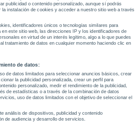
Sel
rar publicidad o contenido personalizado, aunque sí podrás
ara llegar al descanso
UEFA Champions League
 la instalación de cookies y acceder a nuestro sitio web a través
Can
Resultados
Clasificacion
Fút
es, identificadores únicos o tecnologías similares para
andes favoritos al título en la NBA,
UEFA Europa League
n este sitio web, las direcciones IP y los identificadores de
1ª 
Resultados
Clasificacion
ries (2-0) ante Lakers y Cavaliers
rsonales en virtud de un interés legítimo, algo a lo que puedes
 al tratamiento de datos en cualquier momento haciendo clic en
miento de datos:
uso de datos limitados para seleccionar anuncios básicos, crear
ccionar la publicidad personalizada, crear un perfil para
ontenido personalizado, medir el rendimiento de la publicidad,
vés de estadísticas o a través de la combinación de datos
rvicios, uso de datos limitados con el objetivo de seleccionar el
e análisis de dispositivos, publicidad y contenido
n de audiencia y desarrollo de servicios.