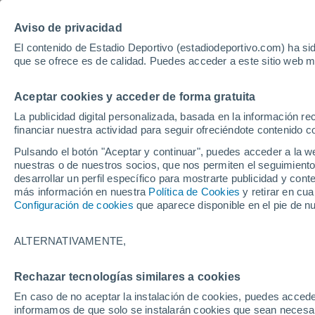
Hoy:
Yan Diomande
Aviso de privacidad
El contenido de Estadio Deportivo (estadiodeportivo.com) ha sid
que se ofrece es de calidad. Puedes acceder a este sitio web m
Laliga EA Sports
Padel
Clasificación
Resultados
Ciclismo
Aceptar cookies y acceder de forma gratuita
UFC
Alavés
Athletic Club de Bilbao
La publicidad digital personalizada, basada en la información r
financiar nuestra actividad para seguir ofreciéndote contenido c
Atlético de Madrid
FC Barcelona
Pulsando el botón "Aceptar y continuar", puedes acceder a la w
Real Betis
Celta de Vigo
nuestras o de nuestros socios, que nos permiten el seguimiento
Deportivo de A Coruña
Elche
desarrollar un perfil específico para mostrarte publicidad y co
más información en nuestra
Política de Cookies
y retirar en cu
Espanyol
Getafe
Configuración de cookies
que aparece disponible en el pie de n
Levante UD
Málaga CF
Osasuna
Racing de Santander
ALTERNATIVAMENTE,
Rayo Vallecano
Real Madrid
Real Sociedad
Sevilla FC
Rechazar tecnologías similares a cookies
HOME
BALONCESTO
NBA
Valencia CF
Villarreal CF
En caso de no aceptar la instalación de cookies, puedes accede
Los Lakers suman
informamos de que solo se instalarán cookies que sean necesari