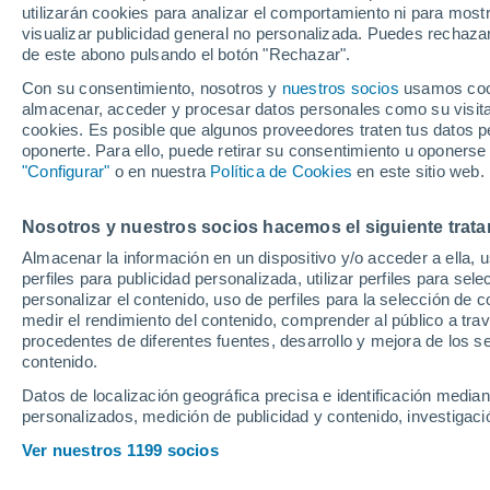
utilizarán cookies para analizar el comportamiento ni para most
pero sólo les da p
visualizar publicidad general no personalizada. Puedes rechazar
de este abono pulsando el botón "Rechazar".
Con su consentimiento, nosotros y
nuestros socios
usamos cooki
Thunder y Pistons, los dos gr
almacenar, acceder y procesar datos personales como su visita e
encarrilan sus respectivas se
cookies. Es posible que algunos proveedores traten tus datos pe
oponerte. Para ello, puede retirar su consentimiento u oponerse
"Configurar"
o en nuestra
Política de Cookies
en este sitio web.
Nosotros y nuestros socios hacemos el siguiente trata
Almacenar la información en un dispositivo y/o acceder a ella, 
perfiles para publicidad personalizada, utilizar perfiles para sele
personalizar el contenido, uso de perfiles para la selección de c
medir el rendimiento del contenido, comprender al público a tra
procedentes de diferentes fuentes, desarrollo y mejora de los se
contenido.
Datos de localización geográfica precisa e identificación mediant
personalizados, medición de publicidad y contenido, investigació
Ver nuestros 1199 socios