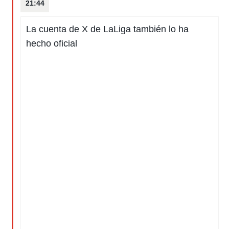
21:44
o.
calización
La cuenta de X de LaLiga también lo ha
precisa e
ión mediante
hecho oficial
, publicidad
dos,
 publicidad
,
ón de
 desarrollo
s.
tros 1199
ios