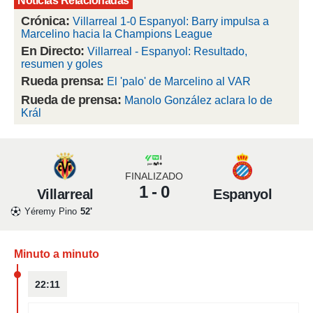
Noticias Relacionadas
 mismo.
Crónica:
Villarreal 1-0 Espanyol: Barry impulsa a
sultar más
Marcelino hacia la Champions League
 en nuestra
En Directo:
Villarreal - Espanyol: Resultado,
 Cookies
y
resumen y goles
ualquier
Rueda prensa:
El 'palo' de Marcelino al VAR
ento
Rueda de prensa:
Manolo González aclara lo de
 botón
Král
ación de
kies
 disponible
e nuestra
.
FINALIZADO
1 - 0
Villarreal
Espanyol
IVAMENTE,
Yéremy Pino
52'
as
 a cookies
Minuto a minuto
 no aceptar
22:11
ón de
uedes
uestro sitio