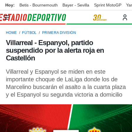
Hoy:
Betis - Bournemouth
Bayer - Sevilla
Sprint MotoGP
Ya
privacidad
o de
ortivo
HOME
FÚTBOL
PRIMERA DIVISIÓN
ortivo.com)
borado por
Villarreal - Espanyol, partido
es para
suspendido por la alerta roja en
ue la
 que se
Castellón
e calidad.
eder a este
Villarreal y Espanyol se miden en este
ediante las
importante choque de LaLiga donde los de
opciones:
Marcelino buscarán el asalto a la cuarta plaza
ookies y
y el Espanyol su segunda victoria a domicilio
e forma
d digital
ada, basada
mación
ediante
ecnologías