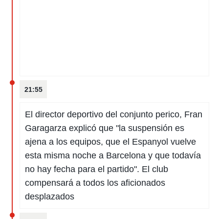
idad
a, utilizar
a
 la
da, crear un
personalizar
o, uso de
a la
e contenido
21:55
do, medir el
 de la
El director deportivo del conjunto perico, Fran
medir el
 del
Garagarza explicó que "la suspensión es
 comprender
ajena a los equipos, que el Espanyol vuelve
 través de
s o a través
esta misma noche a Barcelona y que todavía
nación de
no hay fecha para el partido". El club
edentes de
fuentes,
compensará a todos los aficionados
y mejora de
desplazados
os, uso de
ados con el
 seleccionar