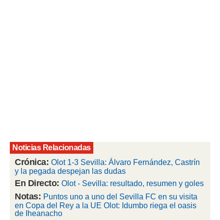
rtivo.com.
o, te
 de que
talarán
e sean
para
a
por el sitio
o se
cookies para
nto ni para
licidad o
Noticias Relacionadas
ado, aunque
sualizar
Crónica:
Olot 1-3 Sevilla: Álvaro Fernández, Castrín
general no
y la pegada despejan las dudas
ada. Puedes
En Directo:
Olot - Sevilla: resultado, resumen y goles
 instalación
y acceder a
Notas:
Puntos uno a uno del Sevilla FC en su visita
io web a
en Copa del Rey a la UE Olot: Idumbo riega el oasis
de Iheanacho
ste abono