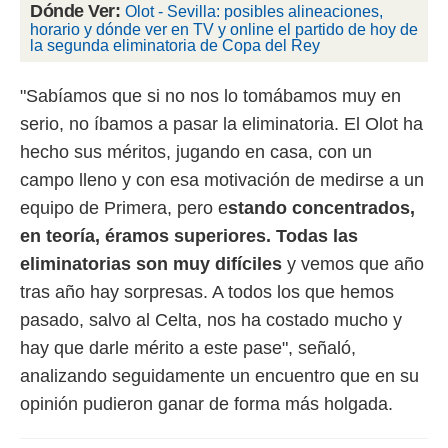
 botón
Dónde Ver:
Olot - Sevilla: posibles alineaciones,
.
horario y dónde ver en TV y online el partido de hoy de
la segunda eliminatoria de Copa del Rey
nto,
"Sabíamos que si no nos lo tomábamos muy en
cios
serio, no íbamos a pasar la eliminatoria. El Olot ha
kies,
hecho sus méritos, jugando en casa, con un
ores únicos
as similares
campo lleno y con esa motivación de medirse a un
nar,
equipo de Primera, pero e
stando concentrados,
rocesar
onales como
en teoría, éramos superiores. Todas las
 este sitio
eliminatorias son muy difíciles
y vemos que año
recciones IP
ficadores de
tras año hay sorpresas. A todos los que hemos
 posible
pasado, salvo al Celta, nos ha costado mucho y
s
 traten tus
hay que darle mérito a este pase", señaló,
nales en
analizando seguidamente un encuentro que en su
 interés
go a lo que
opinión pudieron ganar de forma más holgada.
nerte. Para
retirar su