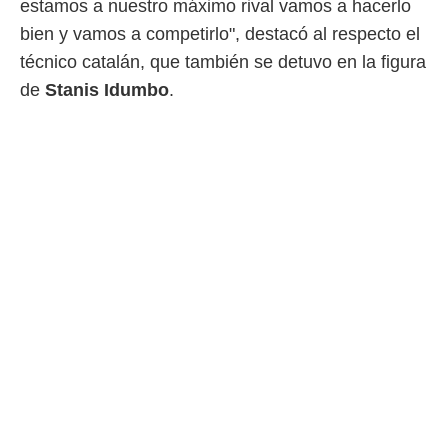
estamos a nuestro máximo rival vamos a hacerlo
o.
bien y vamos a competirlo", destacó al respecto el
calización
técnico catalán, que también se detuvo en la figura
precisa e
ión mediante
de
Stanis Idumbo
.
, publicidad
dos,
 publicidad
,
ón de
 desarrollo
s.
tros 1199
ios