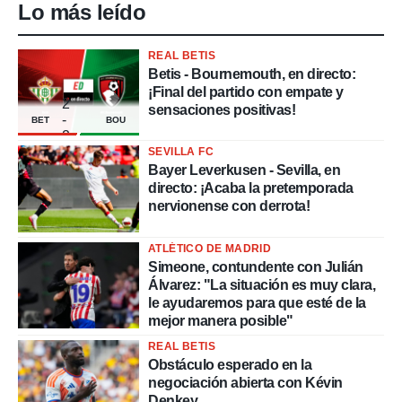
Lo más leído
REAL BETIS
Betis - Bournemouth, en directo:
¡Final del partido con empate y
2
sensaciones positivas!
-
BET
BOU
2
SEVILLA FC
Bayer Leverkusen - Sevilla, en
directo: ¡Acaba la pretemporada
nervionense con derrota!
ATLÉTICO DE MADRID
Simeone, contundente con Julián
Álvarez: "La situación es muy clara,
le ayudaremos para que esté de la
mejor manera posible"
REAL BETIS
Obstáculo esperado en la
negociación abierta con Kévin
Denkey