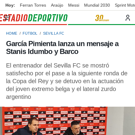
Hoy:
Ferran Torres
Araújo
Messi
Mundial 2030
Sprint Mo
privacidad
o de
ortivo
HOME
FÚTBOL
SEVILLA FC
ortivo.com)
borado por
García Pimienta lanza un mensaje a
es para
Stanis Idumbo y Barco
ue la
 que se
e calidad.
El entrenador del Sevilla FC se mostró
eder a este
satisfecho por el pase a la siguiente ronda de
ediante las
la Copa del Rey y se detuvo en la actuación
opciones:
del joven extremo belga y el lateral zurdo
ookies y
argentino
e forma
d digital
ada, basada
mación
ediante
ecnologías