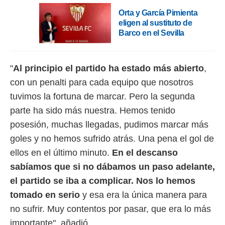
ento u
Orta y García Pimienta
eligen al sustituto de
 de datos
er momento
Barco en el Sevilla
ic en
o en
"
Al principio el partido ha estado más abierto
,
 Cookies
en
eb.
con un penalti para cada equipo que nosotros
tuvimos la fortuna de marcar. Pero la segunda
y
socios
parte ha sido más nuestra. Hemos tenido
el
posesión, muchas llegadas, pudimos marcar más
goles y no hemos sufrido atrás. Una pena el gol de
to de
ellos en el último minuto.
En el descanso
la
sabíamos que si no dábamos un paso adelante,
 en un
el partido se iba a complicar. Nos lo hemos
 y/o acceder
 de datos
tomado en serio
y esa era la única manera para
ara
no sufrir. Muy contentos por pasar, que era lo más
 anuncios
ar perfiles
importante", añadió.