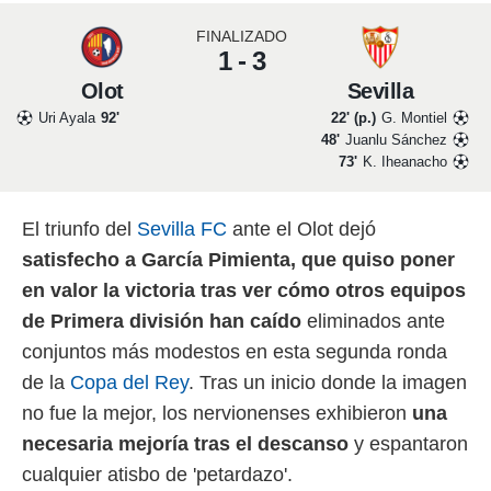
 mismo.
FINALIZADO
sultar más
1 - 3
 en nuestra
 Cookies
y
Olot
Sevilla
ualquier
Uri Ayala
92'
22' (p.)
G. Montiel
48'
Juanlu Sánchez
ento
73'
K. Iheanacho
 botón
ación de
kies
El triunfo del
Sevilla FC
ante el Olot dejó
 disponible
e nuestra
satisfecho a García Pimienta, que quiso poner
.
en valor la victoria tras ver cómo otros equipos
IVAMENTE,
de Primera división han caído
eliminados ante
conjuntos más modestos en esta segunda ronda
as
de la
Copa del Rey
. Tras un inicio donde la imagen
 a cookies
no fue la mejor, los nervionenses exhibieron
una
 no aceptar
necesaria mejoría tras el descanso
y espantaron
ón de
uedes
cualquier atisbo de 'petardazo'.
uestro sitio