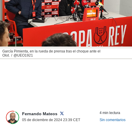
nos permite
ACEPTAR
estra
Y
ara seguir
CONTINUAR
e contenido
stándares
sin coste.
CONFIGURAR
 botón
continuar",
RECHAZAR
García Pimienta, en la rueda de prensa tras el choque ante el
der a la
Olot.
@UEO1921
ndo la
 de todas
, ya sean
de nuestros
 nos
 y análisis
tamiento en
b, así como
un perfil
4 min lectura
Fernando Mateos
para
05 de diciembre de 2024 23:39
CET
Sin comentarios
ublicidad y
do en