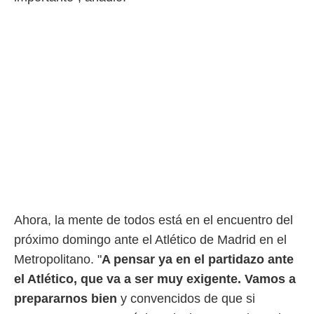
idad
a, utilizar
a
 la
da, crear un
personalizar
o, uso de
a la
e contenido
do, medir el
 de la
medir el
 del
 comprender
 través de
s o a través
Ahora, la mente de todos está en el encuentro del
nación de
próximo domingo ante el Atlético de Madrid en el
edentes de
fuentes,
Metropolitano. "
A pensar ya en el partidazo ante
y mejora de
el Atlético, que va a ser muy exigente. Vamos a
os, uso de
ados con el
prepararnos bien
y convencidos de que si
 seleccionar