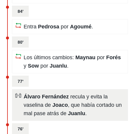
84'
Entra
Pedrosa
por
Agoumé
.
80'
Los últimos cambios:
Maynau
por
Forés
y
Sow
por
Juanlu
.
77'
Álvaro Fernández
recula y evita la
vaselina de
Joaco
, que había cortado un
mal pase atrás de
Juanlu
.
76'