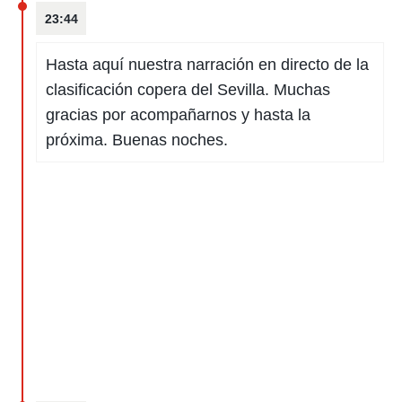
23:44
rtivo.com.
o, te
Hasta aquí nuestra narración en directo de la
 de que
talarán
clasificación copera del Sevilla. Muchas
e sean
gracias por acompañarnos y hasta la
para
a
próxima. Buenas noches.
por el sitio
o se
cookies para
nto ni para
licidad o
ado, aunque
sualizar
general no
ada. Puedes
 instalación
y acceder a
io web a
ste abono