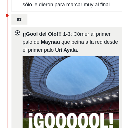
idad
sólo le dieron para marcar muy al final.
a, utilizar
a
 la
91'
da, crear un
¡¡Gool del Olot!! 1-3
: Córner al primer
personalizar
o, uso de
palo de
Maynau
que peina a la red desde
a la
el primer palo
Uri Ayala
.
e contenido
do, medir el
 de la
medir el
 del
 comprender
 través de
s o a través
nación de
edentes de
fuentes,
y mejora de
os, uso de
ados con el
 seleccionar