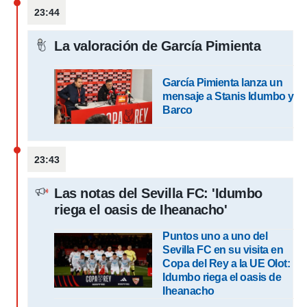
 botón
23:44
.
La valoración de García Pimienta
nto,
cios
García Pimienta lanza un
kies,
mensaje a Stanis Idumbo y
ores únicos
Barco
as similares
nar,
rocesar
onales como
23:43
 este sitio
recciones IP
Las notas del Sevilla FC: 'Idumbo
ficadores de
riega el oasis de Iheanacho'
 posible
s
 traten tus
Puntos uno a uno del
nales en
Sevilla FC en su visita en
 interés
Copa del Rey a la UE Olot:
go a lo que
Idumbo riega el oasis de
nerte. Para
Iheanacho
retirar su