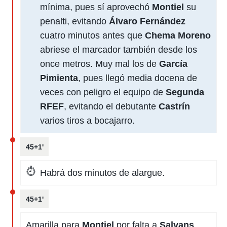
mínima, pues sí aprovechó
Montiel
su
penalti, evitando
Álvaro Fernández
cuatro minutos antes que
Chema Moreno
abriese el marcador también desde los
once metros. Muy mal los de
García
Pimienta
, pues llegó media docena de
veces con peligro el equipo de
Segunda
RFEF
, evitando el debutante
Castrín
varios tiros a bocajarro.
45+1'
Habrá dos minutos de alargue.
45+1'
Amarilla para
Montiel
por falta a
Salvans
.