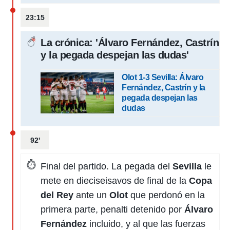
ento u
23:15
 de datos
er momento
La crónica: 'Álvaro Fernández, Castrín
ic en
o en
y la pegada despejan las dudas'
 Cookies
en
Olot 1-3 Sevilla: Álvaro
eb.
Fernández, Castrín y la
pegada despejan las
y
dudas
socios
el
92'
to de
la
Final del partido. La pegada del
Sevilla
le
 en un
mete en dieciseisavos de final de la
Copa
 y/o acceder
 de datos
del Rey
ante un
Olot
que perdonó en la
ara
primera parte, penalti detenido por
Álvaro
 anuncios
Fernández
incluido, y al que las fuerzas
ar perfiles