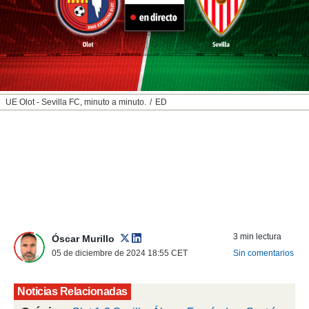
nos permite
ACEPTAR
estra
Y
ara seguir
CONTINUAR
e contenido
stándares
sin coste.
CONFIGURAR
 botón
UE Olot - Sevilla FC, minuto a minuto.
ED
continuar",
RECHAZAR
der a la
ndo la
 de todas
, ya sean
de nuestros
 nos
 y análisis
tamiento en
3 min lectura
Óscar Murillo
b, así como
05 de diciembre de 2024 18:55
CET
Sin comentarios
un perfil
para
ublicidad y
Noticias Relacionadas
do en