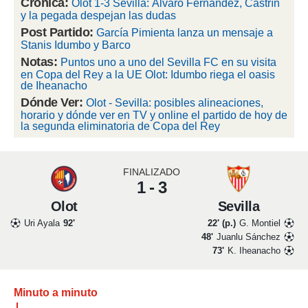
Crónica:
Olot 1-3 Sevilla: Álvaro Fernández, Castrín
 mismo.
y la pegada despejan las dudas
sultar más
Post Partido:
García Pimienta lanza un mensaje a
 en nuestra
Stanis Idumbo y Barco
 Cookies
y
Notas:
Puntos uno a uno del Sevilla FC en su visita
ualquier
en Copa del Rey a la UE Olot: Idumbo riega el oasis
de Iheanacho
ento
Dónde Ver:
Olot - Sevilla: posibles alineaciones,
 botón
horario y dónde ver en TV y online el partido de hoy de
ación de
la segunda eliminatoria de Copa del Rey
kies
 disponible
e nuestra
.
FINALIZADO
1 - 3
IVAMENTE,
Olot
Sevilla
Uri Ayala
92'
22' (p.)
G. Montiel
as
48'
Juanlu Sánchez
 a cookies
73'
K. Iheanacho
 no aceptar
ón de
Minuto a minuto
uedes
uestro sitio