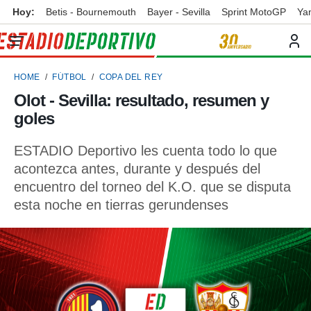
Hoy:
Betis - Bournemouth
Bayer - Sevilla
Sprint MotoGP
Ya
privacidad
o de
ortivo
HOME
FÚTBOL
COPA DEL REY
ortivo.com)
borado por
Olot - Sevilla: resultado, resumen y
es para
goles
ue la
 que se
e calidad.
ESTADIO Deportivo les cuenta todo lo que
eder a este
acontezca antes, durante y después del
ediante las
encuentro del torneo del K.O. que se disputa
opciones:
esta noche en tierras gerundenses
ookies y
e forma
d digital
ada, basada
mación
ediante
ecnologías