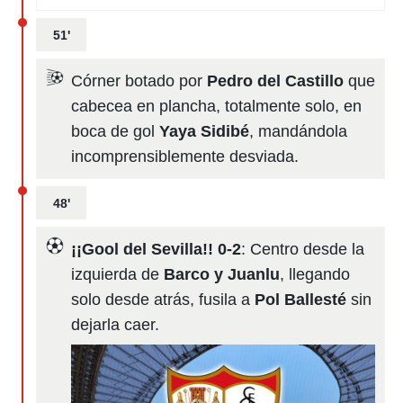
51'
Córner botado por
Pedro del Castillo
que
cabecea en plancha, totalmente solo, en
boca de gol
Yaya Sidibé
, mandándola
incomprensiblemente desviada.
48'
¡¡Gool del Sevilla!! 0-2
: Centro desde la
izquierda de
Barco y Juanlu
, llegando
solo desde atrás, fusila a
Pol Ballesté
sin
dejarla caer.