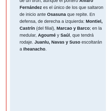
de un tirón, aunque el portero
Álvaro
Fernández
es el único de los que saltaron
de inicio ante
Osasuna
que repite. En
defensa, de derecha a izquierda:
Montiel,
Castrín
(del filial),
Marcao y Barco
; en la
medular,
Agoumé
y
Saúl
, que tendrá
rodaje.
Juanlu, Navas y Suso
escoltarán
a
Iheanacho
.