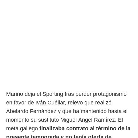
rtivo.com.
o, te
 de que
talarán
e sean
para
a
por el sitio
o se
cookies para
nto ni para
licidad o
Mariño deja el Sporting tras perder protagonismo
ado, aunque
sualizar
en favor de Iván Cuéllar, relevo que realizó
general no
Abelardo Fernández y que ha mantenido hasta el
ada. Puedes
 instalación
momento su sustituto Miguel Ángel Ramírez. El
y acceder a
meta gallego
finalizaba contrato al término de la
io web a
ste abono
presente temporada y no tenía oferta de