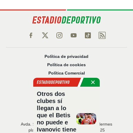
Política de privacidad
Política de cookies
Política Comercial
Aviso legal
Configuración de privacidad
Otros dos
Sobre nosotros
clubes sí
Código Ético
llegan a lo
que el Betis
no puede e
Avda. San Francisco Javier, 22 · Edificio Hermes
Ivanovic tiene
planta 5 · 41018 Sevilla · T. 954 216 525