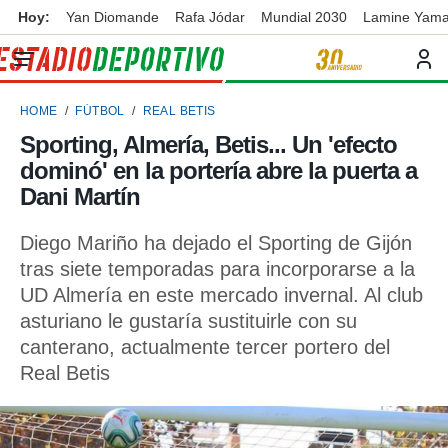
Hoy:
Yan Diomande
Rafa Jódar
Mundial 2030
Lamine Yama
privacidad
o de
ortivo
HOME
FÚTBOL
REAL BETIS
ortivo.com)
borado por
Sporting, Almería, Betis... Un 'efecto
es para
dominó' en la portería abre la puerta a
ue la
 que se
Dani Martín
e calidad.
eder a este
Diego Mariño ha dejado el Sporting de Gijón
ediante las
tras siete temporadas para incorporarse a la
opciones:
UD Almería en este mercado invernal. Al club
ookies y
asturiano le gustaría sustituirle con su
e forma
canterano, actualmente tercer portero del
Real Betis
d digital
ada, basada
mación
ediante
ecnologías