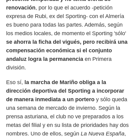
 botón
renovación
, por lo que el acuerdo -petición
.
expresa de Rubi, ex del Sporting- con el Almería
nto,
es bueno para todas las partes. Además, según
los medios locales, de momento el Sporting 'sólo'
cios
kies,
se ahorra la ficha del vigués, pero recibirá una
ores únicos
compensación económica si el conjunto
as similares
nar,
andaluz logra la permanencia
en Primera
rocesar
división.
onales como
 este sitio
recciones IP
Eso sí,
la marcha de Mariño obliga a la
ficadores de
dirección deportiva del Sporting a incorporar
 posible
de manera inmediata a un portero
y sólo queda
s
 traten tus
una semana de mercado de invierno. Según la
nales en
prensa asturiana, el club no ve preparados a los
 interés
go a lo que
metas del filial y en su lista de prioridades hay dos
nerte. Para
nombres. Uno de ellos, según
La Nueva España
,
retirar su