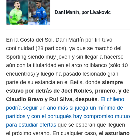
idad
a, utilizar
Dani Martín, por Livakovic
a
 la
da, crear un
personalizar
En la Costa del Sol, Dani Martín por fin tuvo
o, uso de
continuidad (28 partidos), ya que se marchó del
a la
e contenido
Sporting siendo muy joven y sin llegar a hacerse
do, medir el
aún con la titularidad en el arco rojiblanco (sólo 10
 de la
medir el
encuentros) y luego ha pasado lesionado gran
 del
parte de su estancia en el Betis, donde
siempre
 comprender
 través de
estuvo por detrás de Joel Robles, primero, y de
s o a través
Claudio Bravo y Rui Silva, después
.
El chileno
nación de
edentes de
podría seguir un año más si juega un mínimo de
fuentes,
partidos y con el portugués hay compromiso mutuo
y mejora de
os, uso de
para estudiar ofertas
que se esperan que lleguen
ados con el
el próximo verano. En cualquier caso,
el asturiano
 seleccionar