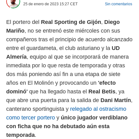
25 de enero de 2023 15:27
CET
Sin comentarios
 mismo.
sultar más
 en nuestra
El portero del
Real
Sporting de Gijón
,
Diego
 Cookies
y
ualquier
Mariño
, no se entrenó este miércoles con sus
compañeros tras el principio de acuerdo alcanzado
ento
 botón
entre el guardameta, el club asturiano y la
UD
ación de
Almería
, equipo al que se incorporará de manera
kies
inmediata por lo que resta de temporada y otras
 disponible
e nuestra
dos más poniendo así fin a una etapa de siete
.
años en El Molinón y provocando un
'efecto
IVAMENTE,
dominó'
que ha llegado hasta el
Real Betis
, ya
que abre una puerta para la salida de
Dani Martín
,
as
canterano sportinguista y
relegado al ostracismo
 a cookies
como tercer portero
y
único jugador verdiblano
 no aceptar
con ficha que no ha debutado aún esta
ón de
uedes
temporada
.
uestro sitio