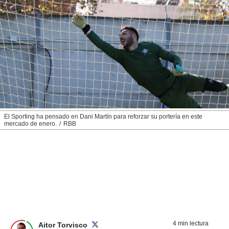
nos permite
ACEPTAR
estra
Y
ara seguir
CONTINUAR
e contenido
stándares
sin coste.
CONFIGURAR
 botón
continuar",
RECHAZAR
der a la
ndo la
 de todas
El Sporting ha pensado en Dani Martín para reforzar su portería en este
, ya sean
mercado de enero.
RBB
de nuestros
 nos
 y análisis
tamiento en
b, así como
un perfil
para
ublicidad y
4 min lectura
Aitor Torvisco
do en