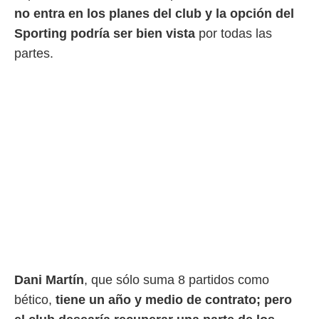
o.
no entra en los planes del club y la opción del
Sporting podría ser bien vista
por todas las
calización
precisa e
partes.
ión mediante
, publicidad
dos,
 publicidad
,
ón de
 desarrollo
s.
tros 1199
ios
Dani Martín
, que sólo suma 8 partidos como
bético,
tiene un año y medio de contrato; pero