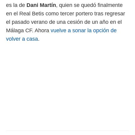
ento u
es la de
Dani Martín
, quien se quedó finalmente
en el Real Betis como tercer portero tras regresar
 de datos
er momento
el pasado verano de una cesión de un año en el
ic en
Málaga CF. Ahora
vuelve a sonar la opción de
o en
volver a casa
.
 Cookies
en
eb.
y
socios
el
to de
la
 en un
 y/o acceder
 de datos
ara
 anuncios
ar perfiles