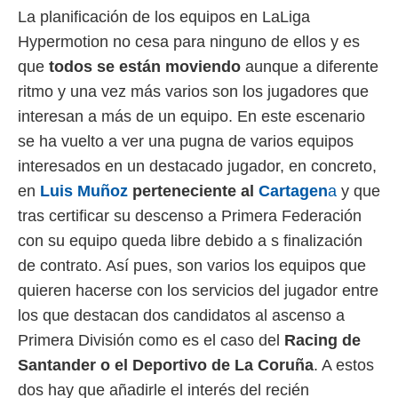
La planificación de los equipos en LaLiga
 mismo.
sultar más
Hypermotion no cesa para ninguno de ellos y es
 en nuestra
que
todos se están moviendo
aunque a diferente
 Cookies
y
ualquier
ritmo y una vez más varios son los jugadores que
interesan a más de un equipo. En este escenario
ento
 botón
se ha vuelto a ver una pugna de varios equipos
ación de
interesados en un destacado jugador, en concreto,
kies
 disponible
en
Luis Muñoz
perteneciente al
Cartagen
a
y que
e nuestra
tras certificar su descenso a Primera Federación
.
con su equipo queda libre debido a s finalización
IVAMENTE,
de contrato. Así pues, son varios los equipos que
quieren hacerse con los servicios del jugador entre
as
los que destacan dos candidatos al ascenso a
 a cookies
Primera División como es el caso del
Racing de
 no aceptar
Santander o el Deportivo de La Coruña
. A estos
ón de
uedes
dos hay que añadirle el interés del recién
uestro sitio