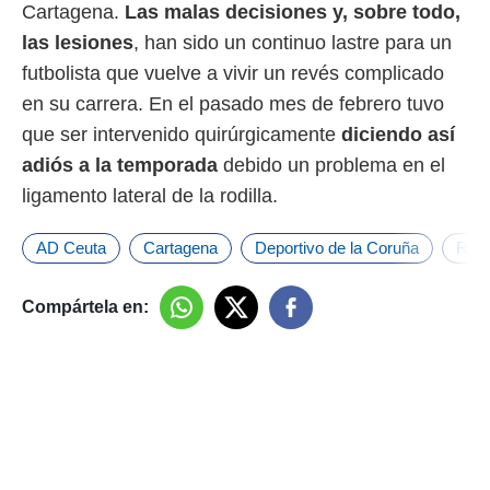
Cartagena.
Las malas decisiones y, sobre todo,
o.
las lesiones
, han sido un continuo lastre para un
calización
precisa e
futbolista que vuelve a vivir un revés complicado
ión mediante
en su carrera. En el pasado mes de febrero tuvo
que ser intervenido quirúrgicamente
diciendo así
, publicidad
adiós a la temporada
debido un problema en el
dos,
ligamento lateral de la rodilla.
 publicidad
,
ón de
AD Ceuta
Cartagena
Deportivo de la Coruña
Raci
 desarrollo
s.
Compártela en:
tros 1199
ios