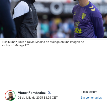
nos permite
ACEPTAR
estra
Y
ara seguir
CONTINUAR
e contenido
stándares
sin coste.
CONFIGURAR
 botón
continuar",
RECHAZAR
Luis Muñoz junto a Kevin Medina en Málaga en una imagen de
der a la
archivo
Malaga FC
ndo la
 de todas
, ya sean
de nuestros
 nos
 y análisis
tamiento en
b, así como
un perfil
3 min lectura
Víctor Fernández
para
01 de julio de 2025 13:25
CET
Sin comentarios
ublicidad y
do en