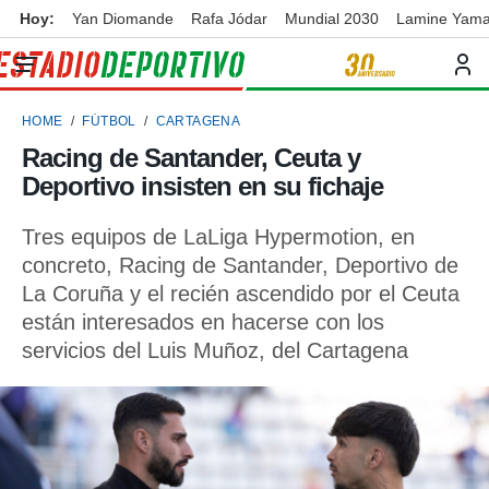
Hoy:
Yan Diomande
Rafa Jódar
Mundial 2030
Lamine Yama
privacidad
o de
ortivo
HOME
FÚTBOL
CARTAGENA
ortivo.com)
borado por
Racing de Santander, Ceuta y
es para
Deportivo insisten en su fichaje
ue la
 que se
e calidad.
Tres equipos de LaLiga Hypermotion, en
eder a este
concreto, Racing de Santander, Deportivo de
ediante las
La Coruña y el recién ascendido por el Ceuta
opciones:
están interesados en hacerse con los
ookies y
servicios del Luis Muñoz, del Cartagena
e forma
d digital
ada, basada
mación
ediante
ecnologías