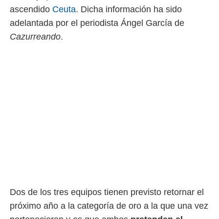
ascendido
Ceuta
. Dicha información ha sido
rtivo.com.
adelantada por el periodista Ángel García de
o, te
Cazurreando
.
 de que
talarán
e sean
para
a
por el sitio
o se
cookies para
nto ni para
licidad o
ado, aunque
sualizar
general no
ada. Puedes
 instalación
Dos de los tres equipos tienen previsto retornar el
y acceder a
io web a
próximo año a la categoría de oro a la que una vez
ste abono