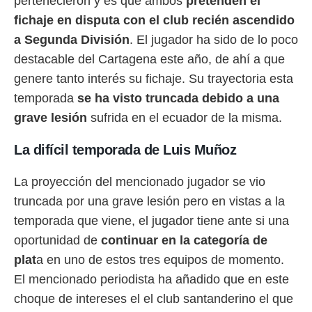
pertenecieron y es que ambos
pretenden el
 botón
.
fichaje en disputa con el club recién ascendido
a Segunda División
. El jugador ha sido de lo poco
nto,
destacable del Cartagena este año, de ahí a que
genere tanto interés su fichaje. Su trayectoria esta
cios
kies,
temporada
se ha visto truncada debido a una
ores únicos
grave lesión
sufrida en el ecuador de la misma.
as similares
nar,
rocesar
La difícil temporada de Luis Muñoz
onales como
 este sitio
La proyección del mencionado jugador se vio
recciones IP
ficadores de
truncada por una grave lesión pero en vistas a la
 posible
temporada que viene, el jugador tiene ante si una
s
 traten tus
oportunidad de
continuar en la categoría de
nales en
plat
a en uno de estos tres equipos de momento.
 interés
El mencionado periodista ha añadido que en este
go a lo que
nerte. Para
choque de intereses el el club santanderino el que
retirar su