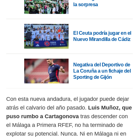
idad
la sorpresa
a, utilizar
a
 la
da, crear un
El Ceuta podría jugar en el
personalizar
Nuevo Mirandilla de Cádiz
o, uso de
a la
e contenido
do, medir el
Negativa del Deportivo de
 de la
La Coruña a un fichaje del
medir el
Sporting de Gijón
 del
 comprender
 través de
s o a través
Con esta nueva andadura, el jugador puede dejar
nación de
atrás el calvario del año pasado.
Luis Muñoz, que
edentes de
fuentes,
puso rumbo a Cartagonova
tras descender con
y mejora de
el Málaga a Primera RFEF, no ha terminado de
os, uso de
ados con el
explotar su potencial. Nunca. Ni en Málaga ni en
 seleccionar