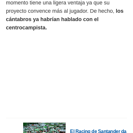
momento tiene una ligera ventaja ya que su
ento u
proyecto convence más al jugador. De hecho,
l
os
 de datos
cántabros ya habrían hablado con el
er momento
ic en
centrocampista.
o en
 Cookies
en
eb.
y
socios
el
to de
la
 en un
 y/o acceder
 de datos
ara
 anuncios
ar perfiles
El Racing de Santander da