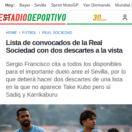
Hoy:
Bayer - Sevilla
Sprint MotoGP
Yan Diomande
Mundial
privacidad
o de
ortivo
HOME
FÚTBOL
REAL SOCIEDAD
ortivo.com)
borado por
Lista de convocados de la Real
es para
Sociedad con dos descartes a la vista
ue la
 que se
e calidad.
Sergio Francisco cita a todos los disponibles
eder a este
para el importante duelo ante el Sevilla, por lo
ediante las
que deberá hacer dos descartes de una lista
opciones:
en la que no aparece Take Kubo pero sí
ookies y
Sadiq y Karrikaburu
e forma
d digital
ada, basada
mación
ediante
ecnologías