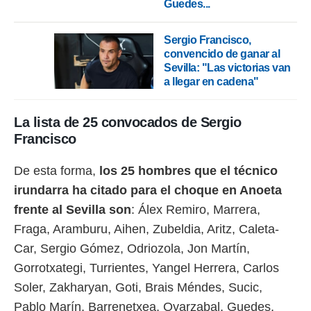
Guedes...
o.
calización
Sergio Francisco,
precisa e
convencido de ganar al
ión mediante
Sevilla: "Las victorias van
a llegar en cadena"
, publicidad
dos,
La lista de 25 convocados de Sergio
 publicidad
,
Francisco
ón de
 desarrollo
De esta forma,
l
os 25 hombres que el técnico
s.
irundarra ha citado para el choque en Anoeta
tros 1199
frente al Sevilla son
: Álex Remiro, Marrera,
ios
Fraga, Aramburu, Aihen, Zubeldia, Aritz, Caleta-
Car, Sergio Gómez, Odriozola, Jon Martín,
Gorrotxategi, Turrientes, Yangel Herrera, Carlos
Soler, Zakharyan, Goti, Brais Méndes, Sucic,
Pablo Marín, Barrenetxea, Oyarzabal, Guedes,