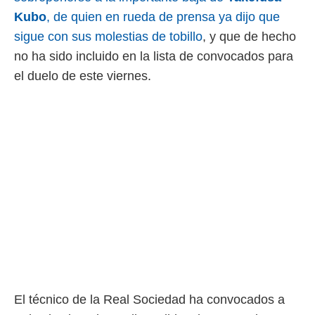
 botón
Kubo
, de quien en rueda de prensa ya dijo que
.
sigue con sus molestias de tobillo
, y que de hecho
nto,
no ha sido incluido en la lista de convocados para
el duelo de este viernes.
cios
kies,
ores únicos
as similares
nar,
rocesar
onales como
 este sitio
recciones IP
ficadores de
 posible
s
 traten tus
nales en
 interés
go a lo que
nerte. Para
El técnico de la Real Sociedad ha convocados a
retirar su