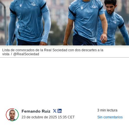
nos permite
ACEPTAR
estra
Y
ara seguir
CONTINUAR
e contenido
stándares
sin coste.
CONFIGURAR
 botón
continuar",
RECHAZAR
Lista de convocados de la Real Sociedad con dos descartes a la
der a la
vista
@RealSociedad
ndo la
 de todas
, ya sean
de nuestros
 nos
 y análisis
tamiento en
b, así como
un perfil
3 min lectura
Fernando Ruiz
para
23 de octubre de 2025 15:35
CET
Sin comentarios
ublicidad y
do en