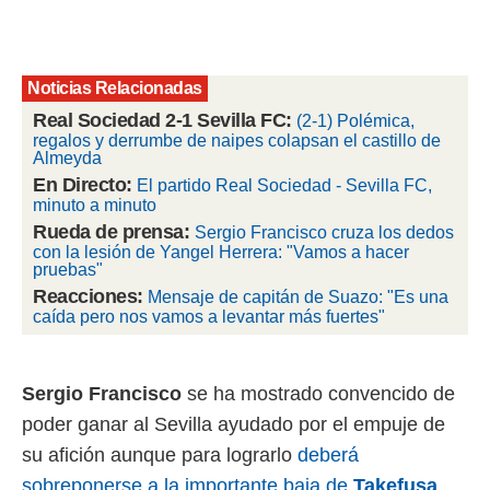
rtivo.com.
o, te
 de que
Noticias Relacionadas
talarán
Real Sociedad 2-1 Sevilla FC:
(2-1) Polémica,
e sean
regalos y derrumbe de naipes colapsan el castillo de
para
Almeyda
a
En Directo:
El partido Real Sociedad - Sevilla FC,
por el sitio
minuto a minuto
o se
cookies para
Rueda de prensa:
Sergio Francisco cruza los dedos
con la lesión de Yangel Herrera: "Vamos a hacer
nto ni para
pruebas"
licidad o
Reacciones:
Mensaje de capitán de Suazo: " Es una
caída pero nos vamos a levantar más fuertes"
ado, aunque
sualizar
general no
Sergio
Francisco
se ha mostrado convencido de
ada. Puedes
 instalación
poder ganar al Sevilla ayudado por el empuje de
y acceder a
su afición aunque para lograrlo
deberá
io web a
ste abono
sobreponerse a la importante baja de
Takefusa