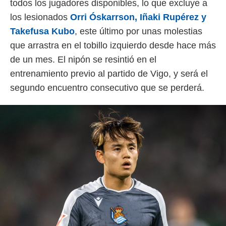
todos los jugadores disponibles, lo que excluye a
ento u
los lesionados
Orri Óskarrson, Iñaki Rupérez y
 de datos
Takefusa Kubo
, este último por unas molestias
er momento
ic en
que arrastra en el tobillo izquierdo desde hace más
o en
de un mes. El nipón se resintió en el
 Cookies
en
entrenamiento previo al partido de Vigo, y será el
eb.
segundo encuentro consecutivo que se perderá.
y
socios
el
to de
la
 en un
 y/o acceder
 de datos
ara
 anuncios
ar perfiles