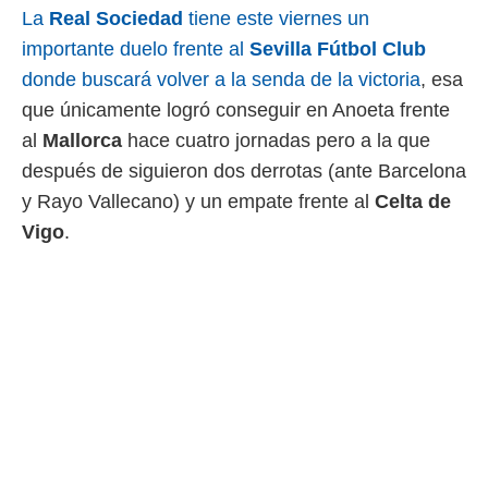
La
Real
Sociedad
tiene este viernes un
 mismo.
sultar más
importante duelo frente al
Sevilla Fútbol Club
 en nuestra
donde buscará volver a la senda de la victoria
, esa
 Cookies
y
ualquier
que únicamente logró conseguir en Anoeta frente
al
Mallorca
hace cuatro jornadas pero a la que
ento
 botón
después de siguieron dos derrotas (ante Barcelona
ación de
y Rayo Vallecano) y un empate frente al
Celta de
kies
 disponible
Vigo
.
e nuestra
.
IVAMENTE,
as
 a cookies
 no aceptar
ón de
uedes
uestro sitio