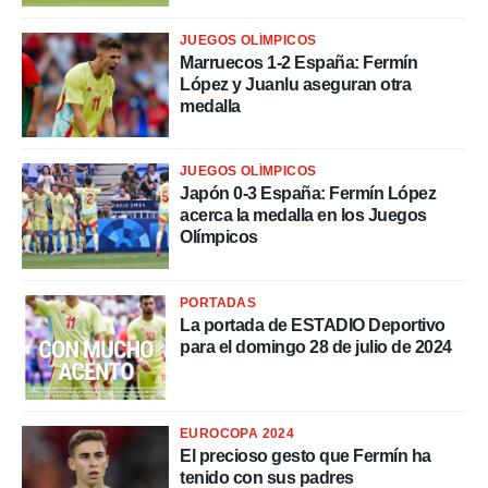
rtivo.com.
JUEGOS OLÍMPICOS
o, te
Marruecos 1-2 España: Fermín
 de que
López y Juanlu aseguran otra
talarán
medalla
e sean
para
a
por el sitio
JUEGOS OLÍMPICOS
o se
Japón 0-3 España: Fermín López
cookies para
acerca la medalla en los Juegos
Olímpicos
nto ni para
licidad o
PORTADAS
ado, aunque
La portada de ESTADIO Deportivo
sualizar
para el domingo 28 de julio de 2024
general no
ada. Puedes
 instalación
y acceder a
EUROCOPA 2024
io web a
El precioso gesto que Fermín ha
ste abono
tenido con sus padres
 botón