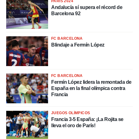
PARÍS 2024
 mismo.
Andalucía sí supera el récord de
sultar más
Barcelona 92
 en nuestra
 Cookies
y
ualquier
ento
FC BARCELONA
 botón
Blindaje a Fermín López
ación de
kies
 disponible
e nuestra
.
FC BARCELONA
Fermín López lidera la remontada de
IVAMENTE,
España en la final olímpica contra
Francia
as
 a cookies
JUEGOS OLÍMPICOS
 no aceptar
Francia 3-5 España: ¡La Rojita se
ón de
lleva el oro de París!
uedes
uestro sitio