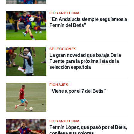
a, utilizar
a
FC BARCELONA
 la
"En Andalucía siempre seguíamos a
Fermín del Betis"
da, crear un
personalizar
o, uso de
a la
e contenido
SELECCIONES
do, medir el
La gran novedad que baraja De la
 de la
Fuente para la próxima lista de la
medir el
selección española
 del
 comprender
 través de
FICHAJES
s o a través
"Viene a por el 7 del Betis”
nación de
edentes de
fuentes,
y mejora de
os, uso de
FC BARCELONA
ados con el
Fermín López, que pasó por el Betis,
 seleccionar
confiesa sus colores