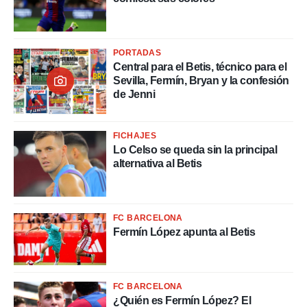
o.
calización
precisa e
ión mediante
PORTADAS
Central para el Betis, técnico para el
, publicidad
Sevilla, Fermín, Bryan y la confesión
de Jenni
dos,
 publicidad
,
FICHAJES
ón de
Lo Celso se queda sin la principal
 desarrollo
alternativa al Betis
s.
tros 1199
ios
FC BARCELONA
Fermín López apunta al Betis
FC BARCELONA
¿Quién es Fermín López? El