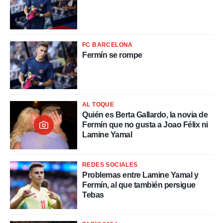
nos permite
ACEPTAR
estra
Y
ara seguir
CONTINUAR
e contenido
stándares
FC BARCELONA
sin coste.
CONFIGURAR
Fermín se rompe
 botón
continuar",
RECHAZAR
der a la
ndo la
 de todas
AL TOQUE
, ya sean
Quién es Berta Gallardo, la novia de
de nuestros
Fermín que no gusta a Joao Félix ni
 nos
Lamine Yamal
 y análisis
tamiento en
REDES SOCIALES
b, así como
Problemas entre Lamine Yamal y
un perfil
Fermín, al que también persigue
para
Tebas
ublicidad y
do en