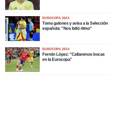
.
nto,
EUROCOPA 2024
Toma galones y avisa a la Selección
cios
española: "Nos faltó ritmo"
kies,
ores únicos
as similares
nar,
EUROCOPA 2024
rocesar
Fermín López: "Callaremos bocas
onales como
en la Eurocopa"
 este sitio
recciones IP
ficadores de
 posible
s
 traten tus
nales en
 interés
go a lo que
nerte. Para
retirar su
ento u