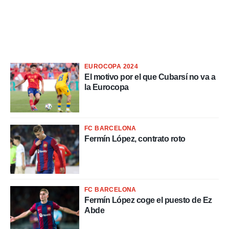
 de datos
er momento
ic en
o en
 Cookies
en
EUROCOPA 2024
eb.
El motivo por el que Cubarsí no va a
la Eurocopa
y
socios
el
FC BARCELONA
to de
Fermín López, contrato roto
la
 en un
 y/o acceder
 de datos
FC BARCELONA
ara
Fermín López coge el puesto de Ez
 anuncios
Abde
ar perfiles
idad