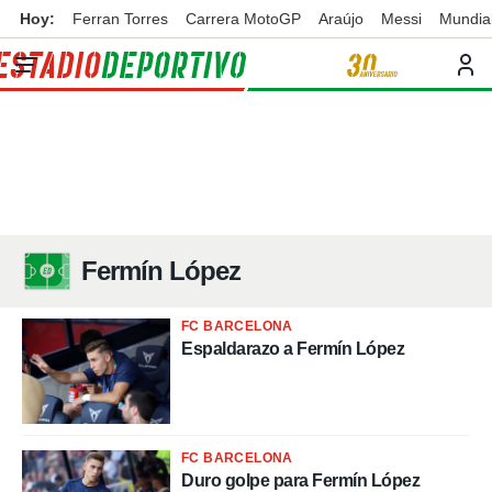
Hoy:
Ferran Torres
Carrera MotoGP
Araújo
Messi
Mundia
privacidad
o de
ortivo
ortivo.com)
borado por
es para
ue la
 que se
e calidad.
eder a este
ediante las
Fermín López
opciones:
ookies y
FC BARCELONA
e forma
Espaldarazo a Fermín López
d digital
ada, basada
mación
ediante
FC BARCELONA
ecnologías
Duro golpe para Fermín López