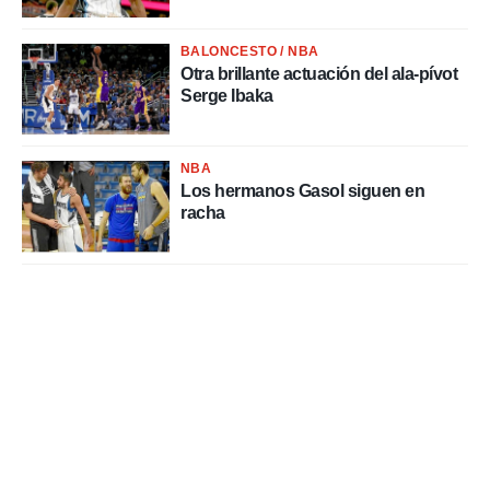
 mismo.
sultar más
 en nuestra
BALONCESTO / NBA
 Cookies
y
Otra brillante actuación del ala-pívot
ualquier
Serge Ibaka
ento
 botón
NBA
ación de
Los hermanos Gasol siguen en
kies
racha
 disponible
e nuestra
.
IVAMENTE,
as
 a cookies
 no aceptar
ón de
uedes
uestro sitio