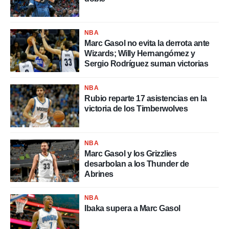
nos permite
ACEPTAR
estra
Y
ara seguir
CONTINUAR
e contenido
NBA
stándares
Marc Gasol no evita la derrota ante
sin coste.
Wizards; Willy Hernangómez y
CONFIGURAR
Sergio Rodríguez suman victorias
 botón
continuar",
RECHAZAR
der a la
NBA
ndo la
Rubio reparte 17 asistencias en la
 de todas
victoria de los Timberwolves
, ya sean
de nuestros
 nos
NBA
Marc Gasol y los Grizzlies
 y análisis
desarbolan a los Thunder de
tamiento en
Abrines
b, así como
un perfil
para
NBA
ublicidad y
Ibaka supera a Marc Gasol
do en