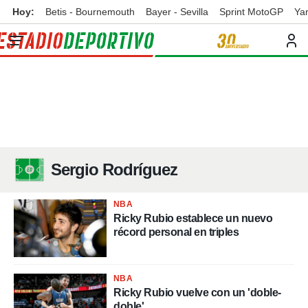
Hoy:
Betis - Bournemouth
Bayer - Sevilla
Sprint MotoGP
Ya
privacidad
o de
ortivo
ortivo.com)
borado por
es para
ue la
 que se
e calidad.
eder a este
ediante las
Sergio Rodríguez
opciones:
ookies y
NBA
e forma
Ricky Rubio establece un nuevo
récord personal en triples
d digital
ada, basada
mación
NBA
ediante
Ricky Rubio vuelve con un 'doble-
ecnologías
doble'