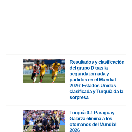
ento u
 de datos
er momento
ic en
o en
 Cookies
en
eb.
y
Resultados y clasificación
socios
del grupo D tras la
el
segunda jornada y
partidos en el Mundial
to de
2026: Estados Unidos
clasificada y Turquía da la
la
sorpresa
 en un
 y/o acceder
 de datos
Turquía 0-1 Paraguay:
ara
Galarza elimina a los
 anuncios
otomanos del Mundial
ar perfiles
2026