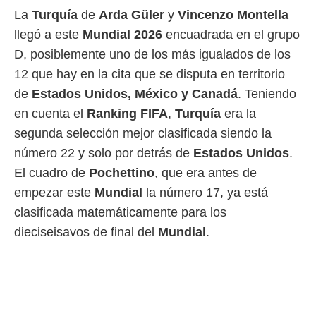
 botón
La
Turquía
de
Arda
Güler
y
Vincenzo Montella
.
llegó a este
Mundial 2026
encuadrada en el grupo
D, posiblemente uno de los más igualados de los
nto,
12 que hay en la cita que se disputa en territorio
cios
de
Estados Unidos, México y Canadá
. Teniendo
kies,
ores únicos
en cuenta el
Ranking FIFA
,
Turquía
era la
as similares
segunda selección mejor clasificada siendo la
nar,
rocesar
número 22 y solo por detrás de
Estados Unidos
.
onales como
El cuadro de
Pochettino
, que era antes de
 este sitio
recciones IP
empezar este
Mundial
la número 17, ya está
ficadores de
clasificada matemáticamente para los
 posible
s
dieciseisavos de final del
Mundial
.
 traten tus
nales en
 interés
go a lo que
nerte. Para
retirar su