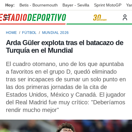
Hoy:
Betis - Bournemouth
Bayer - Sevilla
Sprint MotoGP
Ya
privacidad
o de
ortivo
HOME
FÚTBOL
MUNDIAL 2026
ortivo.com)
borado por
Arda Güler explota tras el batacazo de
es para
Turquía en el Mundial
ue la
 que se
e calidad.
El cuadro otomano, uno de los que apuntaba
eder a este
a favoritos en el grupo D, quedó eliminado
ediante las
tras ser incapaces de sumar un solo punto en
opciones:
las dos primeras jornadas de la cita de
ookies y
Estados Unidos, México y Canadá. El jugador
e forma
del Real Madrid fue muy crítico: "Deberíamos
rendir mucho mejor"
d digital
ada, basada
mación
ediante
ecnologías