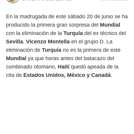
 mismo.
sultar más
En la madrugada de este sábado 20 de junio se ha
 en nuestra
 Cookies
y
producido la primera gran sorpresa del
Mundial
ualquier
con la eliminación de la
Turquía
del ex técnico del
ento
Sevilla
,
Vicenzo Montella
en el grupo D. La
 botón
eliminación de
Turquía
no es la primera de este
ación de
kies
Mundial
ya que horas antes del batacazo del
 disponible
combinado otomano,
Haití
quedó apeada de la
e nuestra
.
cita de
Estados Unidos, México y Canadá
.
IVAMENTE,
as
 a cookies
 no aceptar
ón de
uedes
uestro sitio