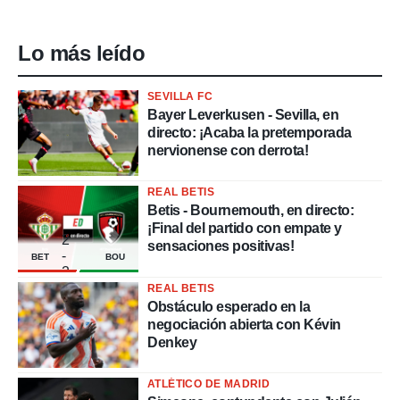
Lo más leído
SEVILLA FC
Bayer Leverkusen - Sevilla, en
directo: ¡Acaba la pretemporada
nervionense con derrota!
REAL BETIS
Betis - Bournemouth, en directo:
¡Final del partido con empate y
2
sensaciones positivas!
-
BET
BOU
2
REAL BETIS
Obstáculo esperado en la
negociación abierta con Kévin
Denkey
ATLÉTICO DE MADRID