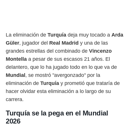
rtivo.com.
o, te
 de que
talarán
e sean
La eliminación de
Turquía
deja muy tocado a
Arda
para
Güler
, jugador del
Real Madrid
y una de las
a
por el sitio
grandes estrellas del combinado de
Vincenzo
o se
Montella
a pesar de sus escasos 21 años. El
cookies para
delantero, que lo ha jugado todo en lo que va de
nto ni para
Mundial
, se mostró "avergonzado" por la
licidad o
eliminación de
Turquía
y prometió que trataría de
ado, aunque
hacer olvidar esta eliminación a lo largo de su
sualizar
general no
carrera.
ada. Puedes
 instalación
Turquía se la pega en el Mundial
y acceder a
2026
io web a
ste abono