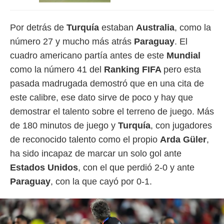
idad
a, utilizar
a
Por detrás de
Turquía
estaban
Australia
, como la
 la
número 27 y mucho más atrás
Paraguay
. El
da, crear un
cuadro americano partía antes de este
Mundial
personalizar
como la número 41 del
Ranking FIFA
pero esta
o, uso de
a la
pasada madrugada demostró que en una cita de
e contenido
este calibre, ese dato sirve de poco y hay que
do, medir el
 de la
demostrar el talento sobre el terreno de juego. Más
medir el
de 180 minutos de juego y
Turquía
, con jugadores
 del
 comprender
de reconocido talento como el propio
Arda Güler
,
 través de
ha sido incapaz de marcar un solo gol ante
s o a través
nación de
Estados Unidos
, con el que perdió 2-0 y ante
edentes de
Paraguay
, con la que cayó por 0-1.
fuentes,
y mejora de
os, uso de
ados con el
 seleccionar