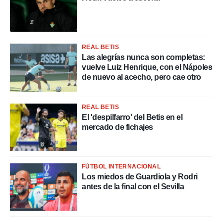
REAL BETIS
Las alegrías nunca son completas:
vuelve Luiz Henrique, con el Nápoles
de nuevo al acecho, pero cae otro
REAL BETIS
El 'despilfarro' del Betis en el
mercado de fichajes
FÚTBOL INTERNACIONAL
Los miedos de Guardiola y Rodri
antes de la final con el Sevilla