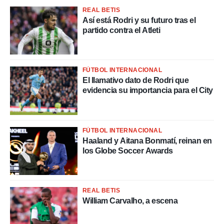
REAL BETIS
rtivo.com.
Así está Rodri y su futuro tras el
o, te
partido contra el Atleti
 de que
talarán
e sean
para
a
FÚTBOL INTERNACIONAL
por el sitio
El llamativo dato de Rodri que
o se
evidencia su importancia para el City
cookies para
nto ni para
licidad o
FÚTBOL INTERNACIONAL
Haaland y Aitana Bonmatí, reinan en
ado, aunque
los Globe Soccer Awards
sualizar
general no
ada. Puedes
 instalación
REAL BETIS
y acceder a
William Carvalho, a escena
io web a
ste abono
 botón