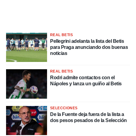
 de datos
er momento
ic en
o en
REAL BETIS
 Cookies
en
Pellegrini adelanta la lista del Betis
eb.
para Praga anunciando dos buenas
noticias
y
socios
el
REAL BETIS
Rodri admite contactos con el
to de
Nápoles y lanza un guiño al Betis
la
 en un
 y/o acceder
SELECCIONES
 de datos
De la Fuente deja fuera de la lista a
ara
dos pesos pesados de la Selección
 anuncios
ar perfiles
idad