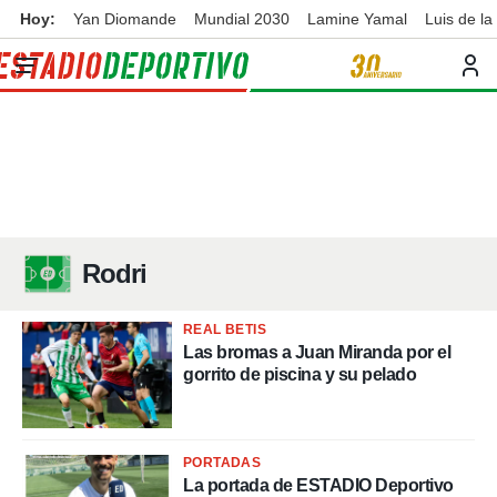
Hoy:
Yan Diomande
Mundial 2030
Lamine Yamal
Luis de la
privacidad
o de
ortivo
ortivo.com)
borado por
es para
ue la
 que se
e calidad.
eder a este
ediante las
Rodri
opciones:
ookies y
REAL BETIS
e forma
Las bromas a Juan Miranda por el
gorrito de piscina y su pelado
d digital
ada, basada
mación
ediante
PORTADAS
ecnologías
La portada de ESTADIO Deportivo