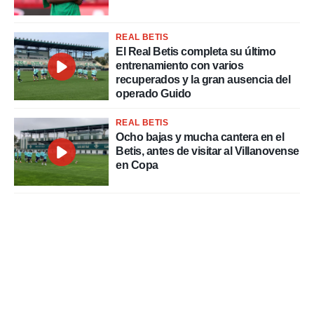
.
REAL BETIS
nto,
El Real Betis completa su último
entrenamiento con varios
cios
recuperados y la gran ausencia del
kies,
operado Guido
ores únicos
as similares
REAL BETIS
nar,
Ocho bajas y mucha cantera en el
rocesar
Betis, antes de visitar al Villanovense
onales como
 este sitio
en Copa
recciones IP
ficadores de
 posible
s
 traten tus
nales en
 interés
go a lo que
nerte. Para
retirar su
ento u