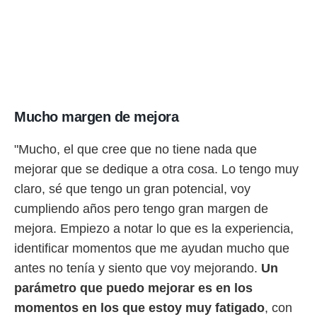
o.
calización
precisa e
ión mediante
, publicidad
dos,
Mucho margen de mejora
 publicidad
,
"Mucho, el que cree que no tiene nada que
ón de
 desarrollo
mejorar que se dedique a otra cosa. Lo tengo muy
s.
claro, sé que tengo un gran potencial, voy
tros 1199
cumpliendo años pero tengo gran margen de
ios
mejora. Empiezo a notar lo que es la experiencia,
identificar momentos que me ayudan mucho que
antes no tenía y siento que voy mejorando.
Un
parámetro que puedo mejorar es en los
momentos en los que estoy muy fatigado
, con