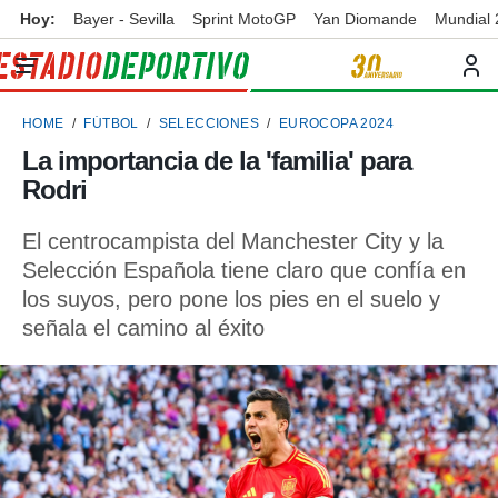
Hoy:
Bayer - Sevilla
Sprint MotoGP
Yan Diomande
Mundial
privacidad
o de
ortivo
HOME
FÚTBOL
SELECCIONES
EUROCOPA 2024
ortivo.com)
borado por
La importancia de la 'familia' para
es para
Rodri
ue la
 que se
e calidad.
El centrocampista del Manchester City y la
eder a este
Selección Española tiene claro que confía en
ediante las
los suyos, pero pone los pies en el suelo y
opciones:
señala el camino al éxito
ookies y
e forma
d digital
ada, basada
mación
ediante
ecnologías