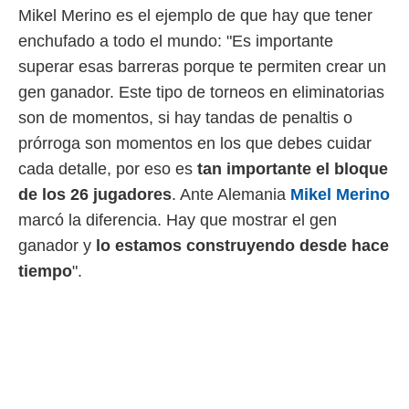
idad
Mikel Merino es el ejemplo de que hay que tener
a, utilizar
enchufado a todo el mundo: "Es importante
a
 la
superar esas barreras porque te permiten crear un
gen ganador. Este tipo de torneos en eliminatorias
da, crear un
personalizar
son de momentos, si hay tandas de penaltis o
o, uso de
prórroga son momentos en los que debes cuidar
a la
e contenido
cada detalle, por eso es
tan importante el bloque
do, medir el
de los 26 jugadores
. Ante Alemania
Mikel Merino
 de la
medir el
marcó la diferencia. Hay que mostrar el gen
 del
ganador y
lo estamos construyendo desde hace
 comprender
 través de
tiempo
".
s o a través
nación de
edentes de
fuentes,
y mejora de
os, uso de
ados con el
 seleccionar