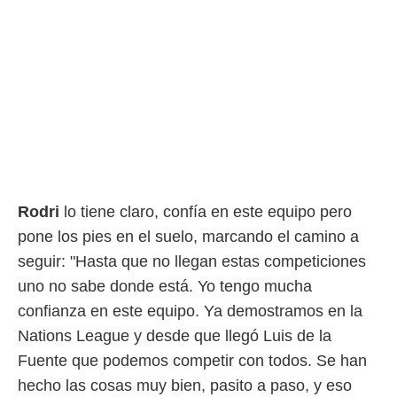
rtivo.com.
o, te
 de que
talarán
e sean
para
a
por el sitio
o se
cookies para
Rodri
lo tiene claro, confía en este equipo pero
nto ni para
licidad o
pone los pies en el suelo, marcando el camino a
seguir: "Hasta que no llegan estas competiciones
ado, aunque
uno no sabe donde está. Yo tengo mucha
sualizar
general no
confianza en este equipo. Ya demostramos en la
ada. Puedes
Nations League y desde que llegó Luis de la
 instalación
y acceder a
Fuente que podemos competir con todos. Se han
io web a
hecho las cosas muy bien, pasito a paso, y eso
ste abono