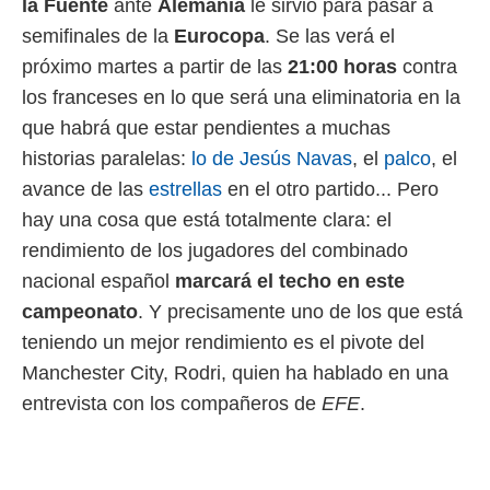
la Fuente
ante
Alemania
le sirvió para pasar a
 mismo.
semifinales de la
Eurocopa
. Se las verá el
sultar más
 en nuestra
próximo martes a partir de las
21:00 horas
contra
 Cookies
y
los franceses en lo que será una eliminatoria en la
ualquier
que habrá que estar pendientes a muchas
ento
historias paralelas:
lo de Jesús Navas
, el
palco
, el
 botón
ación de
avance de las
estrellas
en el otro partido... Pero
kies
hay una cosa que está totalmente clara: el
 disponible
rendimiento de los jugadores del combinado
e nuestra
.
nacional español
marcará el techo en este
campeonato
. Y precisamente uno de los que está
IVAMENTE,
teniendo un mejor rendimiento es el pivote del
Manchester City, Rodri, quien ha hablado en una
as
 a cookies
entrevista con los compañeros de
EFE
.
 no aceptar
ón de
uedes
uestro sitio