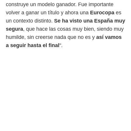
 botón
construye un modelo ganador. Fue importante
.
volver a ganar un título y ahora una
Eurocopa
es
un contexto distinto.
Se ha visto una España muy
nto,
segura
, que hace las cosas muy bien, siendo muy
cios
humilde, sin creerse nada que no es y
así vamos
kies,
ores únicos
a seguir hasta el final
".
as similares
nar,
rocesar
onales como
 este sitio
recciones IP
ficadores de
 posible
s
 traten tus
nales en
 interés
go a lo que
nerte. Para
retirar su