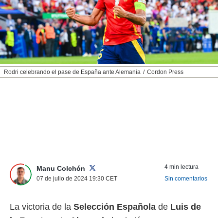
nos permite
ACEPTAR
estra
Y
ara seguir
CONTINUAR
e contenido
stándares
sin coste.
CONFIGURAR
 botón
Rodri celebrando el pase de España ante Alemania
Cordon Press
continuar",
RECHAZAR
der a la
ndo la
 de todas
, ya sean
de nuestros
 nos
 y análisis
tamiento en
4 min lectura
Manu Colchón
b, así como
07 de julio de 2024 19:30
CET
Sin comentarios
un perfil
para
ublicidad y
La victoria de la
Selección Española
de
Luis de
do en