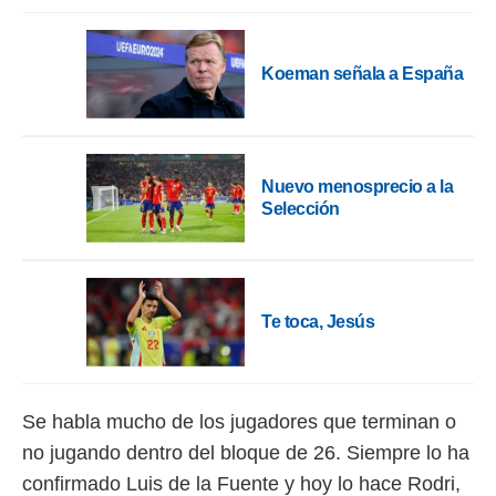
ento u
 de datos
er momento
Koeman señala a España
ic en
o en
 Cookies
en
eb.
Nuevo menosprecio a la
Selección
y
socios
el
to de
Te toca, Jesús
la
 en un
 y/o acceder
 de datos
Se habla mucho de los jugadores que terminan o
ara
no jugando dentro del bloque de 26. Siempre lo ha
 anuncios
ar perfiles
confirmado Luis de la Fuente y hoy lo hace Rodri,