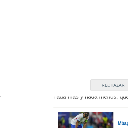
ayuda en los entrenamientos, 
las charlas técnicas y sobre 
capitán
. Su veteranía y buen
Eurocopa de 2012
, la
Copa 
del 2023
ha servido para lab
respeto como persona clave 
Pero ahora le toca rendir a ni
ante Albania y 10 más ante 
edad,
está en plenas condi
máxima élite
como es este c
RECHAZAR
caso, su próximo rival no se
nada más y nada menos, qu
Mbap