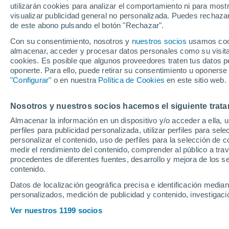
utilizarán cookies para analizar el comportamiento ni para most
visualizar publicidad general no personalizada. Puedes rechazar
de este abono pulsando el botón "Rechazar".
El lateral diestro de Los Pal
Kyilian Mbappé y demostrar s
Con su consentimiento, nosotros y
nuestros socios
usamos cooki
almacenar, acceder y procesar datos personales como su visita e
cookies. Es posible que algunos proveedores traten tus datos pe
oponerte. Para ello, puede retirar su consentimiento u oponerse
"Configurar"
o en nuestra
Política de Cookies
en este sitio web.
Nosotros y nuestros socios hacemos el siguiente trata
Almacenar la información en un dispositivo y/o acceder a ella, 
perfiles para publicidad personalizada, utilizar perfiles para sele
personalizar el contenido, uso de perfiles para la selección de c
medir el rendimiento del contenido, comprender al público a tra
procedentes de diferentes fuentes, desarrollo y mejora de los se
contenido.
Datos de localización geográfica precisa e identificación mediant
personalizados, medición de publicidad y contenido, investigació
Ver nuestros 1199 socios