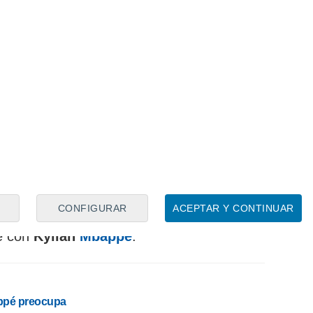
en el vestuario antes de los partidos, en
todo,
se erige como un auténtico
a participación en otros torneos como la
del Mundo de 2010
o la
Nations League
rarse un nombre como internacional y un
en un vestuario.
vel futbolístico. Ya jugó los 90 minutos
Georgia demostrando que, a pesar de su
ciones para rendir en un escenario de
ampeonato. El problema es que en este
CONFIGURAR
ACEPTAR Y CONTINUAR
rá para nada desconocido. Se las verá,
e con
Kylian
Mbappé
.
pé preocupa