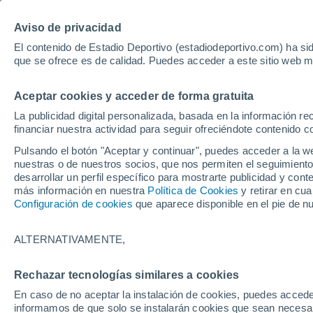
Hoy:
Bayer - Sevilla
Sprint Mo
Aviso de privacidad
El contenido de Estadio Deportivo (estadiodeportivo.com) ha sid
que se ofrece es de calidad. Puedes acceder a este sitio web m
Laliga EA Sports
Padel
Clasificación
Resultados
Ciclismo
Aceptar cookies y acceder de forma gratuita
UFC
Alavés
Athletic Club de Bilbao
La publicidad digital personalizada, basada en la información r
financiar nuestra actividad para seguir ofreciéndote contenido c
Atlético de Madrid
FC Barcelona
Pulsando el botón "Aceptar y continuar", puedes acceder a la w
Real Betis
Celta de Vigo
nuestras o de nuestros socios, que nos permiten el seguimiento
Deportivo de A Coruña
Elche
desarrollar un perfil específico para mostrarte publicidad y co
más información en nuestra
Política de Cookies
y retirar en cu
Espanyol
Getafe
Configuración de cookies
que aparece disponible en el pie de n
Levante UD
Málaga CF
Osasuna
Racing de Santander
ALTERNATIVAMENTE,
Rayo Vallecano
Real Madrid
Real Sociedad
Sevilla FC
Rechazar tecnologías similares a cookies
HOME
FÚTBOL
SELECCIONES
EU
Valencia CF
Villarreal CF
En caso de no aceptar la instalación de cookies, puedes accede
Te toca, Jesús
informamos de que solo se instalarán cookies que sean necesari