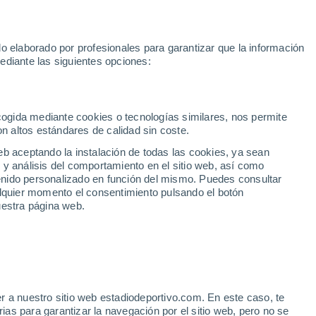
toGP
Yan Diomande
Mundial 2030
Rafa Jódar
Luis de la Fue
o elaborado por profesionales para garantizar que la información
Fútbol
Motor
Tenis
Baloncest
ediante las siguientes opciones:
Motociclismo
ACB
Portadas
Laliga Hypermotion
Juegos Olímpicos
UEF
Tem
MotoGP
Resultados
Clasificación
Res
Dep
Euroliga
Opinión
Juegos Olímpicos de Invierno
AD Ceuta
Albacete
Cop
ecogida mediante cookies o tecnologías similares, nos permite
on altos estándares de calidad sin coste.
Burgos
Cádiz CF
Res
eb aceptando la instalación de todas las cookies, ya sean
CD Castellón
Celta Fortuna
Mun
 y análisis del comportamiento en el sitio web, así como
Córdoba CF
Eibar
Res
ntenido personalizado en función del mismo. Puedes consultar
alquier momento el consentimiento pulsando el botón
CD Eldense
FC Andorra
Fút
uestra página web.
Girona
Granada CF
Pre
Las Palmas
Leganés
Ser
Mallorca
Oviedo
Fic
Real Sociedad B
Real Valladolid
ROCOPA 2024
Sel
Sabadell
Real Sporting
r a nuestro sitio web estadiodeportivo.com. En este caso, te
Mun
as para garantizar la navegación por el sitio web, pero no se
Tenerife
UD Almería