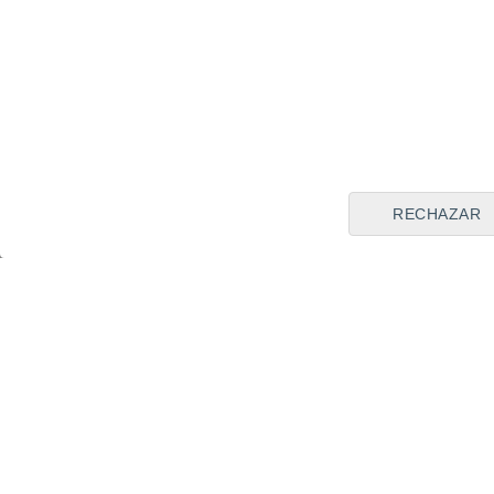
Divock Origi
Liverpool
Origi
Compártela en:
RECHAZAR