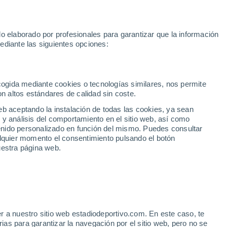
Hoy:
Araújo
Messi
Rafa Jódar
Mundial 2030
Sprint Mo
o elaborado por profesionales para garantizar que la información
Fútbol
Motor
Tenis
Baloncest
ediante las siguientes opciones:
Motociclismo
ACB
Portadas
Laliga Hypermotion
Juegos Olímpicos
UEF
Tem
MotoGP
Resultados
Clasificación
Res
Dep
Euroliga
Opinión
Juegos Olímpicos de Invierno
AD Ceuta
Albacete
Cop
ecogida mediante cookies o tecnologías similares, nos permite
on altos estándares de calidad sin coste.
Burgos
Cádiz CF
Res
eb aceptando la instalación de todas las cookies, ya sean
CD Castellón
Celta Fortuna
Mun
 y análisis del comportamiento en el sitio web, así como
Córdoba CF
Eibar
Res
ntenido personalizado en función del mismo. Puedes consultar
alquier momento el consentimiento pulsando el botón
CD Eldense
FC Andorra
Fút
uestra página web.
Girona
Granada CF
Pre
Las Palmas
Leganés
Ser
Mallorca
Oviedo
Fic
Real Sociedad B
Real Valladolid
Sel
Sabadell
Real Sporting
r a nuestro sitio web estadiodeportivo.com. En este caso, te
Mun
ento de nivel en Heliópolis
as para garantizar la navegación por el sitio web, pero no se
Tenerife
UD Almería