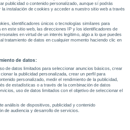
Sel
rar publicidad o contenido personalizado, aunque sí podrás
UEFA Champions League
 la instalación de cookies y acceder a nuestro sitio web a través
Can
Resultados
Clasificacion
Fút
es, identificadores únicos o tecnologías similares para
UEFA Europa League
n este sitio web, las direcciones IP y los identificadores de
1ª 
Resultados
Clasificacion
rsonales en virtud de un interés legítimo, algo a lo que puedes
 al tratamiento de datos en cualquier momento haciendo clic en
miento de datos:
uso de datos limitados para seleccionar anuncios básicos, crear
ccionar la publicidad personalizada, crear un perfil para
ontenido personalizado, medir el rendimiento de la publicidad,
vés de estadísticas o a través de la combinación de datos
rvicios, uso de datos limitados con el objetivo de seleccionar el
e análisis de dispositivos, publicidad y contenido
n de audiencia y desarrollo de servicios.