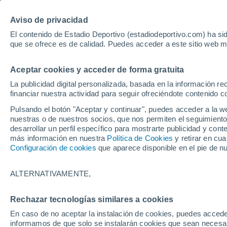
Aviso de privacidad
El contenido de Estadio Deportivo (estadiodeportivo.com) ha sid
que se ofrece es de calidad. Puedes acceder a este sitio web m
Laliga EA Sports
Padel
Clasificación
Resultados
Ciclismo
Aceptar cookies y acceder de forma gratuita
UFC
Alavés
Athletic Club de Bilbao
La publicidad digital personalizada, basada en la información r
financiar nuestra actividad para seguir ofreciéndote contenido c
Atlético de Madrid
FC Barcelona
Pulsando el botón "Aceptar y continuar", puedes acceder a la w
Real Betis
Celta de Vigo
nuestras o de nuestros socios, que nos permiten el seguimiento
Deportivo de A Coruña
Elche
desarrollar un perfil específico para mostrarte publicidad y co
más información en nuestra
Política de Cookies
y retirar en cu
Espanyol
Getafe
Configuración de cookies
que aparece disponible en el pie de n
Levante UD
Málaga CF
Osasuna
Racing de Santander
ALTERNATIVAMENTE,
Rayo Vallecano
Real Madrid
Real Sociedad
Sevilla FC
Rechazar tecnologías similares a cookies
HOME
FÚTBOL
REAL BETIS
Valencia CF
Villarreal CF
En caso de no aceptar la instalación de cookies, puedes accede
Origi, un ofrecimi
informamos de que solo se instalarán cookies que sean necesari