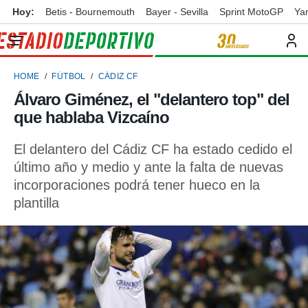
Hoy:
Betis - Bournemouth
Bayer - Sevilla
Sprint MotoGP
Ya
privacidad
o de
ortivo
HOME
FÚTBOL
CÁDIZ CF
ortivo.com)
borado por
Álvaro Giménez, el "delantero top" del
es para
que hablaba Vizcaíno
ue la
 que se
e calidad.
El delantero del Cádiz CF ha estado cedido el
eder a este
último año y medio y ante la falta de nuevas
ediante las
incorporaciones podrá tener hueco en la
opciones:
plantilla
ookies y
e forma
d digital
ada, basada
mación
ediante
ecnologías