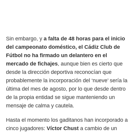
rtivo.com.
o, te
 de que
talarán
e sean
Sin embargo, y
a falta de 48 horas para el inicio
para
a
del campeonato doméstico, el Cádiz Club de
por el sitio
Fútbol no ha firmado un delantero en el
o se
cookies para
mercado de fichajes
, aunque bien es cierto que
desde la dirección deportiva reconocían que
nto ni para
licidad o
probablemente la incorporación del ‘nueve’ sería la
última del mes de agosto, por lo que desde dentro
ado, aunque
sualizar
de la propia entidad se sigue manteniendo un
general no
mensaje de calma y cautela.
ada. Puedes
 instalación
y acceder a
Hasta el momento los gaditanos han incorporado a
io web a
cinco jugadores:
Víctor Chust
a cambio de un
ste abono