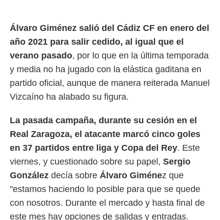
o.
calización
Álvaro Giménez salió del Cádiz CF en enero del
precisa e
año 2021 para salir cedido, al igual que el
ión mediante
verano pasado
, por lo que en la última temporada
, publicidad
y media no ha jugado con la elástica gaditana en
dos,
partido oficial, aunque de manera reiterada Manuel
 publicidad
Vizcaíno ha alabado su figura.
,
ón de
 desarrollo
La pasada campaña, durante su cesión en el
s.
Real Zaragoza, el atacante marcó cinco goles
tros 1199
en 37 partidos entre liga y Copa del Rey
. Este
ios
viernes, y cuestionado sobre su papel,
Sergio
González
decía sobre
Álvaro Giméne
z que
"estamos haciendo lo posible para que se quede
con nosotros. Durante el mercado y hasta final de
este mes hay opciones de salidas y entradas.