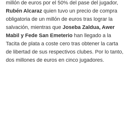
millón de euros por el 50% del pase del jugador,
 botón
.
Rubén Alcaraz
quien tuvo un precio de compra
obligatoria de un millón de euros tras lograr la
nto,
salvación, mientras que
Joseba Zaldua, Awer
cios
Mabil y Fede San Emeterio
han llegado a la
kies,
Tacita de plata a coste cero tras obtener la carta
ores únicos
as similares
de libertad de sus respectivos clubes. Por lo tanto,
nar,
dos millones de euros en cinco jugadores.
rocesar
onales como
 este sitio
recciones IP
ficadores de
 posible
s
 traten tus
nales en
 interés
go a lo que
nerte. Para
retirar su