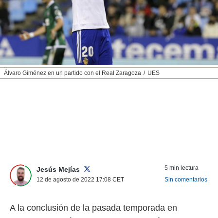
nos permite
ACEPTAR
estra
Y
ara seguir
CONTINUAR
e contenido
stándares
sin coste.
CONFIGURAR
 botón
Álvaro Giménez en un partido con el Real Zaragoza
UES
continuar",
RECHAZAR
der a la
ndo la
 de todas
, ya sean
de nuestros
 nos
 y análisis
tamiento en
5 min lectura
Jesús Mejías
b, así como
12 de agosto de 2022 17:08
CET
Sin comentarios
un perfil
para
ublicidad y
A la conclusión de la pasada temporada en
do en