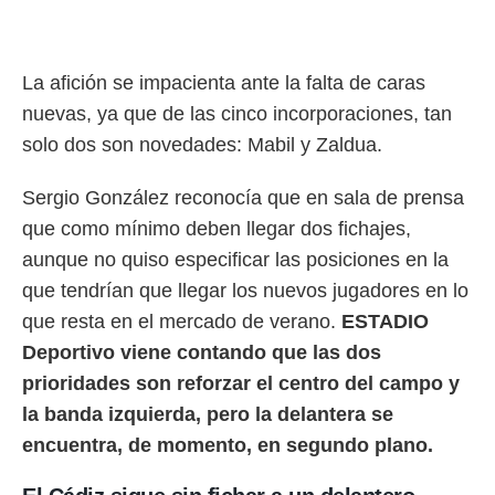
ento u
 de datos
er momento
La afición se impacienta ante la falta de caras
ic en
nuevas, ya que de las cinco incorporaciones, tan
o en
solo dos son novedades: Mabil y Zaldua.
 Cookies
en
eb.
Sergio González reconocía que en sala de prensa
y
que como mínimo deben llegar dos fichajes,
socios
aunque no quiso especificar las posiciones en la
el
que tendrían que llegar los nuevos jugadores en lo
to de
que resta en el mercado de verano.
ESTADIO
Deportivo viene contando que las dos
la
 en un
prioridades son reforzar el centro del campo y
 y/o acceder
la banda izquierda, pero la delantera se
 de datos
ara
encuentra, de momento, en segundo plano.
 anuncios
ar perfiles