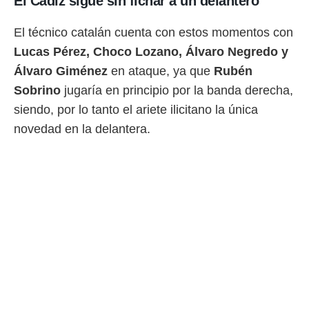
El Cádiz sigue sin fichar a un delantero
idad
a, utilizar
a
El técnico catalán cuenta con estos momentos con
 la
Lucas Pérez, Choco Lozano, Álvaro Negredo y
Álvaro Giménez
en ataque, ya que
Rubén
da, crear un
personalizar
Sobrino
jugaría en principio por la banda derecha,
o, uso de
siendo, por lo tanto el ariete ilicitano la única
a la
e contenido
novedad en la delantera.
do, medir el
 de la
medir el
 del
 comprender
 través de
s o a través
nación de
edentes de
fuentes,
y mejora de
os, uso de
ados con el
 seleccionar