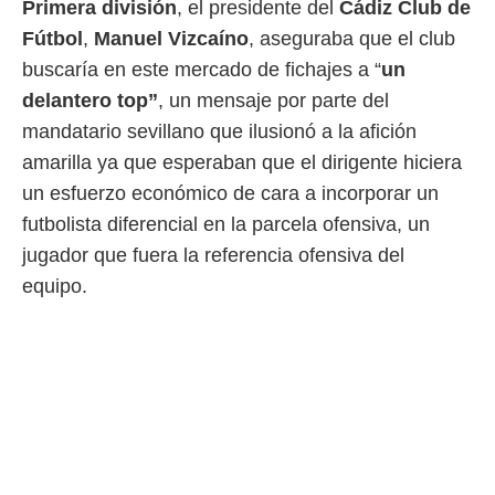
Primera división
, el presidente del
Cádiz Club de
 mismo.
Fútbol
,
Manuel Vizcaíno
, aseguraba que el club
sultar más
 en nuestra
buscaría en este mercado de fichajes a “
un
 Cookies
y
delantero top”
, un mensaje por parte del
ualquier
mandatario sevillano que ilusionó a la afición
ento
amarilla ya que esperaban que el dirigente hiciera
 botón
ación de
un esfuerzo económico de cara a incorporar un
kies
futbolista diferencial en la parcela ofensiva, un
 disponible
e nuestra
jugador que fuera la referencia ofensiva del
.
equipo.
IVAMENTE,
as
 a cookies
 no aceptar
ón de
uedes
uestro sitio