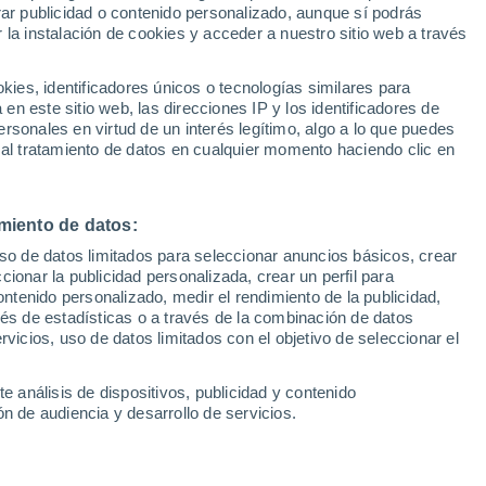
rts
Sel
rar publicidad o contenido personalizado, aunque sí podrás
UEFA Champions League
 la instalación de cookies y acceder a nuestro sitio web a través
Can
Resultados
Clasificacion
Fút
es, identificadores únicos o tecnologías similares para
UEFA Europa League
CACIÓN
n este sitio web, las direcciones IP y los identificadores de
1ª 
Resultados
Clasificacion
rsonales en virtud de un interés legítimo, algo a lo que puedes
 al tratamiento de datos en cualquier momento haciendo clic en
Jornada 21
24 Enero
Jornada 1
miento de datos:
uso de datos limitados para seleccionar anuncios básicos, crear
Jornada 2
-
-
Villarreal
ccionar la publicidad personalizada, crear un perfil para
Domingo, 24/01/
ontenido personalizado, medir el rendimiento de la publicidad,
Jornada 3
vés de estadísticas o a través de la combinación de datos
-
-
Celta
Domingo, 24/01/
rvicios, uso de datos limitados con el objetivo de seleccionar el
Jornada 4
-
-
Osasuna
Domingo, 24/01/
e análisis de dispositivos, publicidad y contenido
n de audiencia y desarrollo de servicios.
Jornada 5
-
-
Levante
Domingo, 24/01/
Jornada 6