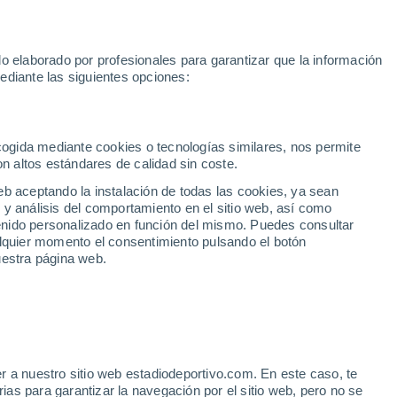
Rafa Jódar
Mundial 2030
Lamine Yamal
Luis de la Fuente
o elaborado por profesionales para garantizar que la información
Fútbol
Motor
Tenis
Baloncest
ediante las siguientes opciones:
Motociclismo
ACB
Portadas
Laliga Hypermotion
Juegos Olímpicos
UEF
Tem
MotoGP
Resultados
Clasificación
Res
Dep
Euroliga
Opinión
Juegos Olímpicos de Invierno
AD Ceuta
Albacete
Cop
ecogida mediante cookies o tecnologías similares, nos permite
on altos estándares de calidad sin coste.
Burgos
Cádiz CF
Res
eb aceptando la instalación de todas las cookies, ya sean
CD Castellón
Celta Fortuna
Mun
 y análisis del comportamiento en el sitio web, así como
Córdoba CF
Eibar
Res
ntenido personalizado en función del mismo. Puedes consultar
alquier momento el consentimiento pulsando el botón
CD Eldense
FC Andorra
Fút
uestra página web.
Girona
Granada CF
Pre
Las Palmas
Leganés
Ser
Mallorca
Oviedo
Fic
Real Sociedad B
Real Valladolid
Sel
Sabadell
Real Sporting
r a nuestro sitio web estadiodeportivo.com. En este caso, te
Mun
as para garantizar la navegación por el sitio web, pero no se
Tenerife
UD Almería