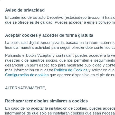
Hoy:
Yan Diomande
Aviso de privacidad
El contenido de Estadio Deportivo (estadiodeportivo.com) ha sid
que se ofrece es de calidad. Puedes acceder a este sitio web m
Laliga EA Sports
Padel
Clasificación
Resultados
Ciclismo
Aceptar cookies y acceder de forma gratuita
UFC
Alavés
Athletic Club de Bilbao
La publicidad digital personalizada, basada en la información r
financiar nuestra actividad para seguir ofreciéndote contenido c
Atlético de Madrid
FC Barcelona
Pulsando el botón "Aceptar y continuar", puedes acceder a la w
Real Betis
Celta de Vigo
nuestras o de nuestros socios, que nos permiten el seguimiento
Deportivo de A Coruña
Elche
desarrollar un perfil específico para mostrarte publicidad y co
más información en nuestra
Política de Cookies
y retirar en cu
Espanyol
Getafe
Configuración de cookies
que aparece disponible en el pie de n
Levante UD
Málaga CF
Osasuna
Racing de Santander
ALTERNATIVAMENTE,
Rayo Vallecano
Real Madrid
Real Sociedad
Sevilla FC
Rechazar tecnologías similares a cookies
Valencia CF
Villarreal CF
En caso de no aceptar la instalación de cookies, puedes accede
informamos de que solo se instalarán cookies que sean necesari