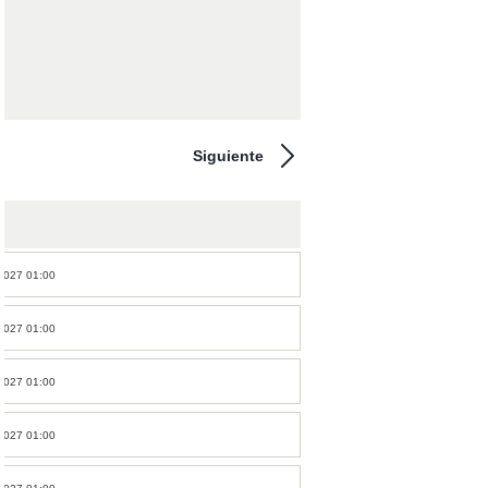
ección Española
tera
bol Femenino
Division RFEF
Siguiente
2027 01:00
2027 01:00
2027 01:00
2027 01:00