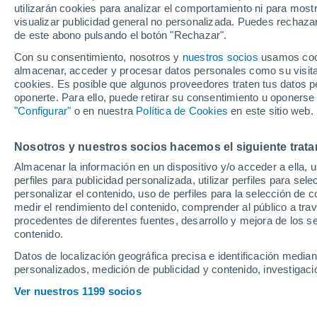
LaLiga EA Spo
utilizarán cookies para analizar el comportamiento ni para most
visualizar publicidad general no personalizada. Puedes rechazar
Fútbol Primera División
de este abono pulsando el botón "Rechazar".
Con su consentimiento, nosotros y
nuestros socios
usamos cooki
NOTICIAS
RESULTADOS
CLASIFI
almacenar, acceder y procesar datos personales como su visita e
cookies. Es posible que algunos proveedores traten tus datos pe
oponerte. Para ello, puede retirar su consentimiento u oponerse
Anterior
"Configurar"
o en nuestra
Política de Cookies
en este sitio web.
Jornada 21
24 Enero
Nosotros y nuestros socios hacemos el siguiente trata
Almacenar la información en un dispositivo y/o acceder a ella, 
Espanyol
perfiles para publicidad personalizada, utilizar perfiles para sele
personalizar el contenido, uso de perfiles para la selección de c
medir el rendimiento del contenido, comprender al público a tra
R. Santander
procedentes de diferentes fuentes, desarrollo y mejora de los se
contenido.
Getafe
Datos de localización geográfica precisa e identificación mediant
personalizados, medición de publicidad y contenido, investigació
Athletic
Ver nuestros 1199 socios