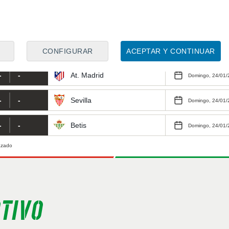
-
-
Barcelona
Domingo, 24/01/
Jornada 7
-
-
Málaga
Domingo, 24/01/
Jornada 8
-
-
Rayo
CONFIGURAR
ACEPTAR Y CONTINUAR
Domingo, 24/01/
Jornada 9
-
-
At. Madrid
Domingo, 24/01/
Jornada 10
-
-
Sevilla
Domingo, 24/01/
Jornada 11
-
-
Betis
Domingo, 24/01/
Jornada 12
azado
Jornada 13
Jornada 14
Jornada 15