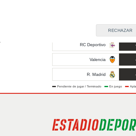
Alavés
R. Sociedad
Elche
RECHAZAR
RC Deportivo
Valencia
R. Madrid
Pendiente de jugar / Terminado
En juego
Apl