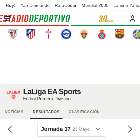
Hoy:
Yan Diomande
Rafa Jódar
Mundial 2030
Lamine Yama
privacidad
o de
ortivo
ortivo.com)
borado por
es para
ue la
 que se
e calidad.
eder a este
ediante las
opciones:
LaLiga EA Sports
ookies y
e forma
Fútbol Primera División
d digital
NOTICIAS
RESULTADOS
CLASIFICACIÓN
ada, basada
mación
Jornada 37
23 Mayo
ediante
ecnologías