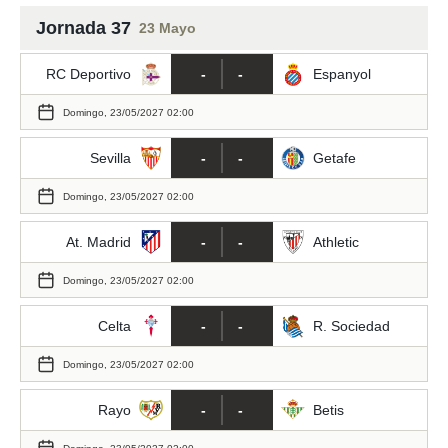
nos permite
Jornada 1
ACEPTAR
estra
Jornada 37
23 Mayo
Y
ara seguir
CONTINUAR
Jornada 2
e contenido
RC Deportivo
-
-
Espanyol
stándares
sin coste.
CONFIGURAR
Jornada 3
Domingo, 23/05/2027 02:00
 botón
continuar",
Jornada 4
Sevilla
-
-
Getafe
RECHAZAR
der a la
ndo la
Domingo, 23/05/2027 02:00
Jornada 5
 de todas
, ya sean
At. Madrid
-
-
Athletic
de nuestros
Jornada 6
 nos
Domingo, 23/05/2027 02:00
 y análisis
Jornada 7
tamiento en
Celta
-
-
R. Sociedad
b, así como
Jornada 8
un perfil
Domingo, 23/05/2027 02:00
para
ublicidad y
Jornada 9
Rayo
-
-
Betis
do en