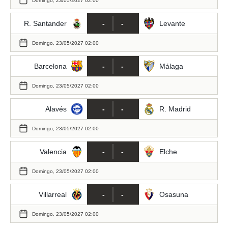
Domingo, 23/05/2027 02:00
Jornada 10
 mismo.
sultar más
 en nuestra
R. Santander
-
-
Levante
Jornada 11
 Cookies
y
ualquier
Domingo, 23/05/2027 02:00
Jornada 12
ento
Barcelona
-
-
Málaga
 botón
Jornada 13
ación de
Domingo, 23/05/2027 02:00
kies
 disponible
Jornada 14
Alavés
-
-
R. Madrid
e nuestra
.
Jornada 15
Domingo, 23/05/2027 02:00
IVAMENTE,
Jornada 16
Valencia
-
-
Elche
as
Domingo, 23/05/2027 02:00
Jornada 17
 a cookies
 no aceptar
Villarreal
-
-
Osasuna
Jornada 18
ón de
uedes
Domingo, 23/05/2027 02:00
uestro sitio
Jornada 19