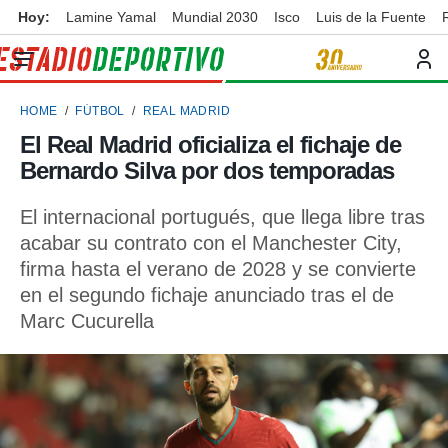
Hoy:
Lamine Yamal
Mundial 2030
Isco
Luis de la Fuente
privacidad
o de
ortivo
HOME
FÚTBOL
REAL MADRID
ortivo.com)
borado por
El Real Madrid oficializa el fichaje de
es para
Bernardo Silva por dos temporadas
ue la
 que se
e calidad.
El internacional portugués, que llega libre tras
eder a este
acabar su contrato con el Manchester City,
ediante las
firma hasta el verano de 2028 y se convierte
opciones:
en el segundo fichaje anunciado tras el de
ookies y
Marc Cucurella
e forma
d digital
ada, basada
mación
ediante
ecnologías