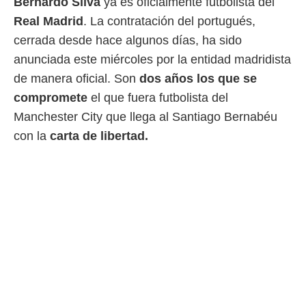
Bernardo Silva
ya es oficialmente futbolista del
 mismo.
Real Madrid
. La contratación del portugués,
sultar más
 en nuestra
cerrada desde hace algunos días, ha sido
 Cookies
y
anunciada este miércoles por la entidad madridista
ualquier
de manera oficial. Son
dos años los que se
ento
compromete
el que fuera futbolista del
 botón
Manchester City que llega al Santiago Bernabéu
ación de
kies
con la
carta de libertad.
 disponible
e nuestra
.
IVAMENTE,
as
 a cookies
 no aceptar
ón de
uedes
uestro sitio