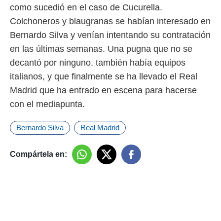
ento u
como sucedió en el caso de Cucurella.
Colchoneros y blaugranas se habían interesado en
 de datos
er momento
Bernardo Silva y venían intentando su contratación
ic en
en las últimas semanas. Una pugna que no se
o en
decantó por ninguno, también había equipos
 Cookies
en
italianos, y que finalmente se ha llevado el Real
eb.
Madrid que ha entrado en escena para hacerse
y
con el mediapunta.
socios
el
Bernardo Silva
Real Madrid
to de
Compártela en:
la
 en un
 y/o acceder
 de datos
ara
 anuncios
ar perfiles