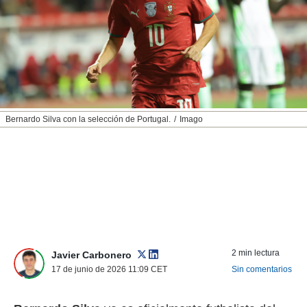
nos permite
ACEPTAR
estra
Y
ara seguir
CONTINUAR
e contenido
stándares
sin coste.
CONFIGURAR
 botón
continuar",
RECHAZAR
Bernardo Silva con la selección de Portugal.
Imago
der a la
ndo la
 de todas
, ya sean
de nuestros
 nos
 y análisis
tamiento en
b, así como
2 min lectura
un perfil
Javier Carbonero
para
17 de junio de 2026 11:09
CET
Sin comentarios
ublicidad y
do en