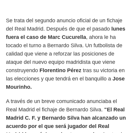
rtivo.com.
o, te
Se trata del segundo anuncio oficial de un fichaje
 de que
talarán
del Real Madrid. Después de que el pasado
lunes
e sean
fuera el caso de Marc Cucurella
, ahora le ha
para
a
tocado el turno a Bernardo Silva. Un futbolista de
por el sitio
calidad que viene a reforzar las posiciones de
o se
ataque del nuevo equipo madridista que viene
cookies para
construyendo
Florentino Pérez
tras su victoria en
nto ni para
las elecciones y que tendrá en el banquillo a
Jose
licidad o
Mourinho.
ado, aunque
sualizar
A través de un breve comunicado anunciaba el
general no
ada. Puedes
Real Madrid el fichaje de Bernardo Silva.
"El Real
 instalación
Madrid C. F. y Bernardo Silva han alcanzado un
y acceder a
io web a
acuerdo por el que será jugador del Real
ste abono