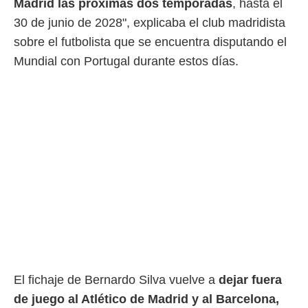
Madrid las próximas dos temporadas
, hasta el
 botón
.
30 de junio de 2028", explicaba el club madridista
sobre el futbolista que se encuentra disputando el
nto,
Mundial con Portugal durante estos días.
cios
kies,
ores únicos
as similares
nar,
rocesar
onales como
 este sitio
recciones IP
ficadores de
 posible
s
 traten tus
nales en
 interés
go a lo que
El fichaje de Bernardo Silva vuelve a
dejar fuera
nerte. Para
de juego al Atlético de Madrid y al Barcelona,
retirar su