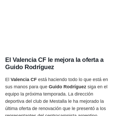
rtivo.com.
o, te
 de que
talarán
e sean
para
a
por el sitio
o se
cookies para
El Valencia CF le mejora la oferta a
nto ni para
Guido Rodríguez
licidad o
ado, aunque
El
Valencia CF
está haciendo todo lo que está en
sualizar
sus manos para que
Guido Rodríguez
siga en el
general no
ada. Puedes
equipo la próxima temporada. La dirección
 instalación
deportiva del club de Mestalla le ha mejorado la
y acceder a
io web a
última oferta de renovación que le presentó a los
ste abono
representantes del centrocampista argentino.