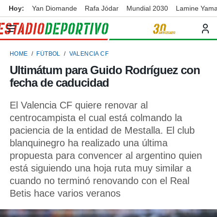
Hoy:
Yan Diomande
Rafa Jódar
Mundial 2030
Lamine Yama
privacidad
o de
ortivo
HOME
FÚTBOL
VALENCIA CF
ortivo.com)
borado por
Ultimátum para Guido Rodríguez con
es para
fecha de caducidad
ue la
 que se
e calidad.
El Valencia CF quiere renovar al
eder a este
centrocampista el cual está colmando la
ediante las
paciencia de la entidad de Mestalla. El club
opciones:
blanquinegro ha realizado una última
ookies y
propuesta para convencer al argentino quien
e forma
está siguiendo una hoja ruta muy similar a
cuando no terminó renovando con el Real
d digital
ada, basada
Betis hace varios veranos
mación
ediante
ecnologías