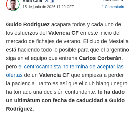
Rafa Cala
 mismo.
15 de junio de 2026 17:29
CET
1 Comentario
sultar más
 en nuestra
 Cookies
y
Guido Rodríguez
acapara todos y cada uno de
ualquier
los esfuerzos del
Valencia CF
en este inicio del
ento
mercado de fichajes de verano. El club de Mestalla
 botón
está haciendo todo lo posible para que el argentino
ación de
kies
siga en el equipo que entrena
Carlos Corberán
,
 disponible
pero
el centrocampista no termina de aceptar las
e nuestra
.
ofertas
de un
Valencia CF
que empieza a perder
la paciencia. Tanto es así que el club blanquinegro
IVAMENTE,
ha tomado una decisión contundente:
le ha dado
un ultimátum con fecha de caducidad a
Guido
as
Rodríguez
.
 a cookies
 no aceptar
ón de
uedes
uestro sitio