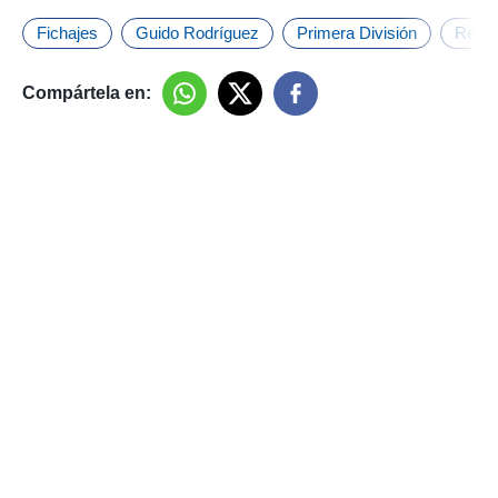
Fichajes
Guido Rodríguez
Primera División
Real 
Compártela en: