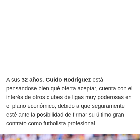
idad
a, utilizar
a
 la
da, crear un
personalizar
o, uso de
a la
e contenido
do, medir el
 de la
medir el
 del
A sus
32 años
,
Guido Rodríguez
está
 comprender
pensándose bien qué oferta aceptar, cuenta con el
 través de
interés de otros clubes de ligas muy poderosas en
s o a través
nación de
el plano económico, debido a que seguramente
edentes de
esté ante la posibilidad de firmar su último gran
fuentes,
y mejora de
contrato como futbolista profesional.
os, uso de
ados con el
 seleccionar