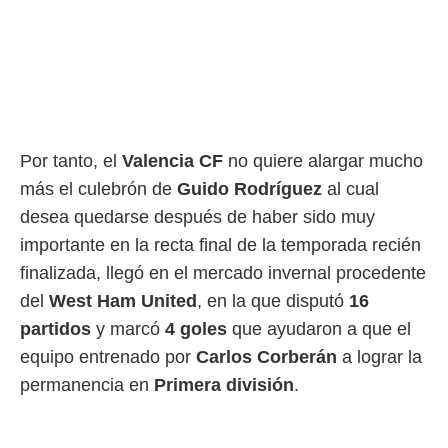
ento u
 de datos
er momento
ic en
o en
 Cookies
en
Por tanto, el
Valencia CF
no quiere alargar mucho
eb.
más el culebrón de
Guido Rodríguez
al cual
y
desea quedarse después de haber sido muy
socios
el
importante en la recta final de la temporada recién
finalizada, llegó en el mercado invernal procedente
to de
del
West Ham United
, en la que disputó
16
la
partidos
y marcó
4 goles
que ayudaron a que el
 en un
equipo entrenado por
Carlos Corberán
a lograr la
 y/o acceder
 de datos
permanencia en
Primera división
.
ara
 anuncios
ar perfiles