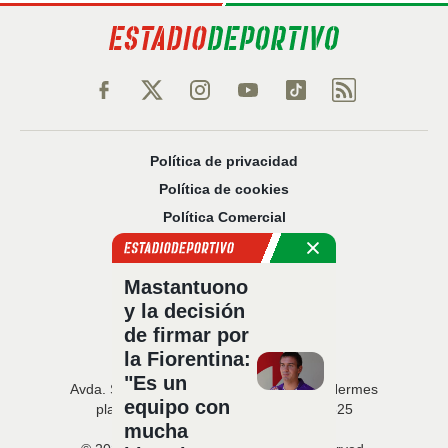
Política de privacidad
Política de cookies
Política Comercial
Aviso legal
Configuración de privacidad
Mastantuono
Sobre nosotros
y la decisión
Código Ético
de firmar por
la Fiorentina:
"Es un
Avda. San Francisco Javier, 22 · Edificio Hermes
equipo con
planta 5 · 41018 Sevilla · T. 954 216 525
mucha