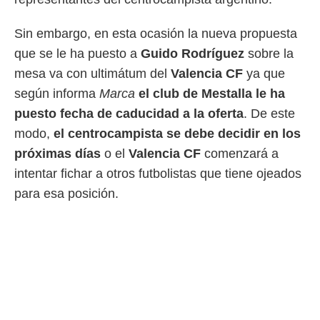
 botón
.
Sin embargo, en esta ocasión la nueva propuesta
que se le ha puesto a
Guido Rodríguez
sobre la
nto,
mesa va con ultimátum del
Valencia CF
ya que
cios
según informa
Marca
el club de Mestalla le ha
kies,
ores únicos
puesto fecha de caducidad a la oferta
. De este
as similares
modo,
el centrocampista se debe decidir en los
nar,
rocesar
próximas días
o el
Valencia CF
comenzará a
onales como
intentar fichar a otros futbolistas que tiene ojeados
 este sitio
recciones IP
para esa posición.
ficadores de
 posible
s
 traten tus
nales en
 interés
go a lo que
nerte. Para
retirar su