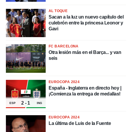
rtivo.com.
AL TOQUE
o, te
Sacan a la luz un nuevo capítulo del
 de que
culebrón entre la princesa Leonor y
talarán
Gavi
e sean
para
a
por el sitio
FC BARCELONA
o se
Otra lesión más en el Barça... y van
cookies para
seis
nto ni para
licidad o
EUROCOPA 2024
ado, aunque
España - Inglaterra en directo hoy |
sualizar
¡Comienza la entrega de medallas!
general no
ada. Puedes
2
-
1
ESP
ING
 instalación
y acceder a
EUROCOPA 2024
io web a
La última de Luis de la Fuente
ste abono
 botón