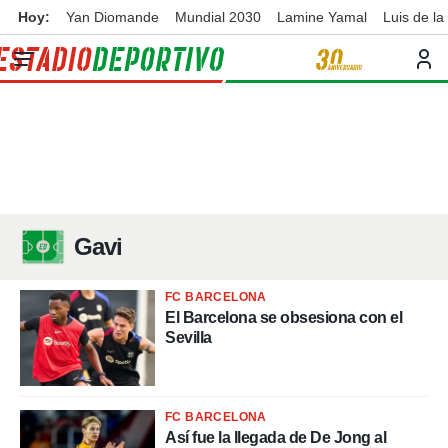
Hoy:
Yan Diomande
Mundial 2030
Lamine Yamal
Luis de la
privacidad
o de
ortivo
ortivo.com)
borado por
es para
ue la
 que se
e calidad.
eder a este
ediante las
Gavi
opciones:
ookies y
FC BARCELONA
e forma
El Barcelona se obsesiona con el
Sevilla
d digital
ada, basada
mación
ediante
FC BARCELONA
ecnologías
Así fue la llegada de De Jong al