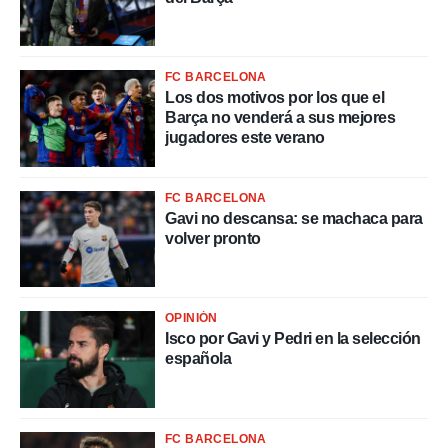
o.
calización
precisa e
ión mediante
FC BARCELONA
Los dos motivos por los que el
, publicidad
Barça no venderá a sus mejores
jugadores este verano
dos,
 publicidad
,
FC BARCELONA
ón de
Gavi no descansa: se machaca para
 desarrollo
volver pronto
s.
tros 1199
ios
OPINIÓN
Isco por Gavi y Pedri en la selección
española
FC BARCELONA