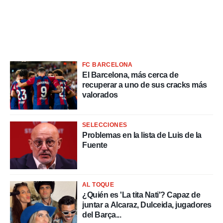
 de datos
er momento
ic en
o en
 Cookies
en
FC BARCELONA
eb.
El Barcelona, más cerca de
recuperar a uno de sus cracks más
y
valorados
socios
el
SELECCIONES
to de
Problemas en la lista de Luis de la
Fuente
la
 en un
 y/o acceder
 de datos
AL TOQUE
ara
¿Quién es 'La tita Nati'? Capaz de
 anuncios
juntar a Alcaraz, Dulceida, jugadores
ar perfiles
del Barça...
idad