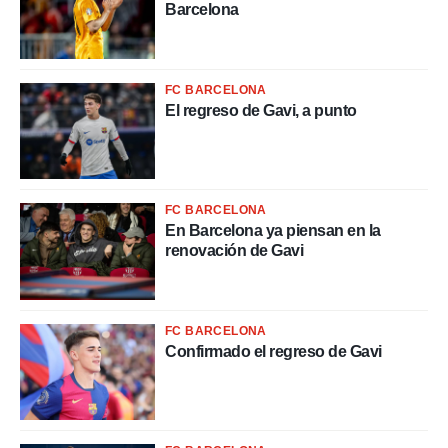
nos permite
Barcelona
ACEPTAR
estra
Y
ara seguir
CONTINUAR
e contenido
stándares
FC BARCELONA
sin coste.
CONFIGURAR
El regreso de Gavi, a punto
 botón
continuar",
RECHAZAR
der a la
ndo la
 de todas
FC BARCELONA
, ya sean
En Barcelona ya piensan en la
de nuestros
renovación de Gavi
 nos
 y análisis
tamiento en
FC BARCELONA
b, así como
Confirmado el regreso de Gavi
un perfil
para
ublicidad y
do en