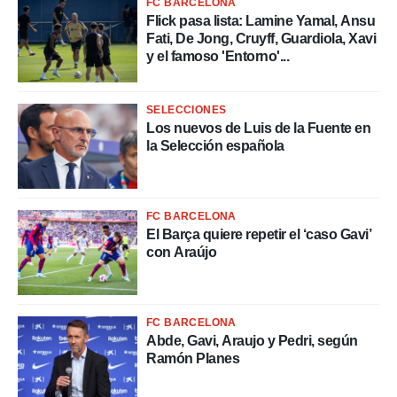
FC BARCELONA
 mismo.
Flick pasa lista: Lamine Yamal, Ansu
sultar más
Fati, De Jong, Cruyff, Guardiola, Xavi
 en nuestra
y el famoso 'Entorno'...
 Cookies
y
ualquier
ento
SELECCIONES
 botón
Los nuevos de Luis de la Fuente en
ación de
la Selección española
kies
 disponible
e nuestra
.
FC BARCELONA
El Barça quiere repetir el ‘caso Gavi’
IVAMENTE,
con Araújo
as
 a cookies
FC BARCELONA
 no aceptar
Abde, Gavi, Araujo y Pedri, según
ón de
Ramón Planes
uedes
uestro sitio