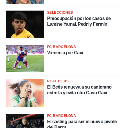
a, utilizar
a
SELECCIONES
 la
Preocupación por los casos de
Lamine Yamal, Pedri y Fermín
da, crear un
personalizar
o, uso de
a la
e contenido
FC BARCELONA
do, medir el
Vienen a por Gavi
 de la
medir el
 del
 comprender
 través de
REAL BETIS
s o a través
El Betis renueva a su canterano
nación de
estrella y evita otro Caso Gavi
edentes de
fuentes,
y mejora de
os, uso de
FC BARCELONA
ados con el
El casting para ser el nuevo pivote
 seleccionar
del Barça