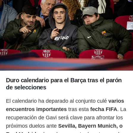
o.
calización
precisa e
ión mediante
, publicidad
dos,
 publicidad
,
ón de
 desarrollo
s.
Duro calendario para el Barça tras el parón
tros 1199
de selecciones
ios
El calendario ha deparado al conjunto culé
varios
encuentros importantes
tras esta
fecha FIFA
. La
recuperación de Gavi será clave para afrontar los
próximos duelos ante
Sevilla, Bayern Munich, o