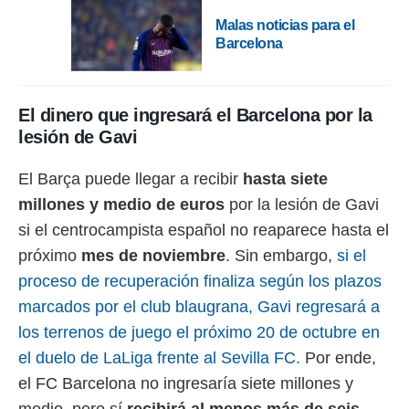
ento u
Malas noticias para el
 de datos
Barcelona
er momento
ic en
o en
El dinero que ingresará el Barcelona por la
 Cookies
en
lesión de Gavi
eb.
El Barça puede llegar a recibir
hasta siete
y
socios
millones y medio de euros
por la lesión de Gavi
el
si el centrocampista español no reaparece hasta el
to de
próximo
mes de noviembre
. Sin embargo,
si el
proceso de recuperación finaliza según los plazos
la
marcados por el club blaugrana, Gavi regresará a
 en un
 y/o acceder
los terrenos de juego el próximo 20 de octubre en
 de datos
el duelo de LaLiga frente al Sevilla FC.
Por ende,
ara
 anuncios
el FC Barcelona no ingresaría siete millones y
ar perfiles