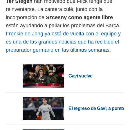
Ter Stegen
han motivado que Flick tenga que
 botón
.
reinventarse. La cantera culé, junto con la
incorporación de
Szcesny como agente libre
nto,
están ayudando a paliar los problemas del Barça.
cios
Frenkie de Jong ya está de vuelta con el equipo y
kies,
es una de las grandes noticias que ha recibido el
ores únicos
preparador germano en las últimas semanas.
as similares
nar,
rocesar
onales como
 este sitio
Gavi vuelve
recciones IP
ficadores de
 posible
s
 traten tus
nales en
El regreso de Gavi, a punto
 interés
go a lo que
nerte. Para
retirar su