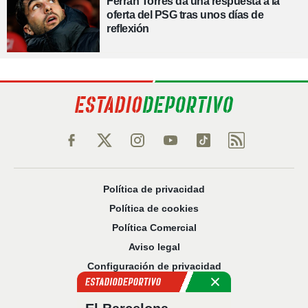
Ferran Torres da una respuesta a la
oferta del PSG tras unos días de
reflexión
Política de privacidad
Política de cookies
Política Comercial
Aviso legal
Configuración de privacidad
Sobre nosotros
Código Ético