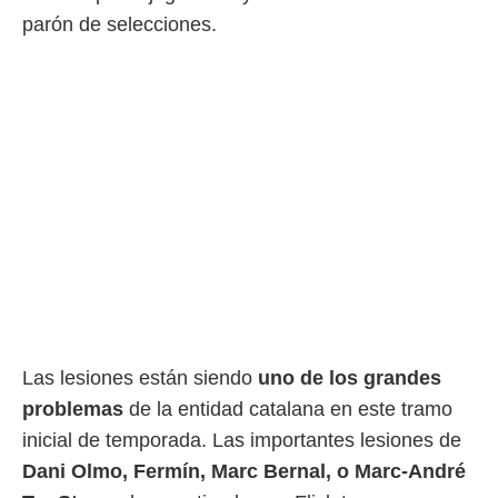
parón de selecciones.
rtivo.com.
o, te
 de que
talarán
e sean
para
a
por el sitio
o se
cookies para
nto ni para
licidad o
ado, aunque
sualizar
Las lesiones están siendo
uno de los grandes
general no
ada. Puedes
problemas
de la entidad catalana en este tramo
 instalación
inicial de temporada. Las importantes lesiones de
y acceder a
io web a
Dani Olmo, Fermín, Marc Bernal, o Marc-André
ste abono