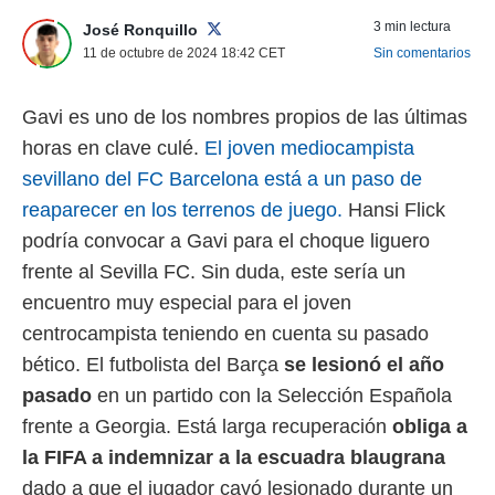
 mismo.
3 min lectura
José Ronquillo
sultar más
11 de octubre de 2024 18:42
CET
Sin comentarios
 en nuestra
 Cookies
y
ualquier
Gavi es uno de los nombres propios de las últimas
horas en clave culé.
El joven mediocampista
ento
 botón
sevillano del FC Barcelona está a un paso de
ación de
reaparecer en los terrenos de juego.
Hansi Flick
kies
 disponible
podría convocar a Gavi para el choque liguero
e nuestra
frente al Sevilla FC. Sin duda, este sería un
.
encuentro muy especial para el joven
IVAMENTE,
centrocampista teniendo en cuenta su pasado
bético. El futbolista del Barça
se lesionó el año
as
pasado
en un partido con la Selección Española
 a cookies
frente a Georgia. Está larga recuperación
obliga a
 no aceptar
ón de
la FIFA a indemnizar a la escuadra blaugrana
uedes
dado a que el jugador cayó lesionado durante un
uestro sitio