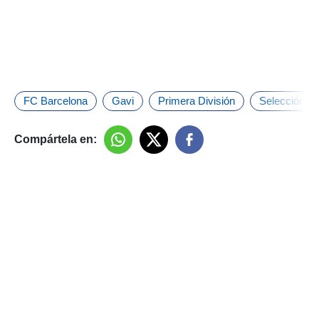
FC Barcelona
Gavi
Primera División
Selección E
Compártela en: