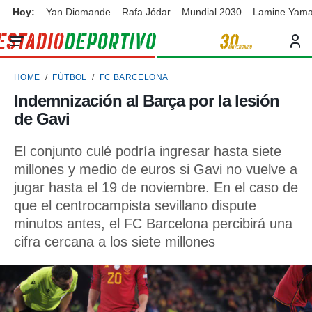
Hoy:
Yan Diomande
Rafa Jódar
Mundial 2030
Lamine Yama
privacidad
o de
ortivo
HOME
FÚTBOL
FC BARCELONA
ortivo.com)
borado por
Indemnización al Barça por la lesión
es para
de Gavi
ue la
 que se
e calidad.
El conjunto culé podría ingresar hasta siete
eder a este
millones y medio de euros si Gavi no vuelve a
ediante las
jugar hasta el 19 de noviembre. En el caso de
opciones:
que el centrocampista sevillano dispute
ookies y
minutos antes, el FC Barcelona percibirá una
e forma
cifra cercana a los siete millones
d digital
ada, basada
mación
ediante
ecnologías