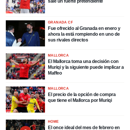
sale un fuerte pretendiente
nos permite
ACEPTAR
estra
Y
ara seguir
CONTINUAR
e contenido
GRANADA CF
stándares
Fue ofrecido al Granada en enero y
sin coste.
CONFIGURAR
ahora la está rompiendo en uno de
 botón
sus rivales directos
continuar",
RECHAZAR
der a la
ndo la
MALLORCA
 de todas
El Mallorca toma una decisión con
, ya sean
Muriqi y la siguiente puede implicar a
de nuestros
Maffeo
 nos
 y análisis
MALLORCA
tamiento en
El precio de la opción de compra
b, así como
que tiene el Mallorca por Muriqi
un perfil
para
ublicidad y
HOME
do en
El once ideal del mes de febrero en