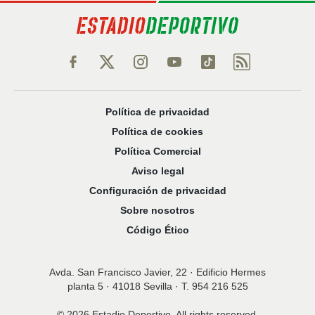
.
nto,
cios
kies,
ores únicos
as similares
Política de privacidad
nar,
Política de cookies
rocesar
Política Comercial
onales como
 este sitio
Aviso legal
recciones IP
Configuración de privacidad
ficadores de
 posible
Sobre nosotros
s
Código Ético
 traten tus
nales en
 interés
go a lo que
Avda. San Francisco Javier, 22 · Edificio Hermes
nerte. Para
planta 5 · 41018 Sevilla · T. 954 216 525
retirar su
ento u
© 2026 Estadio Deportivo. All rights reserved.