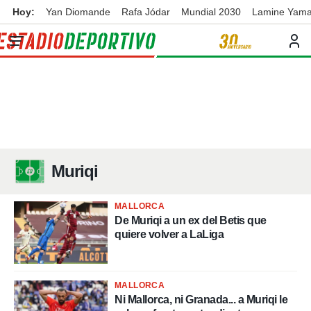
Hoy:
Yan Diomande
Rafa Jódar
Mundial 2030
Lamine Yama
privacidad
o de
ortivo
ortivo.com)
borado por
es para
ue la
 que se
e calidad.
eder a este
ediante las
Muriqi
opciones:
ookies y
MALLORCA
e forma
De Muriqi a un ex del Betis que
quiere volver a LaLiga
d digital
ada, basada
mación
MALLORCA
ediante
Ni Mallorca, ni Granada... a Muriqi le
ecnologías