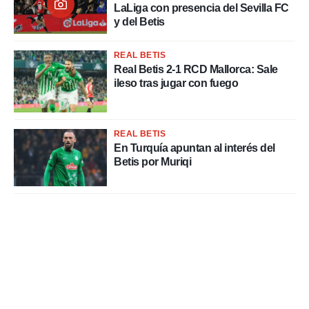
 mismo.
LaLiga con presencia del Sevilla FC
sultar más
y del Betis
 en nuestra
 Cookies
y
REAL BETIS
ualquier
Real Betis 2-1 RCD Mallorca: Sale
ileso tras jugar con fuego
ento
 botón
ación de
kies
REAL BETIS
 disponible
En Turquía apuntan al interés del
e nuestra
Betis por Muriqi
.
IVAMENTE,
as
 a cookies
 no aceptar
ón de
uedes
uestro sitio