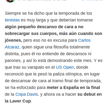
 mismo.
sultar más
Siempre se ha dicho que la temporada de los
 en nuestra
 Cookies
y
tenistas
es muy larga y que deberían tomarse
ualquier
algún pequeño descanso de cara a no
ento
sobrecargar sus cuerpos, más aún cuando son
 botón
jóvenes,
pero eso no es excusa para
Carlos
ación de
kies
Alcaraz
, quien sigue una filosofía totalmente
 disponible
distinta, pues él no entiende de descansos ni
e nuestra
.
parones, y así lo está demostrando este mes. Y es
que tras su varapalo en el
US Open
, donde
IVAMENTE,
reconoció que le pesó la paliza olímpica, en lugar
de descansar de cara al tramo final de temporada,
as
se ha esforzado para
meter a España en la final
 a cookies
de la
Copa Davis
, y ahora va a hacer
su debut en
 no aceptar
ón de
la Laver Cup
.
uedes
uestro sitio