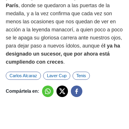
o.
París
, donde se quedaron a las puertas de la
calización
medalla, y a la vez confirma que cada vez son
precisa e
menos las ocasiones que nos quedan de ver en
ión mediante
acción a la leyenda manacorí, a quien poco a poco
, publicidad
se le apaga su gloriosa carrera ante nuestros ojos,
para dejar paso a nuevos ídolos, aunque é
l ya ha
dos,
 publicidad
designado un sucesor, que por ahora está
,
cumpliendo con creces
.
ón de
 desarrollo
s.
Carlos Alcaraz
Laver Cup
Tenis
tros 1199
ios
Compártela en: