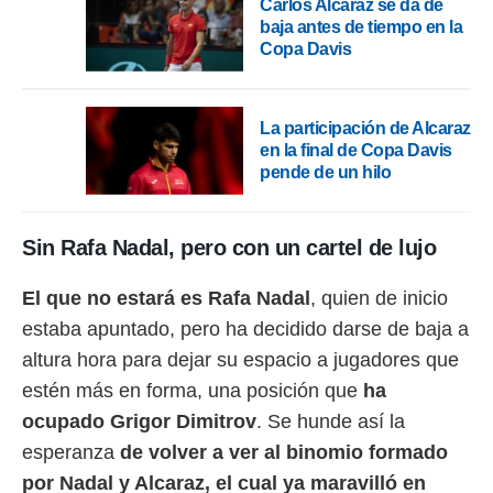
Carlos Alcaraz se da de
idad
baja antes de tiempo en la
a, utilizar
a
Copa Davis
 la
da, crear un
La participación de Alcaraz
personalizar
en la final de Copa Davis
o, uso de
pende de un hilo
a la
e contenido
do, medir el
 de la
Sin Rafa Nadal, pero con un cartel de lujo
medir el
 del
El que no estará es Rafa Nadal
, quien de inicio
 comprender
 través de
estaba apuntado, pero ha decidido darse de baja a
s o a través
altura hora para dejar su espacio a jugadores que
nación de
edentes de
estén más en forma, una posición que
ha
fuentes,
ocupado Grigor Dimitrov
. Se hunde así la
y mejora de
os, uso de
esperanza
de volver a ver al binomio formado
ados con el
por Nadal y Alcaraz, el cual ya maravilló en
 seleccionar