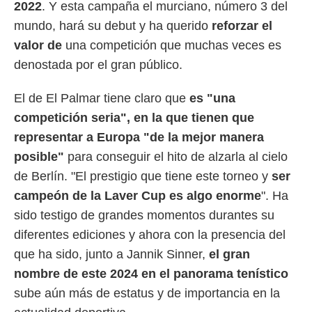
 botón
2022
. Y esta campaña el murciano, número 3 del
.
mundo, hará su debut y ha querido
reforzar el
valor de
una competición que muchas veces es
nto,
denostada por el gran público.
cios
kies,
El de El Palmar tiene claro que
es "una
ores únicos
competición seria", en la que tienen que
as similares
nar,
representar a Europa "de la mejor manera
rocesar
posible"
para conseguir el hito de alzarla al cielo
onales como
 este sitio
de Berlín. "El prestigio que tiene este torneo y
ser
recciones IP
campeón de la Laver Cup es algo enorme
". Ha
ficadores de
 posible
sido testigo de grandes momentos durantes su
s
diferentes ediciones y ahora con la presencia del
 traten tus
nales en
que ha sido, junto a Jannik Sinner,
el gran
 interés
nombre de este 2024 en el panorama tenístico
go a lo que
nerte. Para
sube aún más de estatus y de importancia en la
retirar su