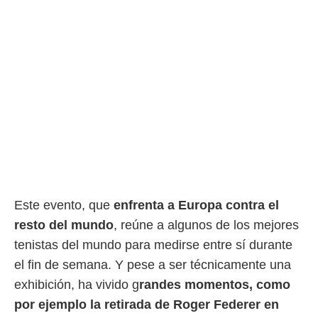
rtivo.com.
o, te
 de que
talarán
e sean
para
a
por el sitio
o se
cookies para
nto ni para
licidad o
Este evento, que
enfrenta a Europa contra el
ado, aunque
resto del mundo
, reúne a algunos de los mejores
sualizar
general no
tenistas del mundo para medirse entre sí durante
ada. Puedes
el fin de semana. Y pese a ser técnicamente una
 instalación
y acceder a
exhibición, ha vivido g
randes momentos, como
io web a
por ejemplo la retirada de Roger Federer en
ste abono