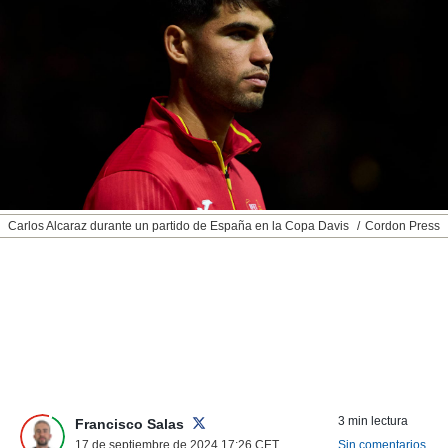
nos permite
ACEPTAR
estra
Y
ara seguir
CONTINUAR
e contenido
stándares
sin coste.
CONFIGURAR
 botón
continuar",
RECHAZAR
der a la
ndo la
 de todas
Carlos Alcaraz durante un partido de España en la Copa Davis
Cordon Press
, ya sean
de nuestros
 nos
 y análisis
tamiento en
b, así como
un perfil
para
ublicidad y
3 min lectura
Francisco Salas
17 de septiembre de 2024 17:26
CET
Sin comentarios
do en