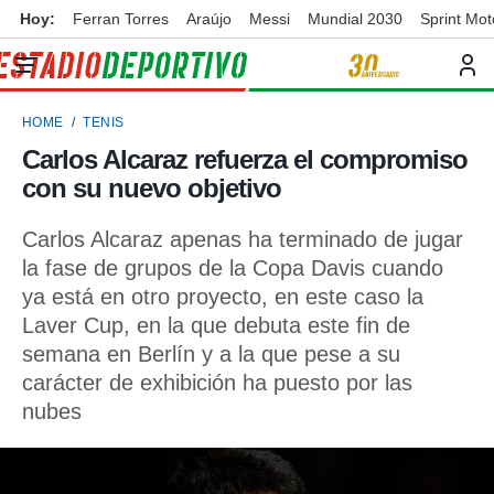
Hoy:
Ferran Torres
Araújo
Messi
Mundial 2030
Sprint Mo
privacidad
o de
ortivo
HOME
TENIS
ortivo.com)
borado por
Carlos Alcaraz refuerza el compromiso
es para
con su nuevo objetivo
ue la
 que se
e calidad.
Carlos Alcaraz apenas ha terminado de jugar
eder a este
la fase de grupos de la Copa Davis cuando
ediante las
ya está en otro proyecto, en este caso la
opciones:
Laver Cup, en la que debuta este fin de
ookies y
semana en Berlín y a la que pese a su
e forma
carácter de exhibición ha puesto por las
nubes
d digital
ada, basada
mación
ediante
ecnologías