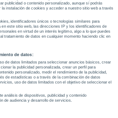
Sel
rar publicidad o contenido personalizado, aunque sí podrás
insulina de la que debía"
UEFA Champions League
 la instalación de cookies y acceder a nuestro sitio web a través
Can
Resultados
Clasificacion
Fút
es, identificadores únicos o tecnologías similares para
l germano se ha quedado a las puertas de
UEFA Europa League
n este sitio web, las direcciones IP y los identificadores de
1ª 
Resultados
Clasificacion
tido señaló el motivo de su derrota ante
rsonales en virtud de un interés legítimo, algo a lo que puedes
 al tratamiento de datos en cualquier momento haciendo clic en
miento de datos:
uso de datos limitados para seleccionar anuncios básicos, crear
ccionar la publicidad personalizada, crear un perfil para
ontenido personalizado, medir el rendimiento de la publicidad,
vés de estadísticas o a través de la combinación de datos
rvicios, uso de datos limitados con el objetivo de seleccionar el
e análisis de dispositivos, publicidad y contenido
n de audiencia y desarrollo de servicios.