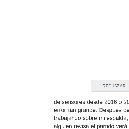
Una situación insólita 
RECHAZAR
"Es la primera vez que me o
de sensores desde 2016 o 20
error tan grande. Después de
trabajando sobre mi espalda,
alguien revisa el partido ve