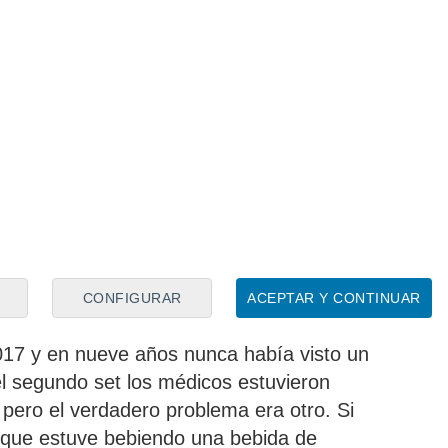
para Zverev
CONFIGURAR
ACEPTAR Y CONTINUAR
curre algo así.
Llevo utilizando este tipo
17 y en nueve años nunca había visto un
l segundo set los médicos estuvieron
 pero el verdadero problema era otro. Si
rá que estuve bebiendo una bebida de