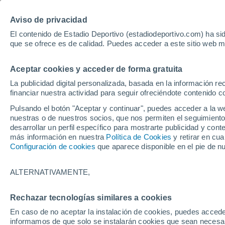
Hoy:
Bayer - Sevilla
pole Mot
Aviso de privacidad
El contenido de Estadio Deportivo (estadiodeportivo.com) ha sid
que se ofrece es de calidad. Puedes acceder a este sitio web m
Laliga EA Sports
Padel
Clasificación
Resultados
Ciclismo
Aceptar cookies y acceder de forma gratuita
UFC
Alavés
Athletic Club de Bilbao
La publicidad digital personalizada, basada en la información r
financiar nuestra actividad para seguir ofreciéndote contenido c
Atlético de Madrid
FC Barcelona
Pulsando el botón "Aceptar y continuar", puedes acceder a la w
Real Betis
Celta de Vigo
nuestras o de nuestros socios, que nos permiten el seguimiento
Deportivo de A Coruña
Elche
desarrollar un perfil específico para mostrarte publicidad y co
más información en nuestra
Política de Cookies
y retirar en cu
Espanyol
Getafe
Configuración de cookies
que aparece disponible en el pie de n
Levante UD
Málaga CF
Osasuna
Racing de Santander
ALTERNATIVAMENTE,
Rayo Vallecano
Real Madrid
Real Sociedad
Sevilla FC
Rechazar tecnologías similares a cookies
HOME
TENIS
Valencia CF
Villarreal CF
En caso de no aceptar la instalación de cookies, puedes accede
Zverev sorprende
informamos de que solo se instalarán cookies que sean necesari