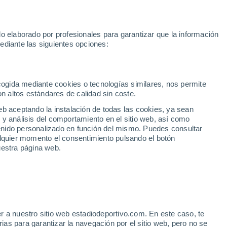
oGP
Yan Diomande
Mundial 2030
Rafa Jódar
Luis de la Fuen
o elaborado por profesionales para garantizar que la información
Fútbol
Motor
Tenis
Baloncest
ediante las siguientes opciones:
Motociclismo
ACB
Portadas
Laliga Hypermotion
Juegos Olímpicos
UEF
Tem
MotoGP
Resultados
Clasificación
Res
Dep
Euroliga
Opinión
Juegos Olímpicos de Invierno
AD Ceuta
Albacete
Cop
ecogida mediante cookies o tecnologías similares, nos permite
on altos estándares de calidad sin coste.
Burgos
Cádiz CF
Res
eb aceptando la instalación de todas las cookies, ya sean
CD Castellón
Celta Fortuna
Mun
 y análisis del comportamiento en el sitio web, así como
Córdoba CF
Eibar
Res
ntenido personalizado en función del mismo. Puedes consultar
alquier momento el consentimiento pulsando el botón
CD Eldense
FC Andorra
Fút
uestra página web.
Girona
Granada CF
Pre
Las Palmas
Leganés
Ser
Mallorca
Oviedo
Fic
Real Sociedad B
Real Valladolid
Sel
Sabadell
Real Sporting
r a nuestro sitio web estadiodeportivo.com. En este caso, te
Mun
 antes de Wimbledon: "Me
as para garantizar la navegación por el sitio web, pero no se
Tenerife
UD Almería