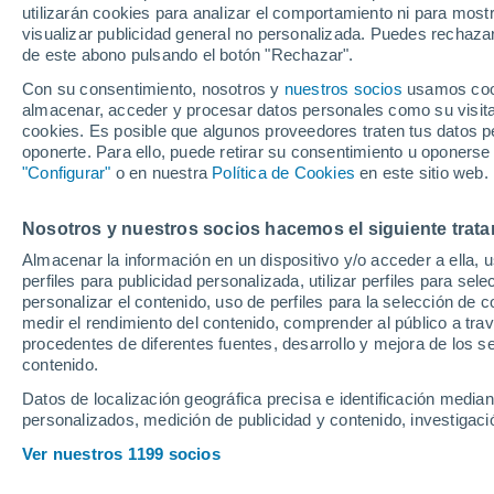
utilizarán cookies para analizar el comportamiento ni para most
he inyectado más 
visualizar publicidad general no personalizada. Puedes rechazar
de este abono pulsando el botón "Rechazar".
Con su consentimiento, nosotros y
nuestros socios
usamos cooki
Tras ganar Roland Garros, e
almacenar, acceder y procesar datos personales como su visita e
una nueva final. Y tras el par
cookies. Es posible que algunos proveedores traten tus datos pe
oponerte. Para ello, puede retirar su consentimiento u oponerse
Taylor Fritz
"Configurar"
o en nuestra
Política de Cookies
en este sitio web.
Nosotros y nuestros socios hacemos el siguiente trata
Almacenar la información en un dispositivo y/o acceder a ella, 
perfiles para publicidad personalizada, utilizar perfiles para sele
personalizar el contenido, uso de perfiles para la selección de c
medir el rendimiento del contenido, comprender al público a tra
procedentes de diferentes fuentes, desarrollo y mejora de los se
contenido.
Datos de localización geográfica precisa e identificación mediant
personalizados, medición de publicidad y contenido, investigació
Ver nuestros 1199 socios