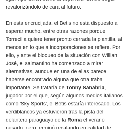
 botón
revalorizándolo de cara al futuro.
.
nto,
En esta encrucijada, el Betis no está dispuesto a
esperar mucho, entre otras razones porque
cios
kies,
Torrecilla quiere tener pronto cerrada la plantilla, al
ores únicos
menos en lo que a incorporaciones se refiere. Por
as similares
nar,
ello, y ante el bloqueo de la situación con Willian
rocesar
José, el salmantino ha comenzado a mirar
onales como
alternativas, aunque en una de ellas parece
 este sitio
recciones IP
haberse encontrado alguna que otra traba
ficadores de
importante. Se trataría de
Tonny Sanabria
,
 posible
s
jugador por el que, según algunos medios italianos
 traten tus
como 'Sky Sports', el Betis estaría interesado. Los
nales en
 interés
verdiblancos ya estuvieron tras la pista del
go a lo que
delantero paraguayo de la
Roma
el verano
nerte. Para
retirar su
pasado, pero terminó recalando en calidad de