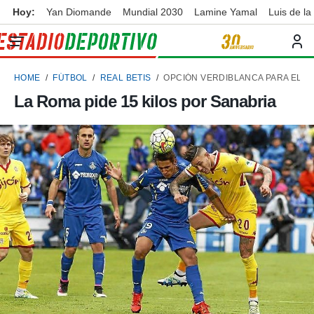
Hoy:
Yan Diomande
Mundial 2030
Lamine Yamal
Luis de la
privacidad
o de
ortivo
HOME
FÚTBOL
REAL BETIS
OPCIÓN VERDIBLANCA PARA EL A
ortivo.com)
borado por
La Roma pide 15 kilos por Sanabria
es para
ue la
 que se
e calidad.
eder a este
ediante las
opciones:
ookies y
e forma
d digital
ada, basada
mación
ediante
ecnologías