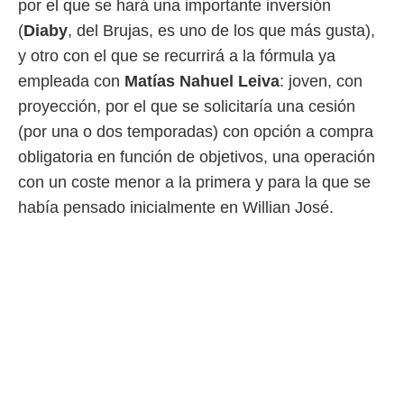
por el que se hará una importante inversión
 mismo.
(
Diaby
, del Brujas, es uno de los que más gusta),
sultar más
 en nuestra
y otro con el que se recurrirá a la fórmula ya
 Cookies
y
empleada con
Matías Nahuel Leiva
: joven, con
ualquier
proyección, por el que se solicitaría una cesión
ento
(por una o dos temporadas) con opción a compra
 botón
ación de
obligatoria en función de objetivos, una operación
kies
con un coste menor a la primera y para la que se
 disponible
e nuestra
había pensado inicialmente en Willian José.
.
IVAMENTE,
as
 a cookies
 no aceptar
ón de
uedes
uestro sitio