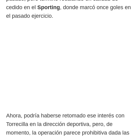
ento u
cedido en el
Sporting
, donde marcó once goles en
 de datos
el pasado ejercicio.
er momento
ic en
o en
 Cookies
en
eb.
y
socios
el
to de
la
 en un
 y/o acceder
Ahora, podría haberse retomado ese interés con
 de datos
ara
Torrecilla en la dirección deportiva, pero, de
 anuncios
momento, la operación parece prohibitiva dada las
ar perfiles