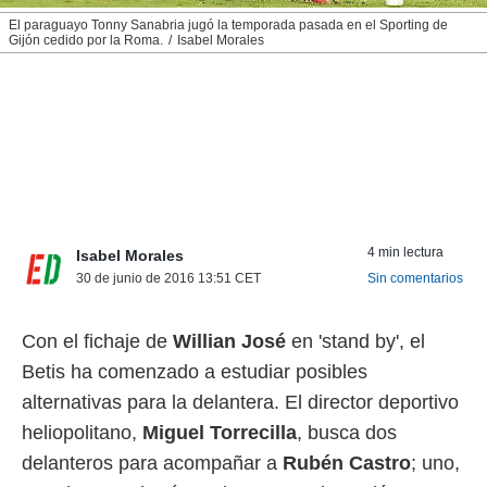
nos permite
El paraguayo Tonny Sanabria jugó la temporada pasada en el Sporting de
ACEPTAR
estra
Gijón cedido por la Roma.
Isabel Morales
Y
ara seguir
CONTINUAR
e contenido
stándares
sin coste.
CONFIGURAR
 botón
continuar",
RECHAZAR
der a la
ndo la
 de todas
4 min lectura
Isabel Morales
, ya sean
30 de junio de 2016 13:51
CET
Sin comentarios
de nuestros
 nos
Con el fichaje de
Willian José
en 'stand by', el
 y análisis
tamiento en
Betis ha comenzado a estudiar posibles
b, así como
alternativas para la delantera. El director deportivo
un perfil
para
heliopolitano,
Miguel Torrecilla
, busca dos
ublicidad y
delanteros para acompañar a
Rubén Castro
; uno,
do en