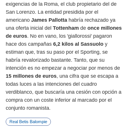
idad
exigencias de la Roma, el club propietario del de
a, utilizar
San Lorenzo. La entidad presidida por el
a
 la
americano
James Pallotta
habría rechazado ya
una oferta inicial del
Tottenham
de
once millones
da, crear un
personalizar
de euros
. No en vano, los 'giallorossi' pagaron
o, uso de
hace dos campañas
6,2 kilos al Sassuolo
y
a la
e contenido
estiman que, tras su paso por el Sporting, se
do, medir el
habría revalorizado bastante. Tanto, que su
 de la
medir el
intención es no empezar a negociar por menos de
 del
15 millones de euros
, una cifra que se escapa a
 comprender
 través de
todas luces a las intenciones del cuadro
s o a través
verdiblanco, que buscaría una cesión con opción a
nación de
edentes de
compra con un coste inferior al marcado por el
fuentes,
conjunto romanista.
y mejora de
os, uso de
ados con el
Real Betis Balompie
 seleccionar