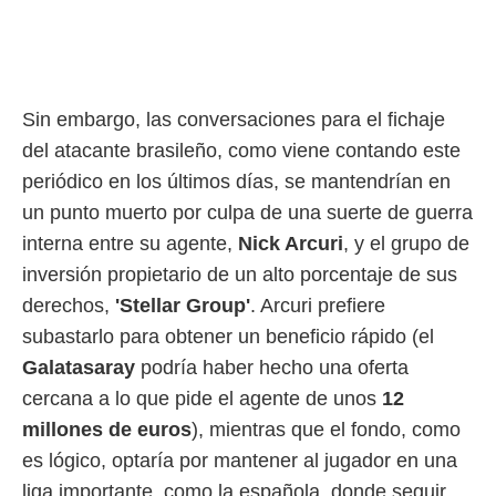
rtivo.com.
o, te
 de que
talarán
Sin embargo, las conversaciones para el fichaje
e sean
para
del atacante brasileño, como viene contando este
a
periódico en los últimos días, se mantendrían en
por el sitio
o se
un punto muerto por culpa de una suerte de guerra
cookies para
interna entre su agente,
Nick Arcuri
, y el grupo de
nto ni para
inversión propietario de un alto porcentaje de sus
licidad o
derechos,
'Stellar Group'
. Arcuri prefiere
subastarlo para obtener un beneficio rápido (el
ado, aunque
sualizar
Galatasaray
podría haber hecho una oferta
general no
cercana a lo que pide el agente de unos
12
ada. Puedes
 instalación
millones de euros
), mientras que el fondo, como
y acceder a
es lógico, optaría por mantener al jugador en una
io web a
ste abono
liga importante, como la española, donde seguir