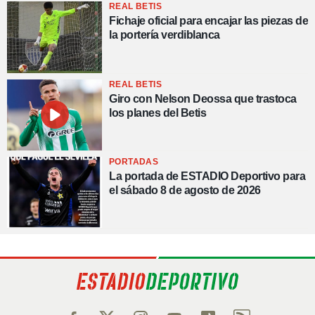
REAL BETIS
Fichaje oficial para encajar las piezas de
la portería verdiblanca
REAL BETIS
Giro con Nelson Deossa que trastoca
los planes del Betis
PORTADAS
La portada de ESTADIO Deportivo para
el sábado 8 de agosto de 2026