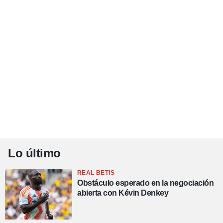
Lo último
REAL BETIS
Obstáculo esperado en la negociación
abierta con Kévin Denkey