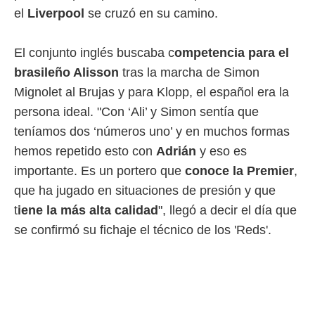
el
Liverpool
se cruzó en su camino.
 mismo.
sultar más
 en nuestra
El conjunto inglés buscaba c
ompetencia para el
 Cookies
y
ualquier
brasileño Alisson
tras la marcha de Simon
Mignolet al Brujas y para Klopp, el español era la
ento
 botón
persona ideal. "Con ‘Ali’ y Simon sentía que
ación de
teníamos dos ‘números uno’ y en muchos formas
kies
 disponible
hemos repetido esto con
Adrián
y eso es
e nuestra
importante. Es un portero que
conoce la Premier
,
.
que ha jugado en situaciones de presión y que
IVAMENTE,
t
iene la más alta calidad
", llegó a decir el día que
se confirmó su fichaje el técnico de los 'Reds'.
as
 a cookies
 no aceptar
ón de
uedes
uestro sitio