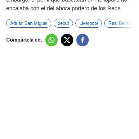
idad
encajaba con el del ahora portero de los Reds.
a, utilizar
a
 la
Adrián San Miguel
debut
Liverpool
Real Betis Bal
da, crear un
personalizar
Compártela en:
o, uso de
a la
e contenido
do, medir el
 de la
medir el
 del
 comprender
 través de
s o a través
nación de
edentes de
fuentes,
y mejora de
os, uso de
ados con el
 seleccionar