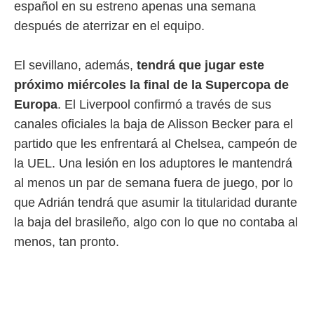
español en su estreno apenas una semana
 botón
.
después de aterrizar en el equipo.
nto,
El sevillano, además,
tendrá que jugar este
cios
próximo miércoles la final de la Supercopa de
kies,
Europa
. El Liverpool confirmó a través de sus
ores únicos
as similares
canales oficiales la baja de Alisson Becker para el
nar,
partido que les enfrentará al Chelsea, campeón de
rocesar
onales como
la UEL. Una lesión en los aduptores le mantendrá
 este sitio
al menos un par de semana fuera de juego, por lo
recciones IP
ficadores de
que Adrián tendrá que asumir la titularidad durante
 posible
la baja del brasileño, algo con lo que no contaba al
s
 traten tus
menos, tan pronto.
nales en
 interés
go a lo que
nerte. Para
retirar su