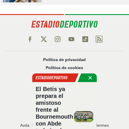
Política de privacidad
Política de cookies
Política Comercial
Aviso legal
El Betis ya
Configuración de privacidad
prepara el
Sobre nosotros
amistoso
Código Ético
frente al
Bournemouth
con Abde
Avda. San Francisco Javier, 22 · Edificio Hermes