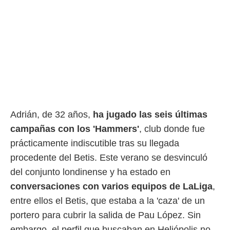
ento u
 de datos
er momento
ic en
o en
 Cookies
en
eb.
y
socios
Adrián, de 32 años,
ha jugado las seis últimas
el
campañas con los 'Hammers'
, club donde fue
to de
prácticamente indiscutible tras su llegada
procedente del Betis. Este verano se desvinculó
la
del conjunto londinense y ha estado en
 en un
 y/o acceder
conversaciones con varios equipos de LaLiga
,
 de datos
entre ellos el Betis, que estaba a la 'caza' de un
ara
 anuncios
portero para cubrir la salida de Pau López. Sin
ar perfiles
embargo, el perfil que buscaban en Heliópolis no