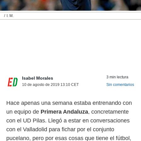
nos permite
ACEPTAR
estra
Y
I. M.
ara seguir
CONTINUAR
e contenido
stándares
sin coste.
CONFIGURAR
 botón
continuar",
RECHAZAR
der a la
ndo la
 de todas
, ya sean
3 min lectura
Isabel Morales
de nuestros
10 de agosto de 2019 13:10
CET
Sin comentarios
 nos
 y análisis
Hace apenas una semana estaba entrenando con
tamiento en
un equipo de
Primera Andaluza
, concretamente
b, así como
un perfil
con el UD Pilas. Llegó a estar en conversaciones
para
con el Valladolid para fichar por el conjunto
ublicidad y
pucelano, pero por esas cosas que tiene el fútbol,
do en