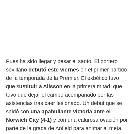
rtivo.com.
o, te
 de que
talarán
e sean
para
a
por el sitio
o se
Pues ha sido llegar y besar el santo. El portero
cookies para
sevillano
debutó este viernes
en el primer partido
nto ni para
de la temporada de la Premier. El exbético tuvo
licidad o
que s
ustituir a Alisson
en la primera mitad, que
ado, aunque
tuvo que dejar el campo acompañado por las
sualizar
general no
asistencias tras caer lesionado. Un debut que se
ada. Puedes
saldó con
una apabullante victoria ante el
 instalación
y acceder a
Norwich City (4-1)
y con una calurosa ovación por
io web a
parte de la grada de Anfield para animar al meta
ste abono