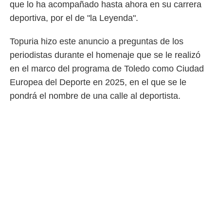
que lo ha acompañado hasta ahora en su carrera
 mismo.
deportiva, por el de "la Leyenda".
sultar más
 en nuestra
 Cookies
y
Topuria hizo este anuncio a preguntas de los
ualquier
periodistas durante el homenaje que se le realizó
ento
en el marco del programa de Toledo como Ciudad
 botón
Europea del Deporte en 2025, en el que se le
ación de
kies
pondrá el nombre de una calle al deportista.
 disponible
e nuestra
.
IVAMENTE,
as
 a cookies
 no aceptar
ón de
uedes
uestro sitio