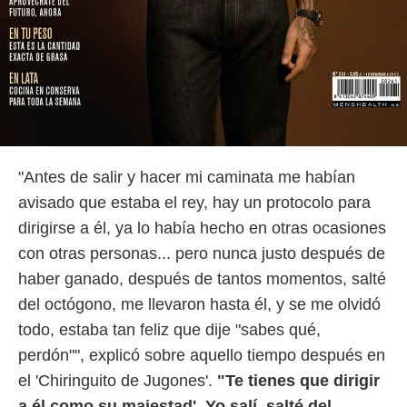
o.
calización
precisa e
ión mediante
, publicidad
dos,
 publicidad
"Antes de salir y hacer mi caminata me habían
,
ón de
avisado que estaba el rey, hay un protocolo para
 desarrollo
dirigirse a él, ya lo había hecho en otras ocasiones
s.
con otras personas... pero nunca justo después de
tros 1199
haber ganado, después de tantos momentos, salté
ios
del octógono, me llevaron hasta él, y se me olvidó
todo, estaba tan feliz que dije "sabes qué,
perdón"", explicó sobre aquello tiempo después en
el 'Chiringuito de Jugones'.
"Te tienes que dirigir
a él como su majestad'. Yo salí, salté del