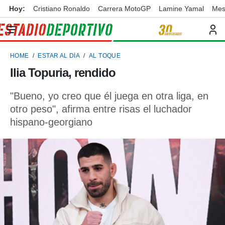
Hoy:
Cristiano Ronaldo
Carrera MotoGP
Lamine Yamal
Mes
privacidad
o de
ortivo
HOME
ESTAR AL DÍA
AL TOQUE
ortivo.com)
borado por
Ilia Topuria, rendido
es para
ue la
"Bueno, yo creo que él juega en otra liga, en
 que se
e calidad.
otro peso", afirma entre risas el luchador
eder a este
hispano-georgiano
ediante las
opciones:
ookies y
e forma
d digital
ada, basada
mación
ediante
ecnologías