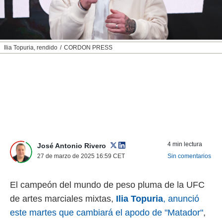
nos permite
ACEPTAR
estra
Y
ara seguir
CONTINUAR
e contenido
stándares
Ilia Topuria, rendido
CORDON PRESS
sin coste.
CONFIGURAR
 botón
continuar",
RECHAZAR
der a la
ndo la
 de todas
, ya sean
de nuestros
 nos
4 min lectura
José Antonio Rivero
 y análisis
27 de marzo de 2025 16:59
CET
Sin comentarios
tamiento en
b, así como
El campeón del mundo de peso pluma de la UFC
un perfil
para
de artes marciales mixtas,
Ilia Topuria
, anunció
ublicidad y
este martes que cambiará el apodo de "Matador"
,
do en