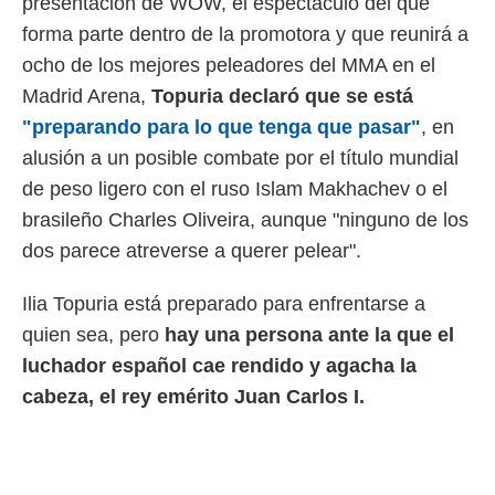
presentación de WOW, el espectáculo del que
 botón
.
forma parte dentro de la promotora y que reunirá a
ocho de los mejores peleadores del MMA en el
nto,
Madrid Arena,
Topuria declaró que se está
"preparando para lo que tenga que pasar"
, en
cios
kies,
alusión a un posible combate por el título mundial
ores únicos
de peso ligero con el ruso Islam Makhachev o el
as similares
nar,
brasileño Charles Oliveira, aunque "ninguno de los
rocesar
dos parece atreverse a querer pelear".
onales como
 este sitio
recciones IP
Ilia Topuria está preparado para enfrentarse a
ficadores de
quien sea, pero
hay una persona ante la que el
 posible
s
luchador español cae rendido y agacha la
 traten tus
cabeza, el rey emérito Juan Carlos I.
nales en
 interés
go a lo que
nerte. Para
retirar su