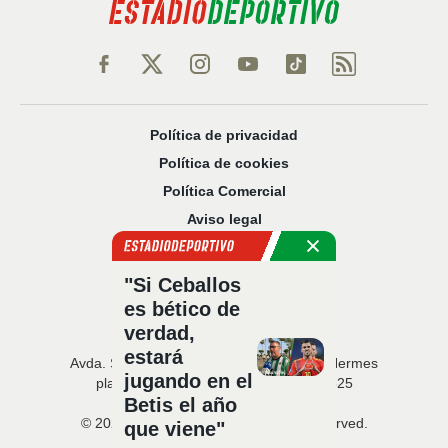
Política de privacidad
Política de cookies
Política Comercial
Aviso legal
Configuración de privacidad
Sobre nosotros
"Si Ceballos
Código Ético
es bético de
verdad,
estará
Avda. San Francisco Javier, 22 · Edificio Hermes
jugando en el
planta 5 · 41018 Sevilla · T. 954 216 525
Betis el año
© 2026 Estadio Deportivo. All rights reserved.
que viene"