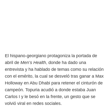
ento u
 de datos
er momento
ic en
o en
 Cookies
en
eb.
y
socios
El hispano-georgiano protagoniza la portada de
el
abril de
Men’s Health
, donde ha dado una
to de
entrevista y ha hablado de temas como su relación
con el emérito, la cual se desveló tras ganar a Max
la
Holloway en Abu Dhabi para retener el cinturón de
 en un
 y/o acceder
campeón. Topuria acudió a donde estaba Juan
 de datos
Carlos I y le besó en la frente, un gesto que se
ara
 anuncios
volvió viral en redes sociales.
ar perfiles