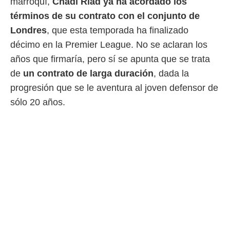
marroquí,
Chadi Riad ya ha acordado los
ento u
términos de su contrato con el conjunto de
 de datos
Londres
, que esta temporada ha finalizado
er momento
ic en
décimo en la Premier League. No se aclaran los
o en
años que firmaría, pero sí se apunta que se trata
 Cookies
de
en
un contrato de larga duración
, dada la
eb.
progresión que se le aventura al joven defensor de
sólo 20 años.
y
socios
el
to de
la
 en un
 y/o acceder
 de datos
ara
 anuncios
ar perfiles