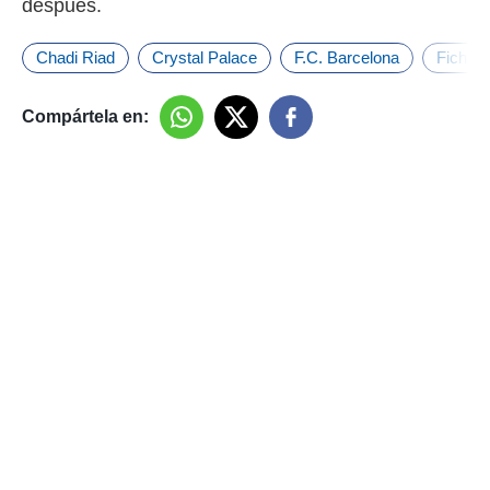
después.
Chadi Riad
Crystal Palace
F.C. Barcelona
Fichaje
Compártela en: