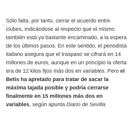
idad
a, utilizar
a
 la
Sólo falta, por tanto, cerrar el acuerdo entre
clubes, indicándose al respecto que el mismo
da, crear un
personalizar
también está ya bastante encaminado, a la espera
o, uso de
de los últimos pasos. En este sentido, el periodista
a la
e contenido
italiano asegura que el traspaso se cifrará en 14
do, medir el
millones de euros, aunque en un principio la oferta
 de la
medir el
era de 12 kilos fijos más dos en variables. Pero
el
 del
Betis ha apretado para tratar de sacar la
 comprender
 través de
máxima tajada posible y podría cerrarse
s o a través
finalmente en 15 millones más dos en
nación de
variables
, según apunta
Diario de Sevilla
.
edentes de
fuentes,
y mejora de
os, uso de
ados con el
 seleccionar