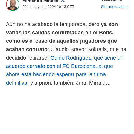
Fernando Mateos
 mismo.
22 de mayo de 2024 10:13
CET
Sin comentarios
sultar más
 en nuestra
 Cookies
y
Aún no ha acabado la temporada, pero
ya son
ualquier
varias las salidas confirmadas en el Betis,
ento
como es el caso de aquellos jugadores que
 botón
acaban contrato
: Claudio Bravo; Sokratis, que ha
ación de
kies
decidido retirarse;
Guido Rodríguez, que tiene un
 disponible
acuerdo cerrado con el FC Barcelona, al que
e nuestra
.
ahora está haciendo esperar para la firma
definitiva
; y a priori, también, Juan Miranda.
IVAMENTE,
as
 a cookies
 no aceptar
ón de
uedes
uestro sitio