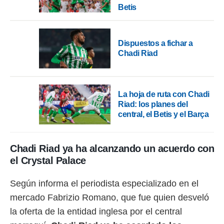
 botón
Betis
.
nto,
Dispuestos a fichar a
Chadi Riad
cios
kies,
ores únicos
as similares
La hoja de ruta con Chadi
nar,
Riad: los planes del
rocesar
onales como
central, el Betis y el Barça
 este sitio
recciones IP
ficadores de
Chadi Riad ya ha alcanzando un acuerdo con
 posible
el Crystal Palace
s
 traten tus
nales en
Según informa el periodista especializado en el
 interés
mercado Fabrizio Romano, que fue quien desveló
go a lo que
nerte. Para
la oferta de la entidad inglesa por el central
retirar su