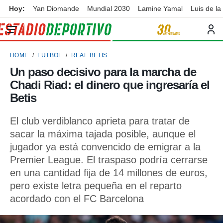
Hoy:
Yan Diomande
Mundial 2030
Lamine Yamal
Luis de la
privacidad
o de
ortivo
HOME
FÚTBOL
REAL BETIS
ortivo.com)
borado por
Un paso decisivo para la marcha de
es para
Chadi Riad: el dinero que ingresaría el
ue la
 que se
Betis
e calidad.
eder a este
El club verdiblanco aprieta para tratar de
ediante las
sacar la máxima tajada posible, aunque el
opciones:
jugador ya está convencido de emigrar a la
ookies y
Premier League. El traspaso podría cerrarse
e forma
en una cantidad fija de 14 millones de euros,
pero existe letra pequeña en el reparto
d digital
ada, basada
acordado con el FC Barcelona
mación
ediante
ecnologías