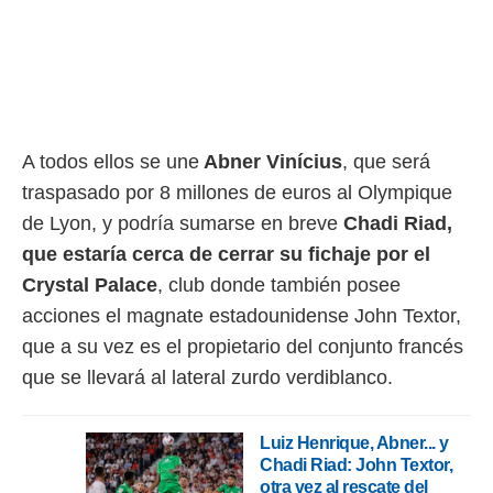
rtivo.com.
o, te
 de que
talarán
e sean
para
A todos ellos se une
Abner Vinícius
, que será
a
por el sitio
traspasado por 8 millones de euros al Olympique
o se
de Lyon, y podría sumarse en breve
Chadi Riad,
cookies para
que estaría cerca de cerrar su fichaje por el
nto ni para
Crystal Palace
, club donde también posee
licidad o
acciones el magnate estadounidense John Textor,
ado, aunque
que a su vez es el propietario del conjunto francés
sualizar
general no
que se llevará al lateral zurdo verdiblanco.
ada. Puedes
 instalación
y acceder a
Luiz Henrique, Abner... y
io web a
Chadi Riad: John Textor,
ste abono
otra vez al rescate del