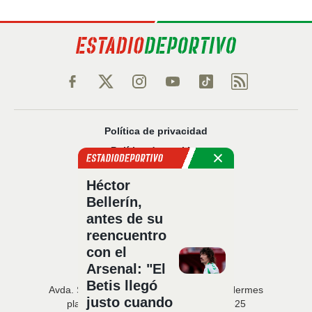
Política de privacidad
Política de cookies
Política Comercial
Héctor
Aviso legal
Bellerín,
Configuración de privacidad
antes de su
Sobre nosotros
reencuentro
Código Ético
con el
Arsenal: "El
Betis llegó
Avda. San Francisco Javier, 22 · Edificio Hermes
justo cuando
planta 5 · 41018 Sevilla · T. 954 216 525