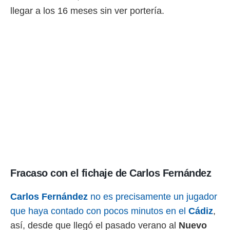
llegar a los 16 meses sin ver portería.
rtivo.com.
o, te
 de que
talarán
e sean
para
a
por el sitio
o se
cookies para
nto ni para
licidad o
ado, aunque
sualizar
Fracaso con el fichaje de Carlos Fernández
general no
ada. Puedes
 instalación
Carlos Fernández
no es precisamente un jugador
y acceder a
que haya contado con pocos minutos en el
Cádiz
,
io web a
ste abono
así, desde que llegó el pasado verano al
Nuevo