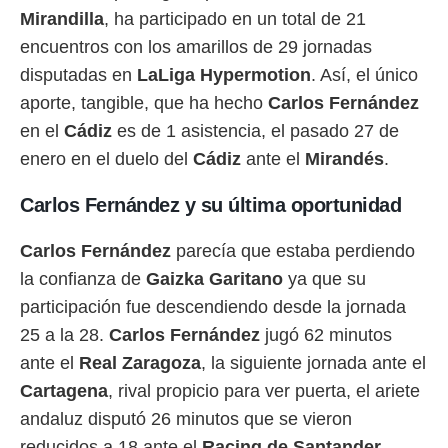
 botón
Mirandilla
, ha participado en un total de 21
.
encuentros con los amarillos de 29 jornadas
disputadas en
LaLiga Hypermotion
. Así, el único
nto,
aporte, tangible, que ha hecho
Carlos Fernández
cios
en el
Cádiz
es de 1 asistencia, el pasado 27 de
kies,
ores únicos
enero en el duelo del
Cádiz
ante el
Mirandés
.
as similares
nar,
Carlos Fernández y su última oportunidad
rocesar
onales como
 este sitio
Carlos Fernández
parecía que estaba perdiendo
recciones IP
la confianza de
Gaizka Garitano
ya que su
ficadores de
 posible
participación fue descendiendo desde la jornada
s
25 a la 28.
Carlos
Fernández
jugó 62 minutos
 traten tus
nales en
ante el
Real Zaragoza
, la siguiente jornada ante el
 interés
Cartagena
, rival propicio para ver puerta, el ariete
go a lo que
andaluz disputó 26 minutos que se vieron
nerte. Para
retirar su
reducidos a 18 ante el
Racing de Santander
.