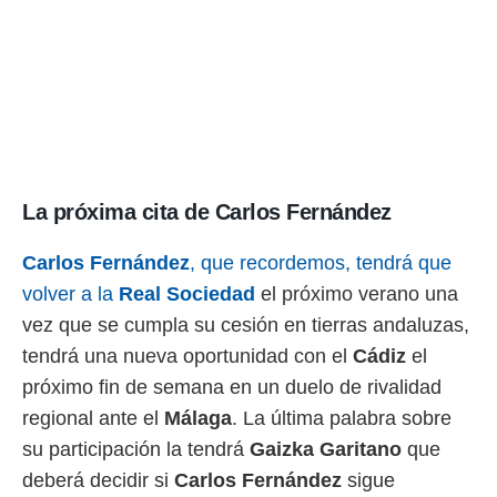
o.
calización
precisa e
ión mediante
, publicidad
dos,
 publicidad
La próxima cita de Carlos Fernández
,
ón de
 desarrollo
Carlos Fernández
, que recordemos, tendrá que
s.
volver a la
Real Sociedad
el próximo verano una
tros 1199
vez que se cumpla su cesión en tierras andaluzas,
ios
tendrá una nueva oportunidad con el
Cádiz
el
próximo fin de semana en un duelo de rivalidad
regional ante el
Málaga
. La última palabra sobre
su participación la tendrá
Gaizka Garitano
que
deberá decidir si
Carlos Fernández
sigue