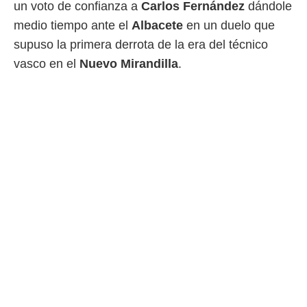
idad
un voto de confianza a
Carlos Fernández
dándole
a, utilizar
medio tiempo ante el
Albacete
en un duelo que
a
 la
supuso la primera derrota de la era del técnico
vasco en el
Nuevo Mirandilla
.
da, crear un
personalizar
o, uso de
a la
e contenido
do, medir el
 de la
medir el
 del
 comprender
 través de
s o a través
nación de
edentes de
fuentes,
y mejora de
os, uso de
ados con el
 seleccionar