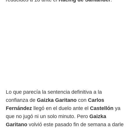
ento u
 de datos
er momento
ic en
o en
 Cookies
en
eb.
y
socios
el
to de
Lo que parecía la sentencia definitiva a la
la
 en un
confianza de
Gaizka Garitano
con
Carlos
 y/o acceder
Fernández
llegó en el duelo ante el
Castellón
ya
 de datos
ara
que no jugó ni un solo minuto. Pero
Gaizka
 anuncios
Garitano
volvió este pasado fin de semana a darle
ar perfiles