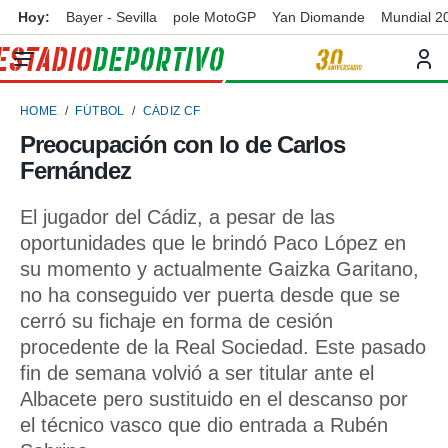
Hoy:
Bayer - Sevilla
pole MotoGP
Yan Diomande
Mundial 2
privacidad
o de
ortivo
HOME
FÚTBOL
CÁDIZ CF
ortivo.com)
borado por
Preocupación con lo de Carlos
es para
Fernández
ue la
 que se
e calidad.
El jugador del Cádiz, a pesar de las
eder a este
oportunidades que le brindó Paco López en
ediante las
su momento y actualmente Gaizka Garitano,
opciones:
no ha conseguido ver puerta desde que se
ookies y
cerró su fichaje en forma de cesión
e forma
procedente de la Real Sociedad. Este pasado
fin de semana volvió a ser titular ante el
d digital
ada, basada
Albacete pero sustituido en el descanso por
mación
el técnico vasco que dio entrada a Rubén
ediante
ecnologías