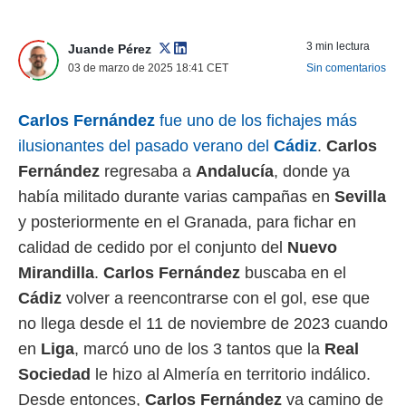
 mismo.
sultar más
3 min lectura
Juande Pérez
 en nuestra
 Cookies
y
03 de marzo de 2025 18:41
CET
Sin comentarios
ualquier
Carlos Fernández
fue uno de los fichajes más
ento
 botón
ilusionantes del pasado verano del
Cádiz
.
Carlos
ación de
Fernández
regresaba a
Andalucía
, donde ya
kies
 disponible
había militado durante varias campañas en
Sevilla
e nuestra
y posteriormente en el Granada, para fichar en
.
calidad de cedido por el conjunto del
Nuevo
IVAMENTE,
Mirandilla
.
Carlos Fernández
buscaba en el
Cádiz
volver a reencontrarse con el gol, ese que
as
no llega desde el 11 de noviembre de 2023 cuando
 a cookies
en
Liga
, marcó uno de los 3 tantos que la
Real
 no aceptar
ón de
Sociedad
le hizo al Almería en territorio indálico.
uedes
Desde entonces,
Carlos Fernández
va camino de
uestro sitio