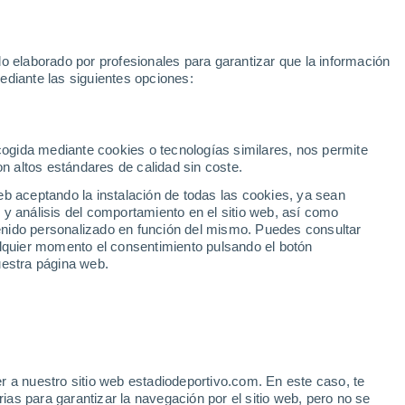
la
Sprint MotoGP
Yan Diomande
Rafa Jódar
Mundial 2030
o elaborado por profesionales para garantizar que la información
Fútbol
Motor
Tenis
Baloncest
ediante las siguientes opciones:
Motociclismo
ACB
Portadas
Laliga Hypermotion
Juegos Olímpicos
UEF
Tem
MotoGP
Resultados
Clasificación
Res
Dep
Euroliga
Opinión
Juegos Olímpicos de Invierno
AD Ceuta
Albacete
Cop
ecogida mediante cookies o tecnologías similares, nos permite
on altos estándares de calidad sin coste.
Burgos
Cádiz CF
Res
eb aceptando la instalación de todas las cookies, ya sean
CD Castellón
Celta Fortuna
Mun
 y análisis del comportamiento en el sitio web, así como
Córdoba CF
Eibar
Res
ntenido personalizado en función del mismo. Puedes consultar
alquier momento el consentimiento pulsando el botón
CD Eldense
FC Andorra
Fút
uestra página web.
Girona
Granada CF
Pre
Las Palmas
Leganés
Ser
Mallorca
Oviedo
Fic
Real Sociedad B
Real Valladolid
ONAL
Sel
Sabadell
Real Sporting
r a nuestro sitio web estadiodeportivo.com. En este caso, te
Mun
esaparecido en París
as para garantizar la navegación por el sitio web, pero no se
Tenerife
UD Almería