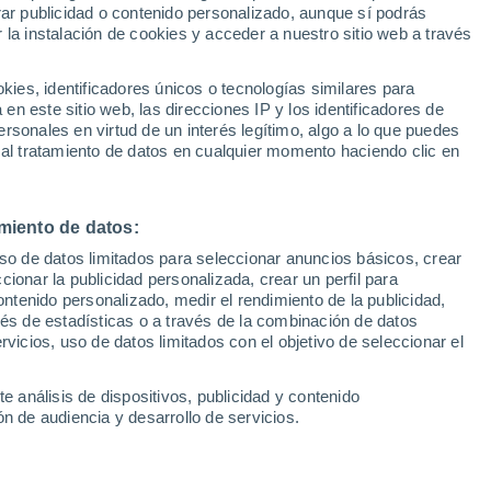
Sel
rar publicidad o contenido personalizado, aunque sí podrás
UEFA Champions League
 la instalación de cookies y acceder a nuestro sitio web a través
Can
arecido de los planes de Luis Enrique y el
Resultados
Clasificacion
Fút
uchar ofertas a partir de una cifra que
es, identificadores únicos o tecnologías similares para
UEFA Europa League
n este sitio web, las direcciones IP y los identificadores de
1ª 
Resultados
Clasificacion
rsonales en virtud de un interés legítimo, algo a lo que puedes
 al tratamiento de datos en cualquier momento haciendo clic en
miento de datos:
uso de datos limitados para seleccionar anuncios básicos, crear
ccionar la publicidad personalizada, crear un perfil para
ontenido personalizado, medir el rendimiento de la publicidad,
vés de estadísticas o a través de la combinación de datos
rvicios, uso de datos limitados con el objetivo de seleccionar el
e análisis de dispositivos, publicidad y contenido
n de audiencia y desarrollo de servicios.