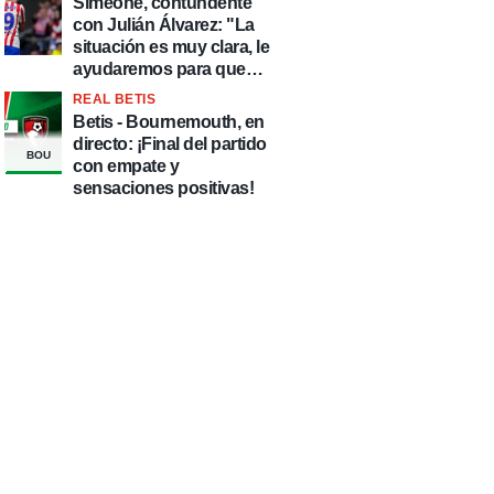
Simeone, contundente
con Julián Álvarez: "La
situación es muy clara, le
ayudaremos para que
esté de la mejor manera
REAL BETIS
posible"
Betis - Bournemouth, en
directo: ¡Final del partido
BOU
con empate y
sensaciones positivas!