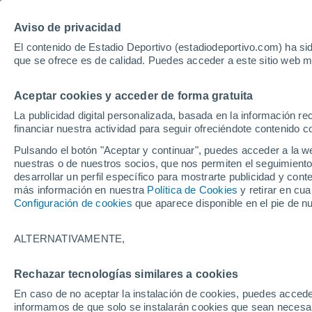
Hoy:
Betis - Bournemouth
Bayer - Sevil
Aviso de privacidad
El contenido de Estadio Deportivo (estadiodeportivo.com) ha sid
que se ofrece es de calidad. Puedes acceder a este sitio web m
Laliga EA Sports
Padel
Clasificación
Resultados
Ciclismo
Aceptar cookies y acceder de forma gratuita
UFC
Alavés
Athletic Club de Bilbao
La publicidad digital personalizada, basada en la información r
financiar nuestra actividad para seguir ofreciéndote contenido c
Atlético de Madrid
FC Barcelona
Pulsando el botón "Aceptar y continuar", puedes acceder a la w
Real Betis
Celta de Vigo
nuestras o de nuestros socios, que nos permiten el seguimiento
Deportivo de A Coruña
Elche
desarrollar un perfil específico para mostrarte publicidad y co
más información en nuestra
Política de Cookies
y retirar en cu
Espanyol
Getafe
Configuración de cookies
que aparece disponible en el pie de n
Levante UD
Málaga CF
Osasuna
Racing de Santander
ALTERNATIVAMENTE,
Rayo Vallecano
Real Madrid
Real Sociedad
Sevilla FC
Rechazar tecnologías similares a cookies
HOME
FÚTBOL
FÚTBOL INTERNACI
Valencia CF
Villarreal CF
En caso de no aceptar la instalación de cookies, puedes accede
Marco Asensio, d
informamos de que solo se instalarán cookies que sean necesari