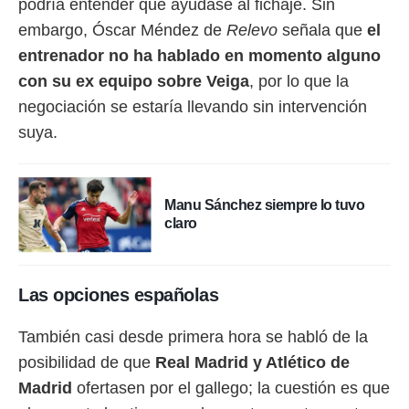
podría entender que ayudase al fichaje. Sin
idad
a, utilizar
embargo, Óscar Méndez de
Relevo
señala que
el
a
entrenador no ha hablado en momento alguno
 la
con su ex equipo sobre Veiga
, por lo que la
da, crear un
negociación se estaría llevando sin intervención
personalizar
o, uso de
suya.
a la
e contenido
do, medir el
 de la
Manu Sánchez siempre lo tuvo
medir el
claro
 del
 comprender
 través de
s o a través
Las opciones españolas
nación de
edentes de
fuentes,
También casi desde primera hora se habló de la
y mejora de
posibilidad de que
Real Madrid y Atlético de
os, uso de
Madrid
ofertasen por el gallego; la cuestión es que
ados con el
 seleccionar