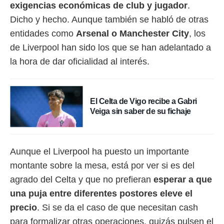
 botón
exigencias económicas de club y jugador
.
.
Dicho y hecho. Aunque también se habló de otras
entidades como
Arsenal o Manchester City
, los
nto,
de Liverpool han sido los que se han adelantado a
cios
la hora de dar oficialidad al interés.
kies,
ores únicos
as similares
nar,
El Celta de Vigo recibe a Gabri
rocesar
Veiga sin saber de su fichaje
onales como
 este sitio
recciones IP
ficadores de
Aunque el Liverpool ha puesto un importante
 posible
s
montante sobre la mesa, está por ver si es del
 traten tus
agrado del Celta y que no prefieran
esperar a que
nales en
 interés
una puja entre diferentes postores eleve el
go a lo que
precio
. Si se da el caso de que necesitan cash
nerte. Para
retirar su
para formalizar otras operaciones, quizás pulsen el