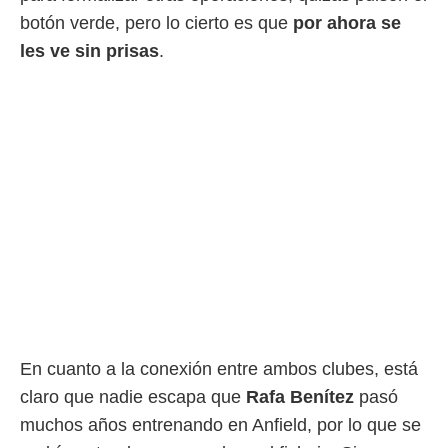
ento u
botón verde, pero lo cierto es que
por ahora se
 de datos
les ve sin prisas
.
er momento
ic en
o en
 Cookies
en
eb.
y
socios
el
to de
la
 en un
 y/o acceder
En cuanto a la conexión entre ambos clubes, está
 de datos
claro que nadie escapa que
Rafa Benítez
pasó
ara
 anuncios
muchos años entrenando en Anfield, por lo que se
ar perfiles