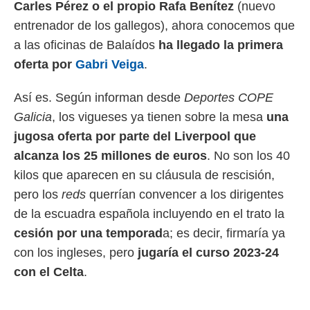
Carles Pérez o el propio Rafa Benítez
(nuevo
 mismo.
entrenador de los gallegos), ahora conocemos que
sultar más
 en nuestra
a las oficinas de Balaídos
ha llegado la primera
 Cookies
y
oferta por
Gabri Veiga
.
ualquier
ento
Así es. Según informan desde
Deportes COPE
 botón
Galicia
, los vigueses ya tienen sobre la mesa
una
ación de
kies
jugosa oferta por parte del Liverpool que
 disponible
alcanza los 25 millones de euros
. No son los 40
e nuestra
.
kilos que aparecen en su cláusula de rescisión,
pero los
reds
querrían convencer a los dirigentes
IVAMENTE,
de la escuadra española incluyendo en el trato la
cesión por una temporad
a; es decir, firmaría ya
as
 a cookies
con los ingleses, pero
jugaría el curso 2023-24
 no aceptar
con el Celta
.
ón de
uedes
uestro sitio