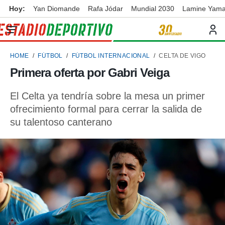
Hoy:
Yan Diomande
Rafa Jódar
Mundial 2030
Lamine Yama
privacidad
o de
ortivo
HOME
FÚTBOL
FÚTBOL INTERNACIONAL
CELTA DE VIGO
ortivo.com)
borado por
Primera oferta por Gabri Veiga
es para
ue la
El Celta ya tendría sobre la mesa un primer
 que se
e calidad.
ofrecimiento formal para cerrar la salida de
eder a este
su talentoso canterano
ediante las
opciones:
ookies y
e forma
d digital
ada, basada
mación
ediante
ecnologías