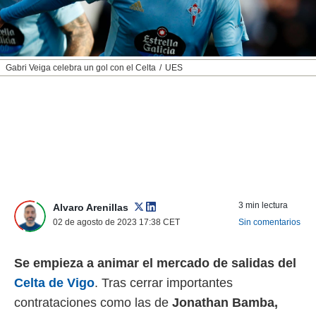
nos permite
ACEPTAR
estra
Y
ara seguir
CONTINUAR
e contenido
stándares
Gabri Veiga celebra un gol con el Celta
UES
sin coste.
CONFIGURAR
 botón
continuar",
RECHAZAR
der a la
ndo la
 de todas
, ya sean
de nuestros
 nos
3 min lectura
Alvaro Arenillas
 y análisis
02 de agosto de 2023 17:38
CET
Sin comentarios
tamiento en
b, así como
Se empieza a animar el mercado de salidas del
un perfil
para
Celta de Vigo
. Tras cerrar importantes
ublicidad y
contrataciones como las de
Jonathan Bamba,
do en