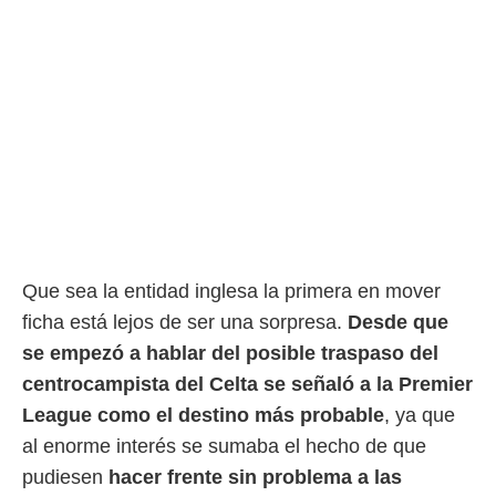
rtivo.com.
o, te
 de que
talarán
e sean
para
a
por el sitio
o se
cookies para
nto ni para
Que sea la entidad inglesa la primera en mover
licidad o
ficha está lejos de ser una sorpresa.
Desde que
ado, aunque
se empezó a hablar del posible traspaso del
sualizar
general no
centrocampista del Celta se señaló a la Premier
ada. Puedes
League como el destino más probable
, ya que
 instalación
y acceder a
al enorme interés se sumaba el hecho de que
io web a
pudiesen
hacer frente sin problema a las
ste abono