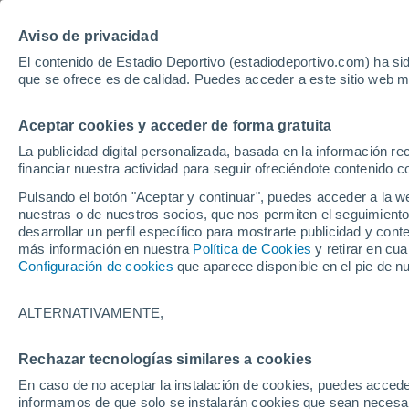
Hoy:
Yan Diomande
Aviso de privacidad
El contenido de Estadio Deportivo (estadiodeportivo.com) ha sid
que se ofrece es de calidad. Puedes acceder a este sitio web m
Laliga EA Sports
Padel
Clasificación
Resultados
Ciclismo
Aceptar cookies y acceder de forma gratuita
UFC
Alavés
Athletic Club de Bilbao
La publicidad digital personalizada, basada en la información r
financiar nuestra actividad para seguir ofreciéndote contenido c
Atlético de Madrid
FC Barcelona
Pulsando el botón "Aceptar y continuar", puedes acceder a la w
Real Betis
Celta de Vigo
nuestras o de nuestros socios, que nos permiten el seguimiento
Deportivo de A Coruña
Elche
desarrollar un perfil específico para mostrarte publicidad y co
más información en nuestra
Política de Cookies
y retirar en cu
Espanyol
Getafe
Configuración de cookies
que aparece disponible en el pie de n
Levante UD
Málaga CF
Osasuna
Racing de Santander
ALTERNATIVAMENTE,
Rayo Vallecano
Real Madrid
Real Sociedad
Sevilla FC
Rechazar tecnologías similares a cookies
HOME
FÚTBOL
MALLORCA
Valencia CF
Villarreal CF
En caso de no aceptar la instalación de cookies, puedes accede
Indignación y sen
informamos de que solo se instalarán cookies que sean necesari