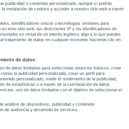
Sel
rar publicidad o contenido personalizado, aunque sí podrás
FEF por la sanción a
UEFA Champions League
 la instalación de cookies y acceder a nuestro sitio web a través
Can
Resultados
Clasificacion
gar contra el Sevilla
Fút
es, identificadores únicos o tecnologías similares para
UEFA Europa League
n este sitio web, las direcciones IP y los identificadores de
1ª 
Resultados
Clasificacion
rsonales en virtud de un interés legítimo, algo a lo que puedes
 duramente castigado por su acción con
 al tratamiento de datos en cualquier momento haciendo clic en
ena Javier Aguirre pierde a su estrella, la
 siete goles marcados en LaLiga
miento de datos:
uso de datos limitados para seleccionar anuncios básicos, crear
ccionar la publicidad personalizada, crear un perfil para
ontenido personalizado, medir el rendimiento de la publicidad,
vés de estadísticas o a través de la combinación de datos
rvicios, uso de datos limitados con el objetivo de seleccionar el
e análisis de dispositivos, publicidad y contenido
n de audiencia y desarrollo de servicios.