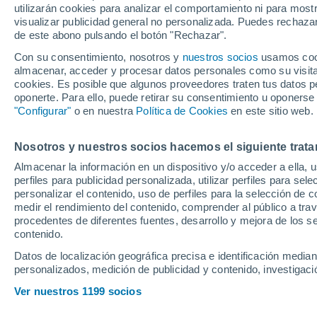
utilizarán cookies para analizar el comportamiento ni para most
Mallorca con la R
visualizar publicidad general no personalizada. Puedes rechazar
de este abono pulsando el botón "Rechazar".
Muriqi antes de ju
Con su consentimiento, nosotros y
nuestros socios
usamos cooki
almacenar, acceder y procesar datos personales como su visita e
cookies. Es posible que algunos proveedores traten tus datos pe
El delantero kosovar ha sido
oponerte. Para ello, puede retirar su consentimiento u oponerse
Pere Milla; el equipo que entr
"Configurar"
o en nuestra
Política de Cookies
en este sitio web.
cual ha metido cuatro de los
Nosotros y nuestros socios hacemos el siguiente trata
Almacenar la información en un dispositivo y/o acceder a ella, 
perfiles para publicidad personalizada, utilizar perfiles para sele
personalizar el contenido, uso de perfiles para la selección de c
medir el rendimiento del contenido, comprender al público a tra
procedentes de diferentes fuentes, desarrollo y mejora de los se
contenido.
Datos de localización geográfica precisa e identificación mediant
personalizados, medición de publicidad y contenido, investigació
Ver nuestros 1199 socios