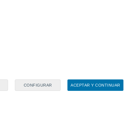
ltima gota de sangre por este escudo", dijo
les.
ató de animar a su estrella, la cual se ha
 los entrenamientos previos al choque
mo muestra esta foto junto a su compañero
 Mallorca
Sevilla Fútbol Club
Vedat Muriqi
CONFIGURAR
ACEPTAR Y CONTINUAR