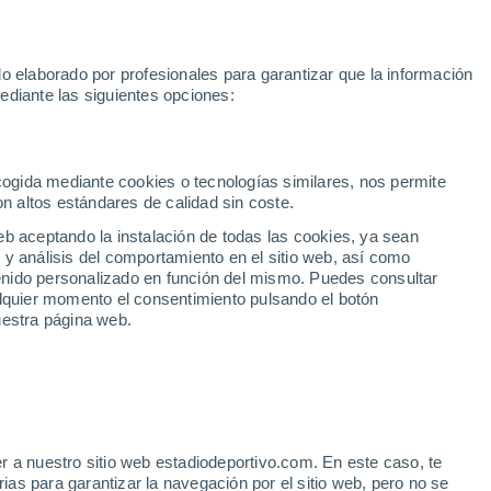
Rafa Jódar
Mundial 2030
Lamine Yamal
Luis de la Fuente
o elaborado por profesionales para garantizar que la información
Fútbol
Motor
Tenis
Baloncest
ediante las siguientes opciones:
Motociclismo
ACB
Portadas
Laliga Hypermotion
Juegos Olímpicos
UEF
Tem
MotoGP
Resultados
Clasificación
Res
Dep
Euroliga
Opinión
Juegos Olímpicos de Invierno
AD Ceuta
Albacete
Cop
ecogida mediante cookies o tecnologías similares, nos permite
on altos estándares de calidad sin coste.
Burgos
Cádiz CF
Res
eb aceptando la instalación de todas las cookies, ya sean
CD Castellón
Celta Fortuna
Mun
 y análisis del comportamiento en el sitio web, así como
Córdoba CF
Eibar
Res
ntenido personalizado en función del mismo. Puedes consultar
alquier momento el consentimiento pulsando el botón
CD Eldense
FC Andorra
Fút
uestra página web.
Girona
Granada CF
Pre
Las Palmas
Leganés
Ser
Mallorca
Oviedo
Fic
Real Sociedad B
Real Valladolid
Sel
Sabadell
Real Sporting
r a nuestro sitio web estadiodeportivo.com. En este caso, te
Mun
sación de maltrato en
as para garantizar la navegación por el sitio web, pero no se
Tenerife
UD Almería