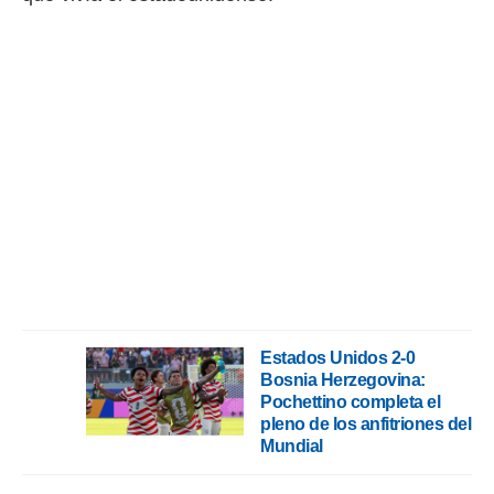
ento u
 de datos
er momento
ic en
o en
 Cookies
en
eb.
y
socios
el
to de
la
Estados Unidos 2-0
 en un
Bosnia Herzegovina:
 y/o acceder
Pochettino completa el
 de datos
pleno de los anfitriones del
ara
Mundial
 anuncios
ar perfiles