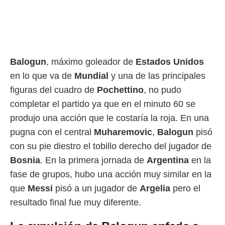
rtivo.com.
o, te
 de que
talarán
e sean
Balogun
, máximo goleador de
Estados Unidos
para
en lo que va de
Mundial
y una de las principales
a
por el sitio
figuras del cuadro de
Pochettino
, no pudo
o se
completar el partido ya que en el minuto 60 se
cookies para
produjo una acción que le costaría la roja. En una
nto ni para
pugna con el central
Muharemovic
,
Balogun
pisó
licidad o
con su pie diestro el tobillo derecho del jugador de
ado, aunque
Bosnia
. En la primera jornada de
Argentina
en la
sualizar
general no
fase de grupos, hubo una acción muy similar en la
ada. Puedes
que
Messi
pisó a un jugador de
Argelia
pero el
 instalación
y acceder a
resultado final fue muy diferente.
io web a
ste abono