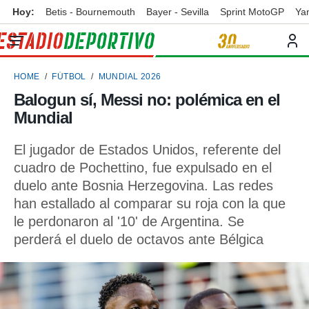
Hoy:
Betis - Bournemouth
Bayer - Sevilla
Sprint MotoGP
Ya
privacidad
o de
ortivo
HOME
FÚTBOL
MUNDIAL 2026
ortivo.com)
borado por
Balogun sí, Messi no: polémica en el
es para
Mundial
ue la
 que se
e calidad.
El jugador de Estados Unidos, referente del
eder a este
cuadro de Pochettino, fue expulsado en el
ediante las
duelo ante Bosnia Herzegovina. Las redes
opciones:
han estallado al comparar su roja con la que
ookies y
le perdonaron al '10' de Argentina. Se
e forma
perderá el duelo de octavos ante Bélgica
d digital
ada, basada
mación
ediante
ecnologías