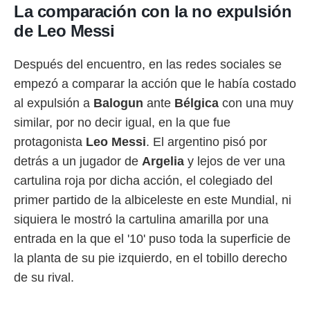
idad
La comparación con la no expulsión
a, utilizar
de Leo Messi
a
 la
Después del encuentro, en las redes sociales se
da, crear un
empezó a comparar la acción que le había costado
personalizar
o, uso de
al expulsión a
Balogun
ante
Bélgica
con una muy
a la
similar, por no decir igual, en la que fue
e contenido
do, medir el
protagonista
Leo Messi
. El argentino pisó por
 de la
detrás a un jugador de
Argelia
y lejos de ver una
medir el
 del
cartulina roja por dicha acción, el colegiado del
 comprender
primer partido de la albiceleste en este Mundial, ni
 través de
s o a través
siquiera le mostró la cartulina amarilla por una
nación de
entrada en la que el '10' puso toda la superficie de
edentes de
fuentes,
la planta de su pie izquierdo, en el tobillo derecho
y mejora de
de su rival.
os, uso de
ados con el
 seleccionar