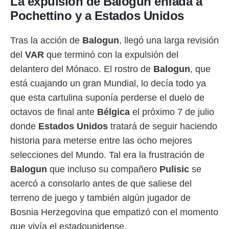
La expulsión de Balogun enfada a
 botón
Pochettino y a Estados Unidos
.
nto,
Tras la acción de
Balogun
, llegó una larga revisión
del
VAR
que terminó con la expulsión del
cios
kies,
delantero del Mónaco. El rostro de
Balogun
, que
ores únicos
está cuajando un gran Mundial, lo decía todo ya
as similares
que esta cartulina suponía perderse el duelo de
nar,
rocesar
octavos de final ante
Bélgica
el próximo 7 de julio
onales como
donde
Estados Unidos
tratará de seguir haciendo
 este sitio
recciones IP
historia para meterse entre las ocho mejores
ficadores de
selecciones del Mundo. Tal era la frustración de
 posible
s
Balogun
que incluso su compañero
Pulisic
se
 traten tus
acercó a consolarlo antes de que saliese del
nales en
 interés
terreno de juego y también algún jugador de
go a lo que
Bosnia Herzegovina que empatizó con el momento
nerte. Para
retirar su
que vivía el estadounidense.