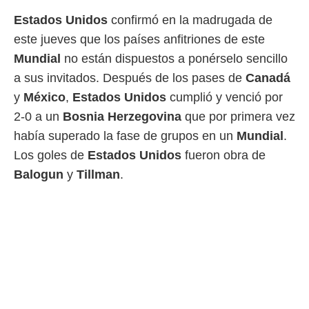
 mismo.
Estados Unidos
confirmó en la madrugada de
sultar más
este jueves que los países anfitriones de este
 en nuestra
 Cookies
y
Mundial
no están dispuestos a ponérselo sencillo
ualquier
a sus invitados. Después de los pases de
Canadá
ento
y
México
,
Estados Unidos
cumplió y venció por
 botón
2-0 a un
Bosnia Herzegovina
que por primera vez
ación de
kies
había superado la fase de grupos en un
Mundial
.
 disponible
Los goles de
Estados Unidos
fueron obra de
e nuestra
.
Balogun
y
Tillman
.
IVAMENTE,
as
 a cookies
 no aceptar
ón de
uedes
uestro sitio