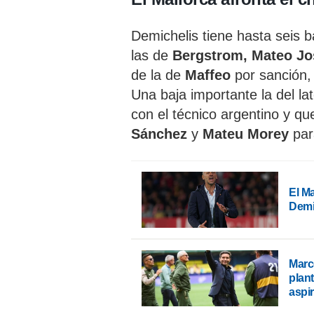
Demichelis tiene hasta seis b
las de
Bergstrom, Mateo Jos
de la de
Maffeo
por sanción, 
Una baja importante la del la
con el técnico argentino y qu
Sánchez
y
Mateu
Morey
par
El Ma
Demi
Marce
plan
aspi