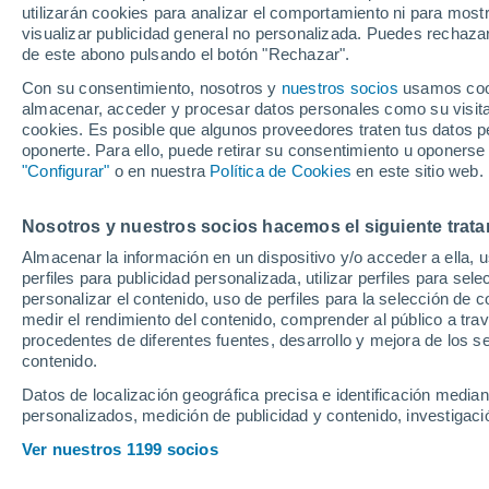
utilizarán cookies para analizar el comportamiento ni para most
confirmadas, cana
visualizar publicidad general no personalizada. Puedes rechazar
de este abono pulsando el botón "Rechazar".
partido de LaLiga
Con su consentimiento, nosotros y
nuestros socios
usamos cooki
almacenar, acceder y procesar datos personales como su visita e
cookies. Es posible que algunos proveedores traten tus datos pe
La lucha por la permanencia y
oponerte. Para ello, puede retirar su consentimiento u oponerse
Moix en un duelo que promet
"Configurar"
o en nuestra
Política de Cookies
en este sitio web.
Nosotros y nuestros socios hacemos el siguiente trata
Almacenar la información en un dispositivo y/o acceder a ella, 
perfiles para publicidad personalizada, utilizar perfiles para sele
personalizar el contenido, uso de perfiles para la selección de c
medir el rendimiento del contenido, comprender al público a tra
procedentes de diferentes fuentes, desarrollo y mejora de los se
contenido.
Datos de localización geográfica precisa e identificación mediant
personalizados, medición de publicidad y contenido, investigació
Ver nuestros 1199 socios