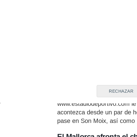
TV e Internet: ¿Dónde se
El duelo entre bermellones y 
través de la plataforma de 
RECHAZAR
Movistar LaLiga. Si no pueden
www.estadiodeportivo.com le
acontezca desde un par de hor
pase en Son Moix, así como l
El Mallorca afronta el 