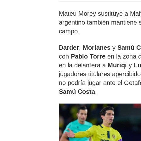
Mateu Morey sustituye a Maff
argentino también mantiene s
campo.
Darder
,
Morlanes
y
Samú
C
con
Pablo
Torre
en la zona 
en la delantera a
Muriqi
y
L
jugadores titulares apercibid
no podría jugar ante el Getaf
Samú
Costa
.