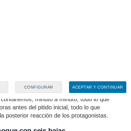
guir el Mallorca- Villarreal?
amarillos podrá verse en televisión a
pago
Movistar+
, concretamene en su canal
CONFIGURAR
ACEPTAR Y CONTINUAR
 verlo por televisión, recuerden que en
 contaremos, minuto a minuto, todo lo que
as antes del pitido inicial, todo lo que
a posterior reacción de los protagonistas.
choque con seis bajas