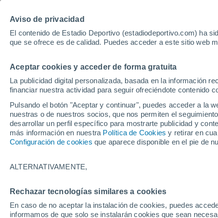
Hoy:
Lamin
Aviso de privacidad
El contenido de Estadio Deportivo (estadiodeportivo.com) ha sid
que se ofrece es de calidad. Puedes acceder a este sitio web m
Laliga EA Sports
Padel
Clasificación
Resultados
Ciclismo
Aceptar cookies y acceder de forma gratuita
UFC
Alavés
Athletic Club de Bilbao
La publicidad digital personalizada, basada en la información r
financiar nuestra actividad para seguir ofreciéndote contenido c
Atlético de Madrid
FC Barcelona
Pulsando el botón "Aceptar y continuar", puedes acceder a la w
Real Betis
Celta de Vigo
nuestras o de nuestros socios, que nos permiten el seguimiento
Deportivo de A Coruña
Elche
desarrollar un perfil específico para mostrarte publicidad y co
más información en nuestra
Política de Cookies
y retirar en cu
Espanyol
Getafe
Configuración de cookies
que aparece disponible en el pie de n
Levante UD
Málaga CF
Osasuna
Racing de Santander
ALTERNATIVAMENTE,
Rayo Vallecano
Real Madrid
Real Sociedad
Sevilla FC
Rechazar tecnologías similares a cookies
HOME
FÚTBOL
PRIMERA DIVISIÓN
Valencia CF
Villarreal CF
En caso de no aceptar la instalación de cookies, puedes accede
Mallorca - Villarre
informamos de que solo se instalarán cookies que sean necesari