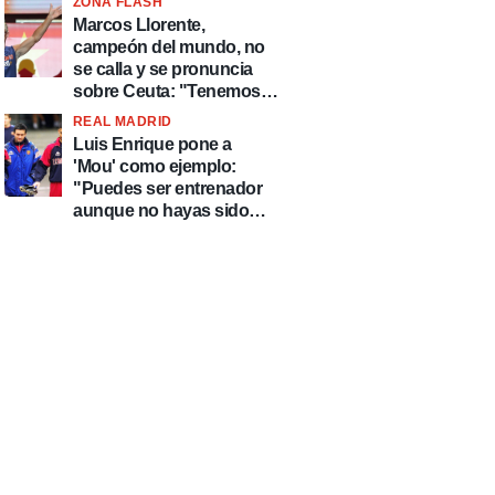
ZONA FLASH
Marcos Llorente,
campeón del mundo, no
se calla y se pronuncia
sobre Ceuta: "Tenemos
que defender nuestro
REAL MADRID
país de delincuentes"
Luis Enrique pone a
'Mou' como ejemplo:
"Puedes ser entrenador
aunque no hayas sido
futbolista y José
Mourinho es uno de los
mejores casos"