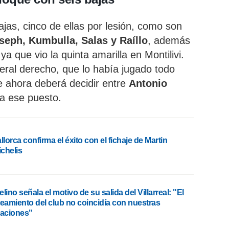
ajas, cinco de ellas por lesión, como son
eph, Kumbulla, Salas y Raíllo
, además
ya que vio la quinta amarilla en Montilivi.
teral derecho, que lo había jugado todo
e ahora deberá decidir entre
Antonio
a ese puesto.
llorca confirma el éxito con el fichaje de Martin
chelis
lino señala el motivo de su salida del Villarreal: "El
teamiento del club no coincidía con nuestras
raciones"