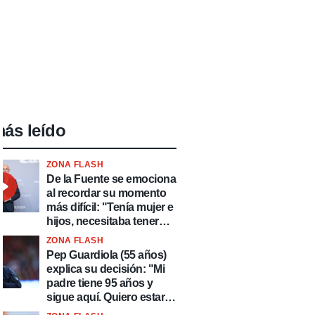
ás leído
ZONA FLASH
De la Fuente se emociona
al recordar su momento
más difícil: "Tenía mujer e
hijos, necesitaba tener
ingresos y volver al
ZONA FLASH
fútbol"
Pep Guardiola (55 años)
explica su decisión: "Mi
padre tiene 95 años y
sigue aquí. Quiero estar
más tiempo con él"