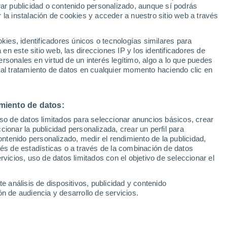
Sel
rar publicidad o contenido personalizado, aunque sí podrás
l y dónde ver en tv hoy el
UEFA Champions League
 la instalación de cookies y acceder a nuestro sitio web a través
Can
Resultados
Clasificacion
 EA Sports
Fút
es, identificadores únicos o tecnologías similares para
UEFA Europa League
n este sitio web, las direcciones IP y los identificadores de
1ª 
Resultados
Clasificacion
rsonales en virtud de un interés legítimo, algo a lo que puedes
 por la tercera plaza se dan cita en Son
 al tratamiento de datos en cualquier momento haciendo clic en
e ser apasionantes y con mucho en juego
miento de datos:
uso de datos limitados para seleccionar anuncios básicos, crear
ccionar la publicidad personalizada, crear un perfil para
ontenido personalizado, medir el rendimiento de la publicidad,
vés de estadísticas o a través de la combinación de datos
rvicios, uso de datos limitados con el objetivo de seleccionar el
e análisis de dispositivos, publicidad y contenido
n de audiencia y desarrollo de servicios.