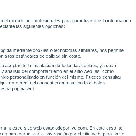
e Yamal
Mundial 2030
Isco
Luis de la Fuente
Rodri
Rafa J
o elaborado por profesionales para garantizar que la información
Fútbol
Motor
Tenis
Baloncest
ediante las siguientes opciones:
Motociclismo
ACB
Portadas
Laliga Hypermotion
Juegos Olímpicos
UEF
Tem
MotoGP
Resultados
Clasificación
Res
Dep
Euroliga
Opinión
Juegos Olímpicos de Invierno
AD Ceuta
Albacete
Cop
ecogida mediante cookies o tecnologías similares, nos permite
on altos estándares de calidad sin coste.
Burgos
Cádiz CF
Res
eb aceptando la instalación de todas las cookies, ya sean
CD Castellón
Celta Fortuna
Mun
 y análisis del comportamiento en el sitio web, así como
Córdoba CF
Eibar
Res
ntenido personalizado en función del mismo. Puedes consultar
alquier momento el consentimiento pulsando el botón
CD Eldense
FC Andorra
Fút
uestra página web.
Girona
Granada CF
Pre
Las Palmas
Leganés
Ser
Mallorca
Oviedo
Fic
Real Sociedad B
Real Valladolid
Sel
Sabadell
Real Sporting
r a nuestro sitio web estadiodeportivo.com. En este caso, te
Mun
al: alineaciones
as para garantizar la navegación por el sitio web, pero no se
Tenerife
UD Almería