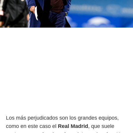
ento u
 de datos
er momento
ic en
o en
 Cookies
en
eb.
y
socios
el
to de
la
 en un
 y/o acceder
 de datos
Los más perjudicados son los grandes equipos,
ara
 anuncios
como en este caso el
Real Madrid
, que suele
ar perfiles