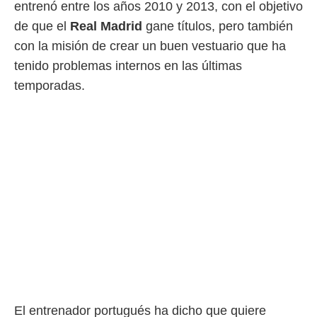
entrenó entre los años 2010 y 2013, con el objetivo
o.
de que el
Real Madrid
gane títulos, pero también
calización
con la misión de crear un buen vestuario que ha
precisa e
ión mediante
tenido problemas internos en las últimas
temporadas.
, publicidad
dos,
 publicidad
,
ón de
 desarrollo
s.
tros 1199
ios
El entrenador portugués ha dicho que quiere