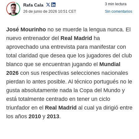
3 min lectura
Rafa Cala
 mismo.
sultar más
26 de junio de 2026 10:51
CET
Sin comentarios
 en nuestra
 Cookies
y
José Mourinho
no se muerde la lengua nunca. El
ualquier
nuevo entrenador del
Real Madrid
ha
ento
aprovechado una entrevista para manifestar con
 botón
ación de
total claridad que desea que los jugadores del club
kies
blanco que se encuentran jugando el
Mundial
 disponible
e nuestra
2026
con sus respectivas selecciones nacionales
.
pierdan lo antes posible. Al técnico portugués no le
IVAMENTE,
gusta absolutamente nada la Copa del Mundo y
está totalmente centrado en tener un ciclo
as
triunfador en el
Real Madrid
al cual ya dirigió entre
 a cookies
los años
2010
y
2013
.
 no aceptar
ón de
uedes
uestro sitio