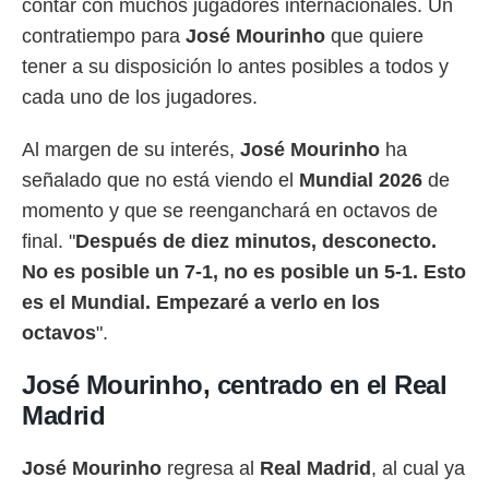
contar con muchos jugadores internacionales. Un
idad
a, utilizar
contratiempo para
José Mourinho
que quiere
a
tener a su disposición lo antes posibles a todos y
 la
cada uno de los jugadores.
da, crear un
personalizar
Al margen de su interés,
José Mourinho
ha
o, uso de
a la
señalado que no está viendo el
Mundial 2026
de
e contenido
momento y que se reenganchará en octavos de
do, medir el
 de la
final. "
Después de diez minutos, desconecto.
medir el
No es posible un 7-1, no es posible un 5-1. Esto
 del
 comprender
es el Mundial. Empezaré a verlo en los
 través de
octavos
".
s o a través
nación de
José Mourinho, centrado en el Real
edentes de
fuentes,
Madrid
y mejora de
os, uso de
ados con el
José Mourinho
regresa al
Real Madrid
, al cual ya
 seleccionar