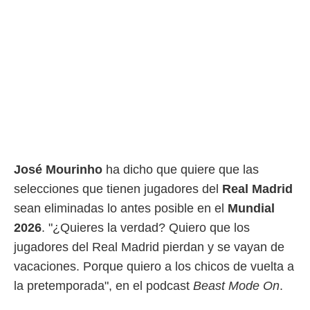
rtivo.com.
o, te
 de que
talarán
e sean
para
a
por el sitio
o se
cookies para
José Mourinho
ha dicho que quiere que las
nto ni para
licidad o
selecciones que tienen jugadores del
Real Madrid
sean eliminadas lo antes posible en el
Mundial
ado, aunque
sualizar
2026
. "¿Quieres la verdad? Quiero que los
general no
jugadores del Real Madrid pierdan y se vayan de
ada. Puedes
 instalación
vacaciones. Porque quiero a los chicos de vuelta a
y acceder a
la pretemporada", en el podcast
Beast Mode On
.
io web a
ste abono