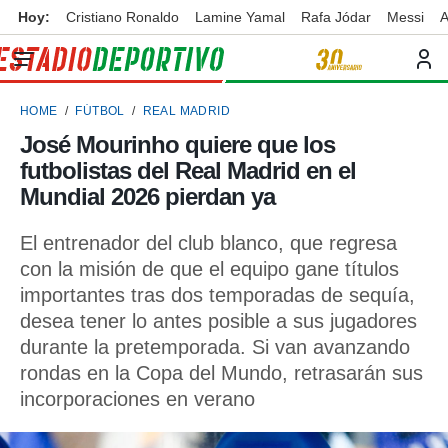
Hoy:
Cristiano Ronaldo
Lamine Yamal
Rafa Jódar
Messi
A
privacidad
o de
ortivo
HOME
FÚTBOL
REAL MADRID
ortivo.com)
borado por
José Mourinho quiere que los
es para
futbolistas del Real Madrid en el
ue la
 que se
Mundial 2026 pierdan ya
e calidad.
eder a este
El entrenador del club blanco, que regresa
ediante las
con la misión de que el equipo gane títulos
opciones:
importantes tras dos temporadas de sequía,
ookies y
desea tener lo antes posible a sus jugadores
e forma
durante la pretemporada. Si van avanzando
rondas en la Copa del Mundo, retrasarán sus
d digital
ada, basada
incorporaciones en verano
mación
ediante
ecnologías