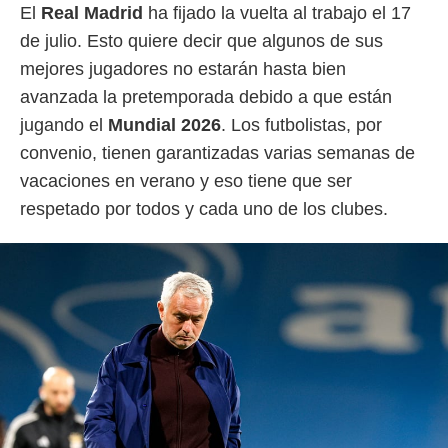
 botón
El
Real Madrid
ha fijado la vuelta al trabajo el 17
.
de julio. Esto quiere decir que algunos de sus
mejores jugadores no estarán hasta bien
nto,
avanzada la pretemporada debido a que están
cios
jugando el
Mundial 2026
. Los futbolistas, por
kies,
convenio, tienen garantizadas varias semanas de
ores únicos
as similares
vacaciones en verano y eso tiene que ser
nar,
respetado por todos y cada uno de los clubes.
rocesar
onales como
 este sitio
recciones IP
ficadores de
 posible
s
 traten tus
nales en
 interés
go a lo que
nerte. Para
retirar su