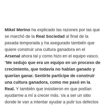
rtivo.com.
o, te
 de que
talarán
e sean
Mikel Merino
ha explicado las razones por las que
para
a
se marchó de la
Real Sociedad
al final de la
por el sitio
pasada temporada y ha asegurado también que
o se
cookies para
quiere construir una cultura ganadora en el
Arsenal
ahora tal y como hizo en el equipo vasco.
nto ni para
licidad o
"
Me sedujo que era un equipo en un proceso de
crecimiento, que todavía no habían ganado y
ado, aunque
querían ganar.
Sentirte partícipe de construir
sualizar
general no
una cultura ganadora, como me pasó en la
ada. Puedes
Real.
Y también que insistieron en que podían
 instalación
y acceder a
ayudarme a mí a crecer más. Va a ser un sitio
io web a
donde te van a intentar ayudar a pulir tus defectos
ste abono