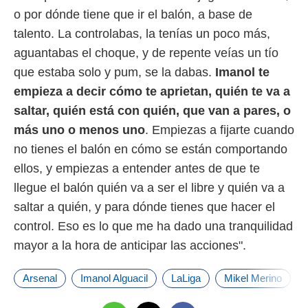
idad
o por dónde tiene que ir el balón, a base de
a, utilizar
a
talento. La controlabas, la tenías un poco más,
 la
aguantabas el choque, y de repente veías un tío
da, crear un
que estaba solo y pum, se la dabas.
Imanol te
personalizar
empieza a decir cómo te aprietan, quién te va a
o, uso de
a la
saltar, quién está con quién, que van a pares, o
e contenido
más uno o menos uno
. Empiezas a fijarte cuando
do, medir el
 de la
no tienes el balón en cómo se están comportando
medir el
ellos, y empiezas a entender antes de que te
 del
llegue el balón quién va a ser el libre y quién va a
 comprender
 través de
saltar a quién, y para dónde tienes que hacer el
s o a través
control. Eso es lo que me ha dado una tranquilidad
nación de
edentes de
mayor a la hora de anticipar las acciones".
fuentes,
y mejora de
Arsenal
Imanol Alguacil
LaLiga
Mikel Merino
os, uso de
ados con el
 seleccionar