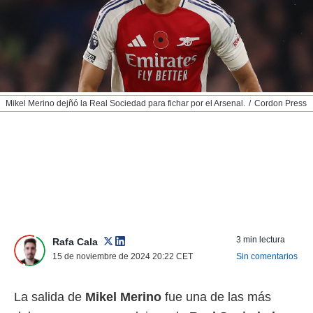
nos permite
ACEPTAR
estra
Y
ara seguir
CONTINUAR
e contenido
stándares
sin coste.
CONFIGURAR
 botón
Mikel Merino dejñó la Real Sociedad para fichar por el Arsenal.
Cordon Press
continuar",
RECHAZAR
der a la
ndo la
 de todas
, ya sean
de nuestros
 nos
 y análisis
tamiento en
3 min lectura
Rafa Cala
b, así como
15 de noviembre de 2024 20:22
CET
Sin comentarios
un perfil
para
ublicidad y
La salida de
Mikel Merino
fue una de las más
do en