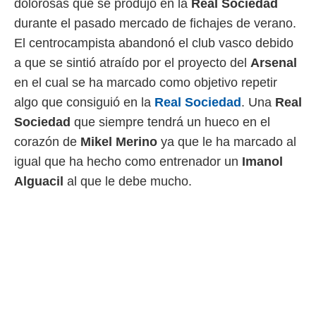
dolorosas que se produjo en la
Real Sociedad
 mismo.
durante el pasado mercado de fichajes de verano.
sultar más
 en nuestra
El centrocampista abandonó el club vasco debido
 Cookies
y
a que se sintió atraído por el proyecto del
Arsenal
ualquier
en el cual se ha marcado como objetivo repetir
ento
algo que consiguió en la
Real Sociedad
. Una
Real
 botón
ación de
Sociedad
que siempre tendrá un hueco en el
kies
corazón de
Mikel Merino
ya que le ha marcado al
 disponible
igual que ha hecho como entrenador un
Imanol
e nuestra
.
Alguacil
al que le debe mucho.
IVAMENTE,
as
 a cookies
 no aceptar
ón de
uedes
uestro sitio