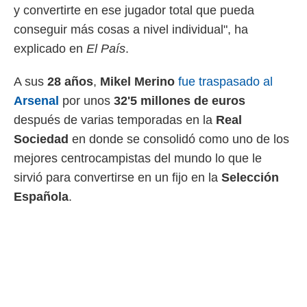
 botón
y convertirte en ese jugador total que pueda
.
conseguir más cosas a nivel individual", ha
explicado en
El País
.
nto,
cios
A sus
28 años
,
Mikel Merino
fue traspasado al
kies,
Arsenal
por unos
32'5 millones de euros
ores únicos
as similares
después de varias temporadas en la
Real
nar,
Sociedad
en donde se consolidó como uno de los
rocesar
onales como
mejores centrocampistas del mundo lo que le
 este sitio
sirvió para convertirse en un fijo en la
Selección
recciones IP
ficadores de
Española
.
 posible
s
 traten tus
nales en
 interés
go a lo que
nerte. Para
retirar su