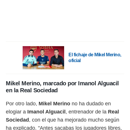
ento u
 de datos
er momento
ic en
o en
 Cookies
en
eb.
El fichaje de Mikel Merino,
y
oficial
socios
el
to de
Mikel Merino, marcado por Imanol Alguacil
en la Real Sociedad
la
 en un
Por otro lado,
Mikel Merino
no ha dudado en
 y/o acceder
 de datos
elogiar a
Imanol Alguacil
, entrenador de la
Real
ara
Sociedad
, con el que ha mejorado mucho según
 anuncios
ar perfiles
ha explicado. "Antes sacabas los jugadores libres,