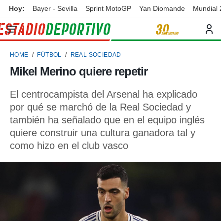
Hoy:
Bayer - Sevilla
Sprint MotoGP
Yan Diomande
Mundial
privacidad
o de
ortivo
HOME
FÚTBOL
REAL SOCIEDAD
ortivo.com)
borado por
Mikel Merino quiere repetir
es para
ue la
El centrocampista del Arsenal ha explicado
 que se
e calidad.
por qué se marchó de la Real Sociedad y
eder a este
también ha señalado que en el equipo inglés
ediante las
quiere construir una cultura ganadora tal y
opciones:
como hizo en el club vasco
ookies y
e forma
d digital
ada, basada
mación
ediante
ecnologías